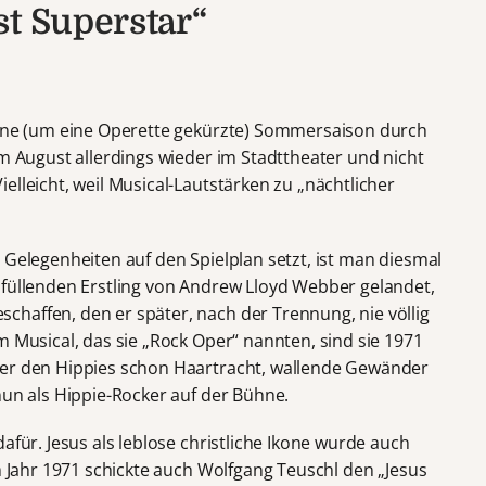
st Superstar“
eine (um eine Operette gekürzte) Sommersaison durch
im August allerdings wieder im Stadttheater und nicht
elleicht, weil Musical-Lautstärken zu „nächtlicher
 Gelegenheiten auf den Spielplan setzt, ist man diesmal
dfüllenden Erstling von Andrew Lloyd Webber gelandet,
haffen, den er später, nach der Trennung, nie völlig
m Musical, das sie „Rock Oper“ nannten, sind sie 1971
der den Hippies schon Haartracht, wallende Gewänder
nun als Hippie-Rocker auf der Bühne.
afür. Jesus als leblose christliche Ikone wurde auch
em Jahr 1971 schickte auch Wolfgang Teuschl den „Jesus