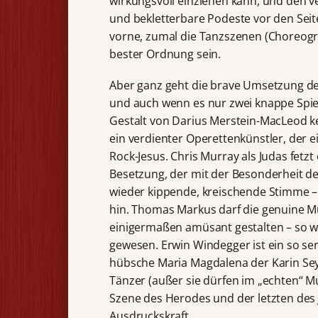
wirkungsvoll einziehen kann, und den
und bekletterbare Podeste vor den Sei
vorne, zumal die Tanzszenen (Choreogr
bester Ordnung sein.
Aber ganz geht die brave Umsetzung des
und auch wenn es nur zwei knappe Spiel
Gestalt von Darius Merstein-MacLeod ke
ein verdienter Operettenkünstler, der 
Rock-Jesus. Chris Murray als Judas fetz
Besetzung, der mit der Besonderheit de
wieder kippende, kreischende Stimme – 
hin. Thomas Markus darf die genuine M
einigermaßen amüsant gestalten – so w
gewesen. Erwin Windegger ist ein so seri
hübsche Maria Magdalena der Karin Seyfr
Tänzer (außer sie dürfen im „echten“ Mus
Szene des Herodes und der letzten des 
Ausdruckskraft.