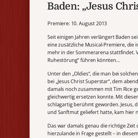
Baden: „Jesus Chri
Premiere: 10. August 2013
Seit einigen Jahren verlängert Baden s
eine zusätzliche Musical-Premiere, die 
mehr in der Sommerarena stattfindet. Vi
Ruhestörung“ führen könnten…
Unter den „Oldies“, die man bei solchen
bei „Jesus Christ Superstar“, dem aben
damals noch zusammen mit Tim Rice gesc
gleichwertig ersetzen konnte. Mit diese
schlagartig berühmt geworden. Jesus, 
und Sanftmut geliefert hatte, kam hier 
Das war damals genau die richtige Zeit d
hierzulande in Frage gestellt – in dies