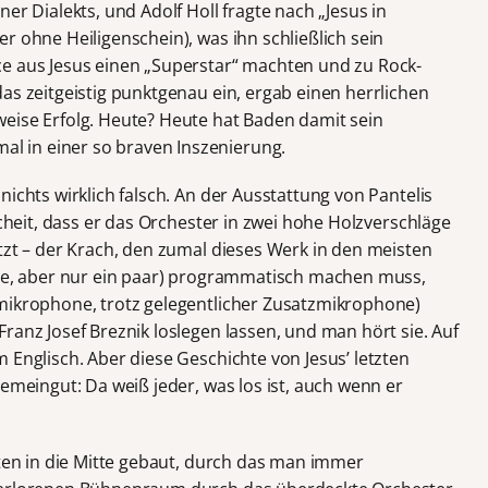
er Dialekts, und Adolf Holl fragte nach „Jesus in
r ohne Heiligenschein), was ihn schließlich sein
ce aus Jesus einen „Superstar“ machten und zu Rock-
as zeitgeistig punktgenau ein, ergab einen herrlichen
eise Erfolg. Heute? Heute hat Baden damit sein
 in einer so braven Inszenierung.
nichts wirklich falsch. An der Ausstattung von Pantelis
scheit, dass er das Orchester in zwei hohe Holzverschläge
tzt – der Krach, den zumal dieses Werk in den meisten
nte, aber nur ein paar) programmatisch machen muss,
mikrophone, trotz gelegentlicher Zusatzmikrophone)
ranz Josef Breznik loslegen lassen, und man hört sie. Auf
 Englisch. Aber diese Geschichte von Jesus’ letzten
gemeingut: Da weiß jeder, was los ist, auch wenn er
nten in die Mitte gebaut, durch das man immer