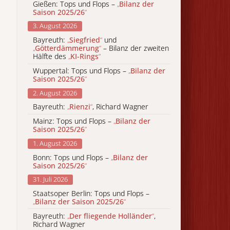
Gießen: Tops und Flops –
„
Bilanz der
Saison 2025/26
“
3. August 2026
Bayreuth:
„
Siegfried
“
und
„
Götterdämmerung
“
– Bilanz der zweiten
Hälfte des
„
KI-Rings
“
Wuppertal: Tops und Flops –
„
Bilanz der
Saison 2025/26
“
2. August 2026
Bayreuth:
„
Rienzi
“
, Richard Wagner
Mainz: Tops und Flops –
„
Bilanz der
Saison 2025/26
“
1. August 2026
Bonn: Tops und Flops –
„
Bilanz der
Saison 2025/26
“
31. Juli 2026
Staatsoper Berlin: Tops und Flops –
„
Bilanz der Saison 2025/26
“
Bayreuth:
„
Der fliegende Holländer
“
,
Richard Wagner