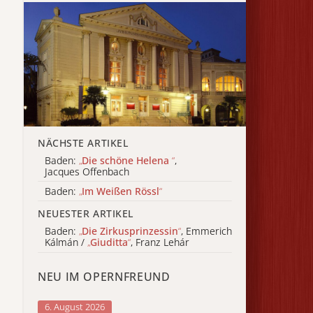
NÄCHSTE ARTIKEL
Baden:
„
Die schöne Helena
“
,
Jacques Offenbach
Baden:
„
Im Weißen Rössl
“
NEUESTER ARTIKEL
Baden:
„
Die Zirkusprinzessin
“
, Emmerich
Kálmán /
„
Giuditta
“
, Franz Lehár
NEU IM OPERNFREUND
6. August 2026