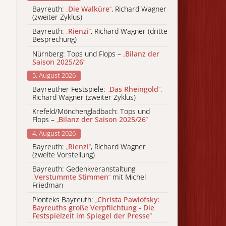
Bayreuth:
„
Die Walküre
“
, Richard Wagner
(zweiter Zyklus)
Bayreuth:
„
Rienzi
“
, Richard Wagner (dritte
Besprechung)
Nürnberg: Tops und Flops –
„
Bilanz der
Saison 2025/26
“
5. August 2026
Bayreuther Festspiele:
„
Das Rheingold
“
,
Richard Wagner (zweiter Zyklus)
Krefeld/Mönchengladbach: Tops und
Flops –
„
Bilanz der Saison 2025/26
“
4. August 2026
Bayreuth:
„
Rienzi
“
, Richard Wagner
(zweite Vorstellung)
Bayreuth: Gedenkveranstaltung
„
Verstummte Stimmen
“
mit Michel
Friedman
Pionteks Bayreuth:
„
Christa Pawlofsky:
Bayreuths große Verpflichtung - Die
Festspielzeit im Spiegel der Presse
“