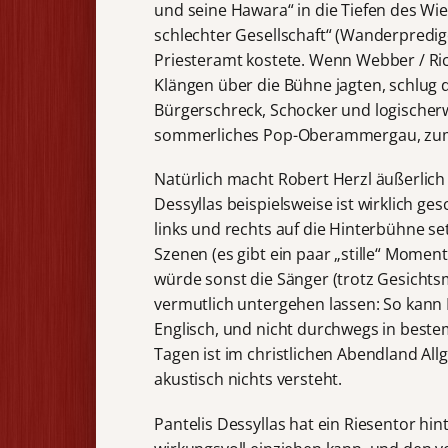
und seine Hawara“ in die Tiefen des Wien
schlechter Gesellschaft“ (Wanderpredige
Priesteramt kostete. Wenn Webber / Ri
Klängen über die Bühne jagten, schlug d
Bürgerschreck, Schocker und logischerw
sommerliches Pop-Oberammergau, zumal
Natürlich macht Robert Herzl äußerlich 
Dessyllas beispielsweise ist wirklich ge
links und rechts auf die Hinterbühne se
Szenen (es gibt ein paar „stille“ Mome
würde sonst die Sänger (trotz Gesichts
vermutlich untergehen lassen: So kann F
Englisch, und nicht durchwegs in bestem
Tagen ist im christlichen Abendland All
akustisch nichts versteht.
Pantelis Dessyllas hat ein Riesentor hi