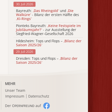
30. Juli 2026
Bayreuth:
„
Das Rheingold
“
und
„
Die
Walküre
“
- Bilanz der ersten Hälfte des
„
KI-Rings
“
Pionteks Bayreuth:
„
Keine Festspiele im
Jubiläumsjahr?
“
- zur Ausstellung der
Siegfried-Wagner-Gesellschaft 2026
Hildesheim: Tops und Flops –
„
Bilanz der
Saison 2025/26
“
29. Juli 2026
Dresden: Tops und Flops –
„
Bilanz der
Saison 2025/26
“
MEHR
Unser Team
Impressum
Datenschutz
Der O
auf
PERNFREUND