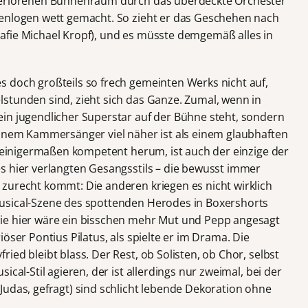
 verlorenen Bühnenraum durch das überdeckte Orchester
tenlogen wett gemacht. So zieht er das Geschehen nach
afie Michael Kropf), und es müsste demgemäß alles in
 doch großteils so frech gemeinten Werks nicht auf,
stunden sind, zieht sich das Ganze. Zumal, wenn in
in jugendlicher Superstar auf der Bühne steht, sondern
einem Kammersänger viel näher ist als einem glaubhaften
t einigermaßen kompetent herum, ist auch der einzige der
s hier verlangten Gesangsstils – die bewusst immer
zurecht kommt: Die anderen kriegen es nicht wirklich
usical-Szene des spottenden Herodes in Boxershorts
ie hier wäre ein bisschen mehr Mut und Pepp angesagt
öser Pontius Pilatus, als spielte er im Drama. Die
ied bleibt blass. Der Rest, ob Solisten, ob Chor, selbst
ical-Stil agieren, der ist allerdings nur zweimal, bei der
Judas, gefragt) sind schlicht lebende Dekoration ohne