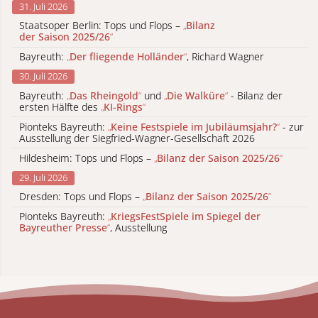
31. Juli 2026
Staatsoper Berlin: Tops und Flops –
„
Bilanz
der Saison 2025/26
“
Bayreuth:
„
Der fliegende Holländer
“
, Richard Wagner
30. Juli 2026
Bayreuth:
„
Das Rheingold
“
und
„
Die Walküre
“
- Bilanz der
ersten Hälfte des
„
KI-Rings
“
Pionteks Bayreuth:
„
Keine Festspiele im Jubiläumsjahr?
“
- zur
Ausstellung der Siegfried-Wagner-Gesellschaft 2026
Hildesheim: Tops und Flops –
„
Bilanz der Saison 2025/26
“
29. Juli 2026
Dresden: Tops und Flops –
„
Bilanz der Saison 2025/26
“
Pionteks Bayreuth:
„
KriegsFestSpiele im Spiegel der
Bayreuther Presse
“
, Ausstellung