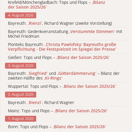
Krefeld/Mönchengladbach: Tops und Flops –
„
Bilanz
der Saison 2025/26
“
4. August 2026
Bayreuth:
„
Rienzi
“
, Richard Wagner (zweite Vorstellung)
Bayreuth: Gedenkveranstaltung
„
Verstummte Stimmen
“
mit
Michel Friedman
Pionteks Bayreuth:
„
Christa Pawlofsky: Bayreuths große
Verpflichtung - Die Festspielzeit im Spiegel der Presse
“
Gießen: Tops und Flops –
„
Bilanz der Saison 2025/26
“
3. August 2026
Bayreuth:
„
Siegfried
“
und
„
Götterdämmerung
“
– Bilanz der
zweiten Hälfte des
„
KI-Rings
“
Wuppertal: Tops und Flops –
„
Bilanz der Saison 2025/26
“
2. August 2026
Bayreuth:
„
Rienzi
“
, Richard Wagner
Mainz: Tops und Flops –
„
Bilanz der Saison 2025/26
“
1. August 2026
Bonn: Tops und Flops –
„
Bilanz der Saison 2025/26
“