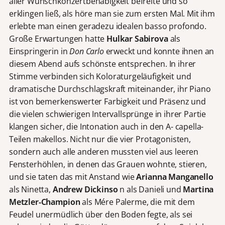
aller Wunschkonzertbehäbigkeit befreite und so
erklingen ließ, als höre man sie zum ersten Mal. Mit ihm
erlebte man einen geradezu idealen basso profondo.
Große Erwartungen hatte
Hulkar Sabirova
als
Einspringerin in
Don Carlo
erweckt und konnte ihnen an
diesem Abend aufs schönste entsprechen. In ihrer
Stimme verbinden sich Koloraturgeläufigkeit und
dramatische Durchschlagskraft miteinander, ihr Piano
ist von bemerkenswerter Farbigkeit und Präsenz und
die vielen schwierigen Intervallsprünge in ihrer Partie
klangen sicher, die Intonation auch in den A- capella-
Teilen makellos. Nicht nur die vier Protagonisten,
sondern auch alle anderen mussten viel aus leeren
Fensterhöhlen, in denen das Grauen wohnte, stieren,
und sie taten das mit Anstand wie
Arianna Manganello
als Ninetta,
Andrew Dickinso
n als Danieli und
Martina
Metzler-Champion
als Mére Palerme, die mit dem
Feudel unermüdlich über den Boden fegte, als sei