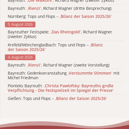
Bayreuth:
„
Die Walküre
“
, Richard Wagner (zweiter Zyklus)
Bayreuth:
„
Rienzi
“
, Richard Wagner (dritte Besprechung)
Nürnberg: Tops und Flops –
„
Bilanz der Saison 2025/26
“
5. August 2026
Bayreuther Festspiele:
„
Das Rheingold
“
, Richard Wagner
(zweiter Zyklus)
Krefeld/Mönchengladbach: Tops und Flops –
„
Bilanz
der Saison 2025/26
“
4. August 2026
Bayreuth:
„
Rienzi
“
, Richard Wagner (zweite Vorstellung)
Bayreuth: Gedenkveranstaltung
„
Verstummte Stimmen
“
mit
Michel Friedman
Pionteks Bayreuth:
„
Christa Pawlofsky: Bayreuths große
Verpflichtung - Die Festspielzeit im Spiegel der Presse
“
Gießen: Tops und Flops –
„
Bilanz der Saison 2025/26
“