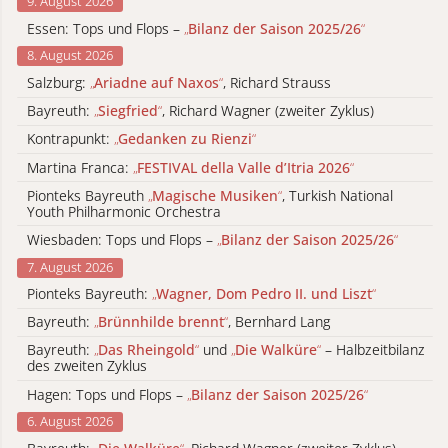
9. August 2026
Essen: Tops und Flops –
„
Bilanz der Saison 2025/26
“
8. August 2026
Salzburg:
„
Ariadne auf Naxos
“
, Richard Strauss
Bayreuth:
„
Siegfried
“
, Richard Wagner (zweiter Zyklus)
Kontrapunkt:
„
Gedanken zu Rienzi
“
Martina Franca:
„
FESTIVAL della Valle d’Itria 2026
“
Pionteks Bayreuth
„
Magische Musiken
“
, Turkish National
Youth Philharmonic Orchestra
Wiesbaden: Tops und Flops –
„
Bilanz der Saison 2025/26
“
7. August 2026
Pionteks Bayreuth:
„
Wagner, Dom Pedro II. und Liszt
“
Bayreuth:
„
Brünnhilde brennt
“
, Bernhard Lang
Bayreuth:
„
Das Rheingold
“
und
„
Die Walküre
“
– Halbzeitbilanz
des zweiten Zyklus
Hagen: Tops und Flops –
„
Bilanz der Saison 2025/26
“
6. August 2026