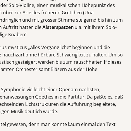
n der Solo-Violine, einen musikalischen Höhepunkt des
n über zur Arie des früheren Gretchen (Una
indringlich und mit grosser Stimme steigernd bis hin zum
 Auftritt hatten die
Alsterspatzen
u.a. mit ihrem Solo-
lige Knaben“
us mysticus „Alles Vergängliche“ beginnen und die
e hauchzart ohne hörbare Schwierigkeit zu halten. Um so
tisch gesteigert werden bis zum rauschhaften ff dieses
amten Orchester samt Bläsern aus der Höhe
Symphonie vielleicht einer Oper am nächsten,
nanweisungen Goethes in die Partitur. Da paßte es, daß
wechselnden Lichtstrukturen die Aufführung begleitete,
gen Musik deutlich wurde.
rtitel gewesen, denn man konnte kaum einmal den Text