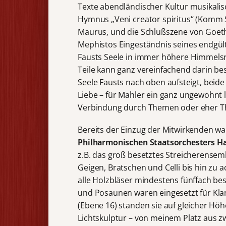
Texte abendländischer Kultur musikalisc
Hymnus „Veni creator spiritus“ (Komm 
Maurus, und die Schlußszene von Goethe
Mephistos Eingeständnis seines endgült
Fausts Seele in immer höhere Himmelsre
Teile kann ganz vereinfachend darin be
Seele Fausts nach oben aufsteigt, beid
Liebe – für Mahler ein ganz ungewohnt 
Verbindung durch Themen oder eher Th
Bereits der Einzug der Mitwirkenden wa
Philharmonischen Staatsorchesters 
z.B. das groß besetztes Streicherensem
Geigen, Bratschen und Celli bis hin zu 
alle Holzbläser mindestens fünffach be
und Posaunen waren eingesetzt für Kla
(Ebene 16) standen sie auf gleicher Hö
Lichtskulptur – von meinem Platz aus 