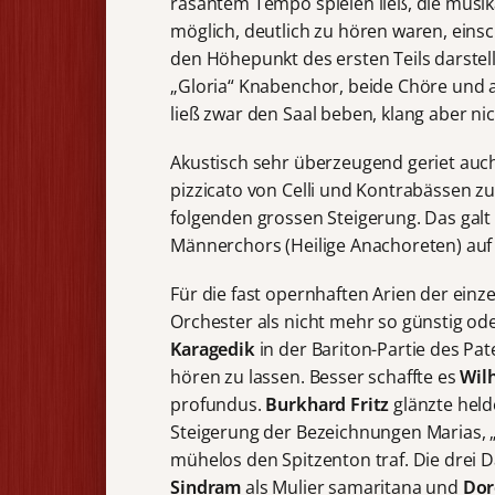
rasantem Tempo spielen ließ, die musik
möglich, deutlich zu hören waren, einsc
den Höhepunkt des ersten Teils darste
„Gloria“ Knabenchor, beide Chöre und a
ließ zwar den Saal beben, klang aber ni
Akustisch sehr überzeugend geriet auch 
pizzicato von Celli und Kontrabässen z
folgenden grossen Steigerung. Das gal
Männerchors (Heilige Anachoreten) auf
Für die fast opernhaften Arien der einz
Orchester als nicht mehr so günstig od
Karagedik
in der Bariton-Partie des P
hören zu lassen. Besser schaffte es
Wil
profundus.
Burkhard Fritz
glänzte held
Steigerung der Bezeichnungen Marias, „J
mühelos den Spitzenton traf. Die drei
Sindram
als Mulier samaritana und
Dor