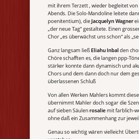
mit ihrem Terzett , wieder begleitet vo
Abends. Die Solo-Mandoline leitete dan
poenitentium), die
Jacquelyn Wagner
e
„der neue Tag“ gestaltete. Einen grossen
Chor „es überwächst uns schon“ als „se
Ganz langsam ließ
Eliahu Inbal
den chor
Chöre schafften es, die langen ppp-Tön
stärker konnte dann dynamisch und akus
Chors und dem dann doch nur dem ges
überlassenen Schluß
Von allen Werken Mahlers kommt diese 
übernimmt Mahler doch sogar die Szene
auf sieben Säulen
rosalie
mit farblich-
ohne daß ein Zusammenhang zur jeweili
Genau so wichtig wären vielleicht Übe