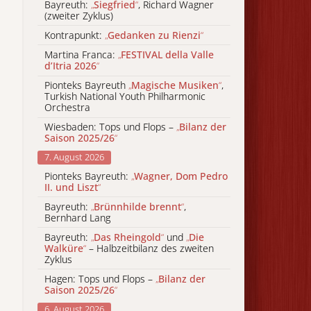
Bayreuth:
„
Siegfried
“
, Richard Wagner
(zweiter Zyklus)
Kontrapunkt:
„
Gedanken zu Rienzi
“
Martina Franca:
„
FESTIVAL della Valle
d’Itria 2026
“
Pionteks Bayreuth
„
Magische Musiken
“
,
Turkish National Youth Philharmonic
Orchestra
Wiesbaden: Tops und Flops –
„
Bilanz der
Saison 2025/26
“
7. August 2026
Pionteks Bayreuth:
„
Wagner, Dom Pedro
II. und Liszt
“
Bayreuth:
„
Brünnhilde brennt
“
,
Bernhard Lang
Bayreuth:
„
Das Rheingold
“
und
„
Die
Walküre
“
– Halbzeitbilanz des zweiten
Zyklus
Hagen: Tops und Flops –
„
Bilanz der
Saison 2025/26
“
6. August 2026