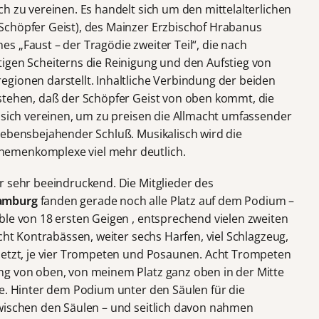
h zu vereinen. Es handelt sich um den mittelalterlichen
Schöpfer Geist), des Mainzer Erzbischof Hrabanus
s „Faust – der Tragödie zweiter Teil“, die nach
igen Scheiterns die Reinigung und den Aufstieg von
gionen darstellt. Inhaltliche Verbindung der beiden
stehen, daß der Schöpfer Geist von oben kommt, die
e sich vereinen, um zu preisen die Allmacht umfassender
lebensbejahender Schluß. Musikalisch wird die
emenkomplexe viel mehr deutlich.
r sehr beeindruckend. Die Mitglieder des
Hamburg
fanden gerade noch alle Platz auf dem Podium –
ble von 18 ersten Geigen , entsprechend vielen zweiten
acht Kontrabässen, weiter sechs Harfen, viel Schlagzeug,
setzt, je vier Trompeten und Posaunen. Acht Trompeten
ng von oben, von meinem Platz ganz oben in der Mitte
he. Hinter dem Podium unter den Säulen für die
zwischen den Säulen – und seitlich davon nahmen