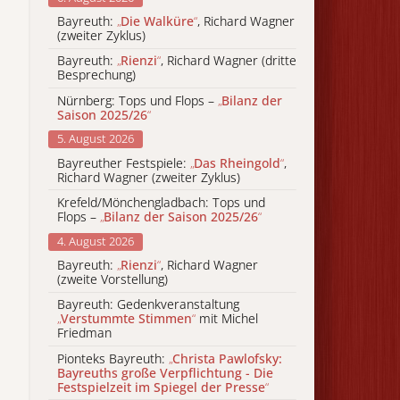
Bayreuth:
„
Die Walküre
“
, Richard Wagner
(zweiter Zyklus)
Bayreuth:
„
Rienzi
“
, Richard Wagner (dritte
Besprechung)
Nürnberg: Tops und Flops –
„
Bilanz der
Saison 2025/26
“
5. August 2026
Bayreuther Festspiele:
„
Das Rheingold
“
,
Richard Wagner (zweiter Zyklus)
Krefeld/Mönchengladbach: Tops und
Flops –
„
Bilanz der Saison 2025/26
“
4. August 2026
Bayreuth:
„
Rienzi
“
, Richard Wagner
(zweite Vorstellung)
Bayreuth: Gedenkveranstaltung
„
Verstummte Stimmen
“
mit Michel
Friedman
Pionteks Bayreuth:
„
Christa Pawlofsky:
Bayreuths große Verpflichtung - Die
Festspielzeit im Spiegel der Presse
“