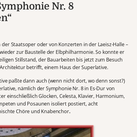
ymphonie Nr. 8
en“
der Staatsoper oder von Konzerten in der Laeisz-Halle –
wieder zur Baustelle der Elbphilharmonie. So konnte er
iligen Stillstand, der Bauarbeiten bis jetzt zum Besuch
chitektur betrifft, einem Haus der Superlative.
tive paßte dann auch (wenn nicht dort, wo denn sonst?)
lative, nämlich der Symphonie Nr. 8 in Es-Dur von
er einschließlich Glocken, Celesta, Klavier, Harmonium,
mpeten und Posaunen isoliert postiert, acht
emischte Chöre und Knabenchor
.