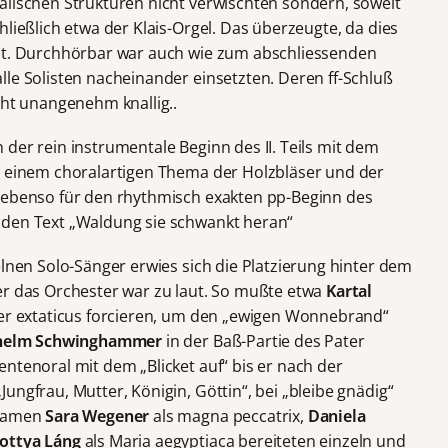
alischen Strukturen nicht verwischten sondern, soweit
hließlich etwa der Klais-Orgel. Das überzeugte, da dies
llt. Durchhörbar war auch wie zum abschliessenden
lle Solisten nacheinander einsetzten. Deren ff-Schluß
cht unangenehm knallig..
der rein instrumentale Beginn des II. Teils mit dem
u einem choralartigen Thema der Holzbläser und der
t ebenso für den rhythmisch exakten pp-Beginn des
 den Text „Waldung sie schwankt heran“
elnen Solo-Sänger erwies sich die Platzierung hinter dem
er das Orchester war zu laut. So mußte etwa
Kartal
ater extaticus forcieren, um den „ewigen Wonnebrand“
helm Schwinghammer
in der Baß-Partie des Pater
entenoral mit dem „Blicket auf“ bis er nach der
ungfrau, Mutter, Königin, Göttin“, bei „bleibe gnädig“
 Damen
Sara Wegener
als magna peccatrix,
Daniela
ottya Láng
als Maria aegyptiaca bereiteten einzeln und