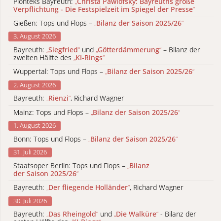
Pionteks Bayreuth:
„
Christa Pawlofsky: Bayreuths große
Verpflichtung - Die Festspielzeit im Spiegel der Presse
“
Gießen: Tops und Flops –
„
Bilanz der Saison 2025/26
“
3. August 2026
Bayreuth:
„
Siegfried
“
und
„
Götterdämmerung
“
– Bilanz der
zweiten Hälfte des
„
KI-Rings
“
Wuppertal: Tops und Flops –
„
Bilanz der Saison 2025/26
“
2. August 2026
Bayreuth:
„
Rienzi
“
, Richard Wagner
Mainz: Tops und Flops –
„
Bilanz der Saison 2025/26
“
1. August 2026
Bonn: Tops und Flops –
„
Bilanz der Saison 2025/26
“
31. Juli 2026
Staatsoper Berlin: Tops und Flops –
„
Bilanz
der Saison 2025/26
“
Bayreuth:
„
Der fliegende Holländer
“
, Richard Wagner
30. Juli 2026
Bayreuth:
„
Das Rheingold
“
und
„
Die Walküre
“
- Bilanz der