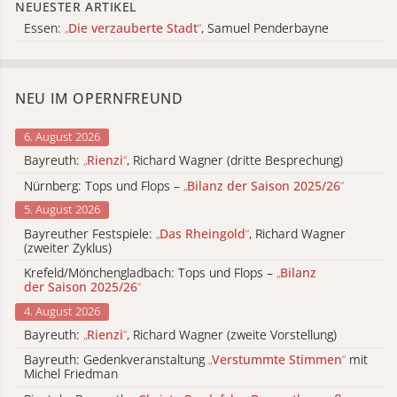
NEUESTER ARTIKEL
Essen:
„
Die verzauberte Stadt
“
, Samuel Penderbayne
NEU IM OPERNFREUND
6. August 2026
Bayreuth:
„
Rienzi
“
, Richard Wagner (dritte Besprechung)
Nürnberg: Tops und Flops –
„
Bilanz der Saison 2025/26
“
5. August 2026
Bayreuther Festspiele:
„
Das Rheingold
“
, Richard Wagner
(zweiter Zyklus)
Krefeld/Mönchengladbach: Tops und Flops –
„
Bilanz
der Saison 2025/26
“
4. August 2026
Bayreuth:
„
Rienzi
“
, Richard Wagner (zweite Vorstellung)
Bayreuth: Gedenkveranstaltung
„
Verstummte Stimmen
“
mit
Michel Friedman