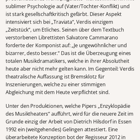
sublimer Psychologie auf (Vater/Tochter-Konflikt) und
ist stark gesellschaftkritisch gefärbt. Dieser Aspekt
intensiviert sich bei „Traviata“, Verdis einzigem
„Zeitstück“, um Etliches. Seinen über dem Textbuch
verstorbenen Librettisten Salvatore Cammarano
forderte der Komponist auf: „Je ungewöhnlicher und
bizarrer, desto besser.“ Das ist die Überzeugung eines
totalen Musikdramatikers, welche in ihrer Absolutheit
heute aber nicht mehr gelten kann. Im Gegenteil: Verdis
theatralische Auffassung ist Bremsklotz für
Inszenierungen, welche zu einer stimmigen
Abgleichung mit dem Heute verpflichtet sind.
Unter den Produktionen, welche Pipers „Enzyklopädie
des Musiktheaters“ aufführt, wird für die neuere Zeit im
Grunde einzig der Arbeit von Dietrich Hilsdorf in Essen
1992 ein (weitgehendes) Gelingen attestiert. Eine
überarbeitete Konzeption bot der Regisseur 2012 in