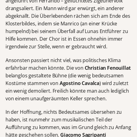
angeführt von Ferrando – geflüchtetes Zigeunervolk
drangsaliert. Ein Mann wird gar erwürgt, ein anderer
abgeknallt. Die Überlebenden rächen sich am Ende des
Klosterbildes, indem sie Manrico (an einer Krücke
humpelnd) bei seinem Überfall auf Lunas Entführer zu
Hilfe kommen. Der Chor ist in Essen ohnehin immer
irgendwie zur Stelle, wenn er gebraucht wird.
Ansonsten passiert nicht viel, was politisches Klima
erfahrbar machen könnte. Die von
Christian Fenouillat
belanglos gestaltete Bühne (die wenig bedeutsamen
Kostüme stammen von
Agostino Cavalca
) wird zuletzt
ein wenig demoliert. Freilich könnte man auch lediglich
von einem unaufgeräumten Keller sprechen.
In der Hoffnung, nichts Bedeutsames übersehen zu
haben, ist nunmehr zum musikalischen Teil der
Aufführung zu kommen, was im Grund gleich zu Anfang
hätte geschehen sollen.
Giacomo Sagripanti