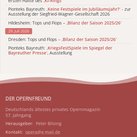
ersten Hälfte des
„
KI-Rings
“
Pionteks Bayreuth:
„
Keine Festspiele im Jubiläumsjahr?
“
- zur
Ausstellung der Siegfried-Wagner-Gesellschaft 2026
Hildesheim: Tops und Flops –
„
Bilanz der Saison 2025/26
“
29. Juli 2026
Dresden: Tops und Flops –
„
Bilanz der Saison 2025/26
“
Pionteks Bayreuth:
„
KriegsFestSpiele im Spiegel der
Bayreuther Presse
“
, Ausstellung
DER OPERNFREUND
Deutschlands ältestes privates
Opernmagazin
57. Jahrgang
Herausgeber
: Peter Bilsing
Kontakt
:
opera@e.mail.de