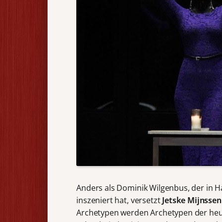
Anders als Dominik Wilgenbus, der in 
inszeniert hat, versetzt
Jetske Mijnssen
Archetypen werden Archetypen der heuti