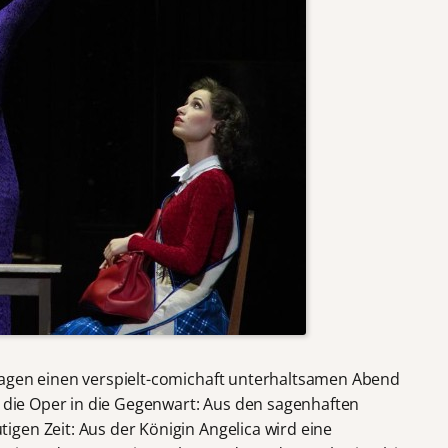
Hagen einen verspielt-comichaft unterhaltsamen Abend
die Oper in die Gegenwart: Aus den sagenhaften
gen Zeit: Aus der Königin Angelica wird eine