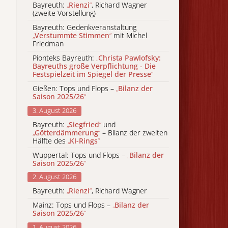
Bayreuth:
„
Rienzi
“
, Richard Wagner
(zweite Vorstellung)
Bayreuth: Gedenkveranstaltung
„
Verstummte Stimmen
“
mit Michel
Friedman
Pionteks Bayreuth:
„
Christa Pawlofsky:
Bayreuths große Verpflichtung - Die
Festspielzeit im Spiegel der Presse
“
Gießen: Tops und Flops –
„
Bilanz der
Saison 2025/26
“
3. August 2026
Bayreuth:
„
Siegfried
“
und
„
Götterdämmerung
“
– Bilanz der zweiten
Hälfte des
„
KI-Rings
“
Wuppertal: Tops und Flops –
„
Bilanz der
Saison 2025/26
“
2. August 2026
Bayreuth:
„
Rienzi
“
, Richard Wagner
Mainz: Tops und Flops –
„
Bilanz der
Saison 2025/26
“
1. August 2026