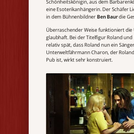
Schönheitskönigin, aus dem Barbarenkö
eine Esoterikanhängerin. Der Schäfer Li
in dem Bühnenbildner
Ben Baur
die Ges
Überraschender Weise funktioniert die 
glaubhaft. Bei der Titelfigur Roland u
relativ spät, dass Roland nun ein Sänger
Unterweltfährmann Charon, der Rolands
Pub ist, wirkt sehr konstruiert.