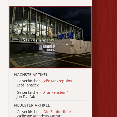
NÄCHSTE ARTIKEL
Gelsenkirchen:
„
Věc Makropulos
“
,
Leoš Janáček
Gelsenkirchen:
„
Frankenstein
“
,
Jan Dvořák
NEUESTER ARTIKEL
Gelsenkirchen:
„
Die Zauberflöte
“
,
Wolfgang Amadeus Mozart