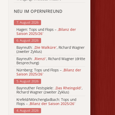
NEU IM OPERNFREUND
7. August 2026
Hagen: Tops und Flops –
„
Bilanz der
Saison 2025/26
“
6. August 2026
Bayreuth:
„
Die Walküre
“
, Richard Wagner
(zweiter Zyklus)
Bayreuth:
„
Rienzi
“
, Richard Wagner (dritte
Besprechung)
Nürnberg: Tops und Flops –
„
Bilanz der
Saison 2025/26
“
5. August 2026
Bayreuther Festspiele:
„
Das Rheingold
“
,
Richard Wagner (zweiter Zyklus)
Krefeld/Mönchengladbach: Tops und
Flops –
„
Bilanz der Saison 2025/26
“
4. August 2026