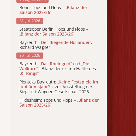
Bonn: Tops und Flops –
„
Bilanz der
Saison 2025/26
“
31. Juli 2026
Staatsoper Berlin: Tops und Flops –
„
Bilanz der Saison 2025/26
“
Bayreuth:
„
Der fliegende Holländer
“
,
Richard Wagner
30. Juli 2026
Bayreuth:
„
Das Rheingold
“
und
„
Die
Walküre
“
- Bilanz der ersten Hälfte des
„
KI-Rings
“
Pionteks Bayreuth:
„
Keine Festspiele im
Jubiläumsjahr?
“
- zur Ausstellung der
Siegfried-Wagner-Gesellschaft 2026
Hildesheim: Tops und Flops –
„
Bilanz der
Saison 2025/26
“