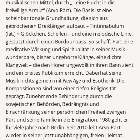
musikalischen Mittel, durch „…eine Flucht in die
freiwillige Armut“ (Arvo Pärt). Die Basis ist eine
scheinbar tonale Grundhaltung, die sich aus
gebrochenen Dreiklängen aufbaut – Tintinnabulum
(lat.) = Glöckchen, Schellen – und eine melodische Linie,
gestützt durch einen Bordounbass. So schafft Pärt eine
meditative Wirkung und Spiritualität in seiner Musik –
wunderbare, bisher ungehörte Klänge, eine dichte
Klangwelt – die den Hörer ungewollt in ihren Bann zieht
und ein breites Publikum erreicht. Dabei hat seine
Musik nichts gemein mit
New Age
und Esotherik. Die
Kompositionen sind von einer tiefen Religiosität
geprägt. Zunehmende Behinderung durch die
sowjetischen Behörden, Bedrängnis und
Einschränkung seiner persönlichen Freiheit zwingen
Pärt und seine Familie in die Emigration. 1980 geht er
für viele Jahre nach Berlin. Seit 2010 lebt Arvo Pärt
wieder in seiner jetzt unabhängigen, freien Heimat.