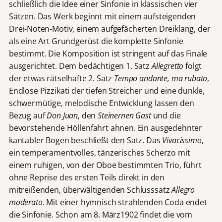
schließlich die Idee einer Sinfonie in klassischen vier
Sätzen. Das Werk beginnt mit einem aufsteigenden
Drei-Noten-Motiv, einem aufgefächerten Dreiklang, der
als eine Art Grundgerüst die komplette Sinfonie
bestimmt. Die Komposition ist stringent auf das Finale
ausgerichtet. Dem bedächtigen 1. Satz
Allegretto
folgt
der etwas rätselhafte 2. Satz
Tempo andante, ma rubato
,
Endlose Pizzikati der tiefen Streicher und eine dunkle,
schwermütige, melodische Entwicklung lassen den
Bezug auf
Don Juan
, den
Steinernen Gast
und die
bevorstehende Höllenfahrt ahnen. Ein ausgedehnter
kantabler Bogen beschließt den Satz. Das
Vivacissimo
,
ein temperamentvolles, tänzerisches Scherzo mit
einem ruhigen, von der Oboe bestimmten Trio, führt
ohne Reprise des ersten Teils direkt in den
mitreißenden, überwältigenden Schlusssatz
Allegro
moderato
. Mit einer hymnisch strahlenden Coda endet
die Sinfonie. Schon am 8. März1902 findet die vom