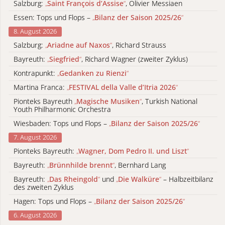
Salzburg:
„
Saint François d’Assise
“
, Olivier Messiaen
Essen: Tops und Flops –
„
Bilanz der Saison 2025/26
“
8. August 2026
Salzburg:
„
Ariadne auf Naxos
“
, Richard Strauss
Bayreuth:
„
Siegfried
“
, Richard Wagner (zweiter Zyklus)
Kontrapunkt:
„
Gedanken zu Rienzi
“
Martina Franca:
„
FESTIVAL della Valle d’Itria 2026
“
Pionteks Bayreuth
„
Magische Musiken
“
, Turkish National
Youth Philharmonic Orchestra
Wiesbaden: Tops und Flops –
„
Bilanz der Saison 2025/26
“
7. August 2026
Pionteks Bayreuth:
„
Wagner, Dom Pedro II. und Liszt
“
Bayreuth:
„
Brünnhilde brennt
“
, Bernhard Lang
Bayreuth:
„
Das Rheingold
“
und
„
Die Walküre
“
– Halbzeitbilanz
des zweiten Zyklus
Hagen: Tops und Flops –
„
Bilanz der Saison 2025/26
“
6. August 2026