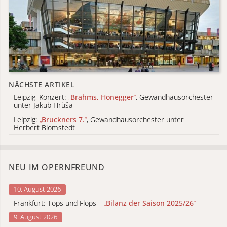
NÄCHSTE ARTIKEL
Leipzig, Konzert:
„
Brahms, Honegger
“
, Gewandhausorchester
unter Jakub Hrůša
Leipzig:
„
Bruckners 7.
“
, Gewandhausorchester unter
Herbert Blomstedt
NEU IM OPERNFREUND
10. August 2026
Frankfurt: Tops und Flops –
„
Bilanz der Saison 2025/26
“
9. August 2026