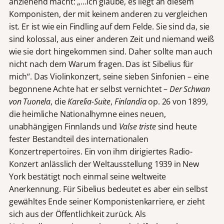
anziehend macht: „…ich glaube, es liegt an diesem
Komponisten, der mit keinem anderen zu vergleichen
ist. Er ist wie ein Findling auf dem Felde. Sie sind da, sie
sind kolossal, aus einer anderen Zeit und niemand weiß
wie sie dort hingekommen sind. Daher sollte man auch
nicht nach dem Warum fragen. Das ist Sibelius für
mich“. Das Violinkonzert, seine sieben Sinfonien – eine
begonnene Achte hat er selbst vernichtet –
Der Schwan
von Tuonela
, die
Karelia-Suite
,
Finlandia
op. 26 von 1899,
die heimliche Nationalhymne eines neuen,
unabhängigen Finnlands und
Valse triste
sind heute
fester Bestandteil des internationalen
Konzertrepertoires. Ein von ihm dirigiertes Radio-
Konzert anlässlich der Weltausstellung 1939 in New
York bestätigt noch einmal seine weltweite
Anerkennung. Für Sibelius bedeutet es aber ein selbst
gewähltes Ende seiner Komponistenkarriere, er zieht
sich aus der Öffentlichkeit zurück. Als