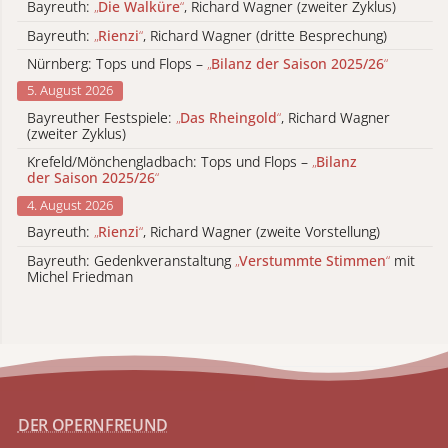
Bayreuth:
„
Die Walküre
“
, Richard Wagner (zweiter Zyklus)
Bayreuth:
„
Rienzi
“
, Richard Wagner (dritte Besprechung)
Nürnberg: Tops und Flops –
„
Bilanz der Saison 2025/26
“
5. August 2026
Bayreuther Festspiele:
„
Das Rheingold
“
, Richard Wagner
(zweiter Zyklus)
Krefeld/Mönchengladbach: Tops und Flops –
„
Bilanz
der Saison 2025/26
“
4. August 2026
Bayreuth:
„
Rienzi
“
, Richard Wagner (zweite Vorstellung)
Bayreuth: Gedenkveranstaltung
„
Verstummte Stimmen
“
mit
Michel Friedman
DER OPERNFREUND