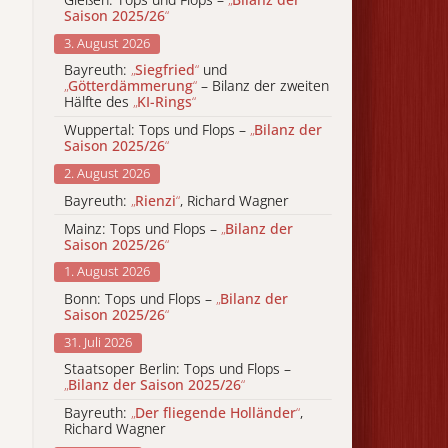
Saison 2025/26
“
3. August 2026
Bayreuth:
„
Siegfried
“
und
„
Götterdämmerung
“
– Bilanz der zweiten
Hälfte des
„
KI-Rings
“
Wuppertal: Tops und Flops –
„
Bilanz der
Saison 2025/26
“
2. August 2026
Bayreuth:
„
Rienzi
“
, Richard Wagner
Mainz: Tops und Flops –
„
Bilanz der
Saison 2025/26
“
1. August 2026
Bonn: Tops und Flops –
„
Bilanz der
Saison 2025/26
“
31. Juli 2026
Staatsoper Berlin: Tops und Flops –
„
Bilanz der Saison 2025/26
“
Bayreuth:
„
Der fliegende Holländer
“
,
Richard Wagner