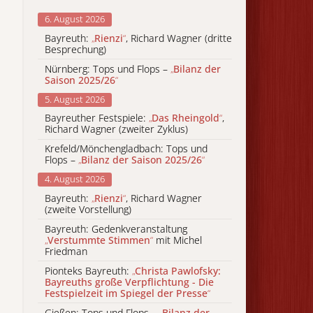
6. August 2026
Bayreuth:
„
Rienzi
“
, Richard Wagner (dritte
Besprechung)
Nürnberg: Tops und Flops –
„
Bilanz der
Saison 2025/26
“
5. August 2026
Bayreuther Festspiele:
„
Das Rheingold
“
,
Richard Wagner (zweiter Zyklus)
Krefeld/Mönchengladbach: Tops und
Flops –
„
Bilanz der Saison 2025/26
“
4. August 2026
Bayreuth:
„
Rienzi
“
, Richard Wagner
(zweite Vorstellung)
Bayreuth: Gedenkveranstaltung
„
Verstummte Stimmen
“
mit Michel
Friedman
Pionteks Bayreuth:
„
Christa Pawlofsky:
Bayreuths große Verpflichtung - Die
Festspielzeit im Spiegel der Presse
“
Gießen: Tops und Flops –
„
Bilanz der