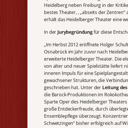
Heidelberg neben Freiburg in der Kritik
bestes Theater, , „abseits der Zentren“
erhält das Heidelberger Theater eine w
In der
Jurybegründung
für diese Entsch
„Im Herbst 2012 eröffnete Holger Schul
Osnabrück im Jahr zuvor nach Heidelb
erweiterte Heidelberger Theater. Die e
von alter und neuer Spielstätte liefer
inneren Impuls für eine Spielplangestal
gewachsener Strukturen, die Verbindun
geschrieben hat. Unter der
Leitung de
die Barock-Produktionen im Rokokotheat
Sparte Oper des Heidelberger Theaters
große Entdeckerfreude, durch überlegt
Ensemblepflege überzeugt. Konzentriert
Schwetzingen“ bisher erfolgreich auf 