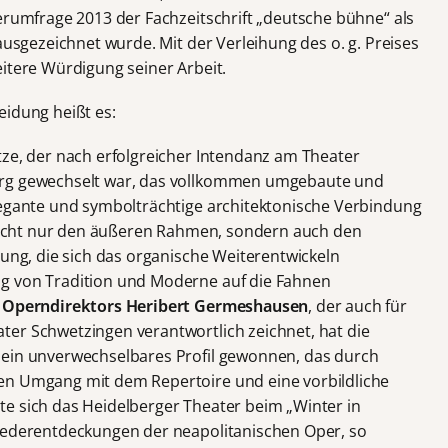
erumfrage 2013 der Fachzeitschrift „deutsche bühne“ als
 ausgezeichnet wurde. Mit der Verleihung des o. g. Preises
eitere Würdigung seiner Arbeit.
eidung heißt es:
tze, der nach erfolgreicher Intendanz am Theater
erg gewechselt war, das vollkommen umgebaute und
legante und symbolträchtige architektonische Verbindung
t nicht nur den äußeren Rahmen, sondern auch den
tung, die sich das organische Weiterentwickeln
g von Tradition und Moderne auf die Fahnen
s Operndirektors Heribert Germeshausen
, der auch für
er Schwetzingen verantwortlich zeichnet, hat die
 ein unverwechselbares Profil gewonnen, das durch
en Umgang mit dem Repertoire und eine vorbildliche
e sich das Heidelberger Theater beim „Winter in
Wiederentdeckungen der neapolitanischen Oper, so