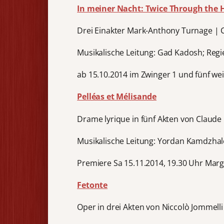
In meiner Nacht: Twice Through the 
Drei Einakter Mark-Anthony Turnage | C
Musikalische Leitung: Gad Kadosh; Regie
ab 15.10.2014 im Zwinger 1 und fünf wei
Pelléas et Mélisande
Drame lyrique in fünf Akten von Claud
Musikalische Leitung: Yordan Kamdzhalo
Premiere Sa 15.11.2014, 19.30 Uhr Mar
Fetonte
Oper in drei Akten von Niccolò Jommelli