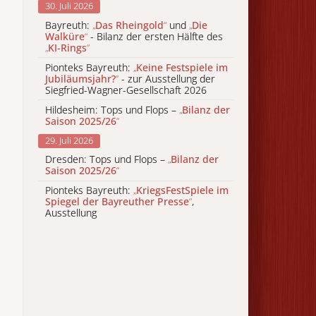
30. Juli 2026
Bayreuth:
„
Das Rheingold
“
und
„
Die
Walküre
“
- Bilanz der ersten Hälfte des
„
KI-Rings
“
Pionteks Bayreuth:
„
Keine Festspiele im
Jubiläumsjahr?
“
- zur Ausstellung der
Siegfried-Wagner-Gesellschaft 2026
Hildesheim: Tops und Flops –
„
Bilanz der
Saison 2025/26
“
29. Juli 2026
Dresden: Tops und Flops –
„
Bilanz der
Saison 2025/26
“
Pionteks Bayreuth:
„
KriegsFestSpiele im
Spiegel der Bayreuther Presse
“
,
Ausstellung