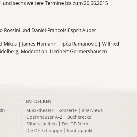
l und sechs weitere Termine bis zum 26.06.2015
o Rossini und Daniel-François-Esprit Auber
d Mikus | James Homann | Ipča Ramanović | Wilfried
eidelberg; Moderation: Heribert Germershausen
ENTDECKEN
in
Musiktheater
Konzerte
Interviews
Opernhäuser A–Z
Bücherecke
Silberscheiben
Der OF-Stern
Die OF-Schnuppe
Kontrapunkt