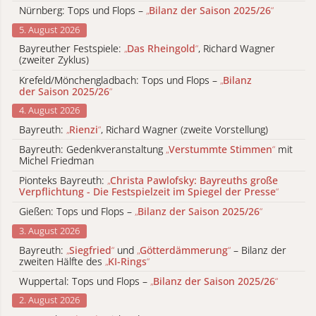
Nürnberg: Tops und Flops –
„
Bilanz der Saison 2025/26
“
5. August 2026
Bayreuther Festspiele:
„
Das Rheingold
“
, Richard Wagner
(zweiter Zyklus)
Krefeld/Mönchengladbach: Tops und Flops –
„
Bilanz
der Saison 2025/26
“
4. August 2026
Bayreuth:
„
Rienzi
“
, Richard Wagner (zweite Vorstellung)
Bayreuth: Gedenkveranstaltung
„
Verstummte Stimmen
“
mit
Michel Friedman
Pionteks Bayreuth:
„
Christa Pawlofsky: Bayreuths große
Verpflichtung - Die Festspielzeit im Spiegel der Presse
“
Gießen: Tops und Flops –
„
Bilanz der Saison 2025/26
“
3. August 2026
Bayreuth:
„
Siegfried
“
und
„
Götterdämmerung
“
– Bilanz der
zweiten Hälfte des
„
KI-Rings
“
Wuppertal: Tops und Flops –
„
Bilanz der Saison 2025/26
“
2. August 2026