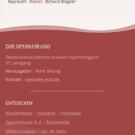
Bayreuth:
„
Rienzi
“
, Richard Wagner
DER OPERNFREUND
Deutschlands ältestes privates
Opernmagazin
57. Jahrgang
Herausgeber
: Peter Bilsing
Kontakt
:
opera@e.mail.de
ENTDECKEN
Musiktheater
Konzerte
Interviews
Opernhäuser A–Z
Bücherecke
Silberscheiben
Der OF-Stern