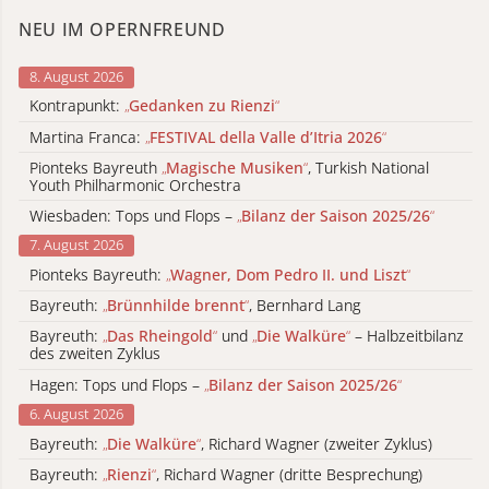
NEU IM OPERNFREUND
8. August 2026
Kontrapunkt:
„
Gedanken zu Rienzi
“
Martina Franca:
„
FESTIVAL della Valle d’Itria 2026
“
Pionteks Bayreuth
„
Magische Musiken
“
, Turkish National
Youth Philharmonic Orchestra
Wiesbaden: Tops und Flops –
„
Bilanz der Saison 2025/26
“
7. August 2026
Pionteks Bayreuth:
„
Wagner, Dom Pedro II. und Liszt
“
Bayreuth:
„
Brünnhilde brennt
“
, Bernhard Lang
Bayreuth:
„
Das Rheingold
“
und
„
Die Walküre
“
– Halbzeitbilanz
des zweiten Zyklus
Hagen: Tops und Flops –
„
Bilanz der Saison 2025/26
“
6. August 2026
Bayreuth:
„
Die Walküre
“
, Richard Wagner (zweiter Zyklus)
Bayreuth:
„
Rienzi
“
, Richard Wagner (dritte Besprechung)