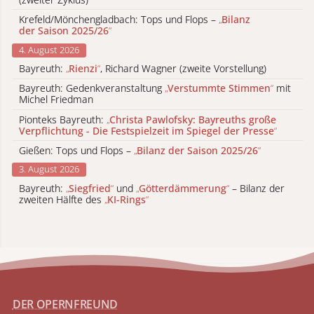
Krefeld/Mönchengladbach: Tops und Flops –
„
Bilanz
der Saison 2025/26
“
4. August 2026
Bayreuth:
„
Rienzi
“
, Richard Wagner (zweite Vorstellung)
Bayreuth: Gedenkveranstaltung
„
Verstummte Stimmen
“
mit
Michel Friedman
Pionteks Bayreuth:
„
Christa Pawlofsky: Bayreuths große
Verpflichtung - Die Festspielzeit im Spiegel der Presse
“
Gießen: Tops und Flops –
„
Bilanz der Saison 2025/26
“
3. August 2026
Bayreuth:
„
Siegfried
“
und
„
Götterdämmerung
“
– Bilanz der
zweiten Hälfte des
„
KI-Rings
“
DER OPERNFREUND