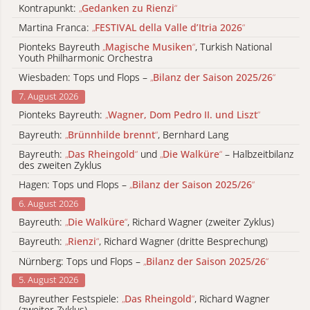
Kontrapunkt:
„
Gedanken zu Rienzi
“
Martina Franca:
„
FESTIVAL della Valle d’Itria 2026
“
Pionteks Bayreuth
„
Magische Musiken
“
, Turkish National
Youth Philharmonic Orchestra
Wiesbaden: Tops und Flops –
„
Bilanz der Saison 2025/26
“
7. August 2026
Pionteks Bayreuth:
„
Wagner, Dom Pedro II. und Liszt
“
Bayreuth:
„
Brünnhilde brennt
“
, Bernhard Lang
Bayreuth:
„
Das Rheingold
“
und
„
Die Walküre
“
– Halbzeitbilanz
des zweiten Zyklus
Hagen: Tops und Flops –
„
Bilanz der Saison 2025/26
“
6. August 2026
Bayreuth:
„
Die Walküre
“
, Richard Wagner (zweiter Zyklus)
Bayreuth:
„
Rienzi
“
, Richard Wagner (dritte Besprechung)
Nürnberg: Tops und Flops –
„
Bilanz der Saison 2025/26
“
5. August 2026
Bayreuther Festspiele:
„
Das Rheingold
“
, Richard Wagner
(zweiter Zyklus)