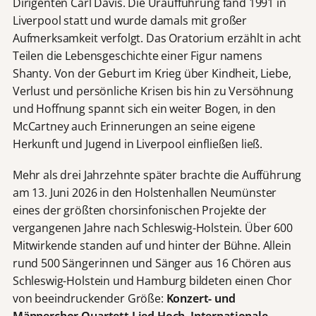
Dirigenten Carl Davis. Die Uraufführung fand 1991 in
Liverpool statt und wurde damals mit großer
Aufmerksamkeit verfolgt. Das Oratorium erzählt in acht
Teilen die Lebensgeschichte einer Figur namens
Shanty. Von der Geburt im Krieg über Kindheit, Liebe,
Verlust und persönliche Krisen bis hin zu Versöhnung
und Hoffnung spannt sich ein weiter Bogen, in den
McCartney auch Erinnerungen an seine eigene
Herkunft und Jugend in Liverpool einfließen ließ.
Mehr als drei Jahrzehnte später brachte die Aufführung
am 13. Juni 2026 in den Holstenhallen Neumünster
eines der größten chorsinfonischen Projekte der
vergangenen Jahre nach Schleswig-Holstein. Über 600
Mitwirkende standen auf und hinter der Bühne. Allein
rund 500 Sängerinnen und Sänger aus 16 Chören aus
Schleswig-Holstein und Hamburg bildeten einen Chor
von beeindruckender Größe:
Konzert- und
Männerchor Quartett Lied Hoch
,
Internationale