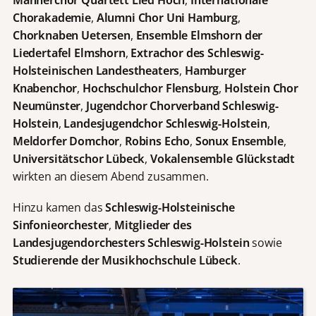
Chorakademie
,
Alumni Chor Uni Hamburg
,
Chorknaben Uetersen
,
Ensemble Elmshorn der
Liedertafel Elmshorn
,
Extrachor des Schleswig-
Holsteinischen Landestheaters
,
Hamburger
Knabenchor
,
Hochschulchor Flensburg
,
Holstein Chor
Neumünster
,
Jugendchor Chorverband Schleswig-
Holstein
,
Landesjugendchor Schleswig-Holstein
,
Meldorfer Domchor
,
Robins Echo
,
Sonux Ensemble
,
Universitätschor Lübeck
,
Vokalensemble Gl
ückstadt
wirkten an diesem Abend zusammen.
Hinzu kamen das
Schleswig-Holsteinische
Sinfonieorchester
,
Mitglieder des
Landesjugendorchesters Schleswig-Holstein
sowie
Studierende der Musikhochschule Lübeck
.