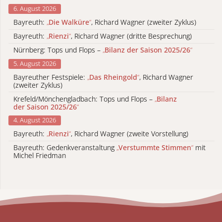
6. August 2026
Bayreuth:
„
Die Walküre
“
, Richard Wagner (zweiter Zyklus)
Bayreuth:
„
Rienzi
“
, Richard Wagner (dritte Besprechung)
Nürnberg: Tops und Flops –
„
Bilanz der Saison 2025/26
“
5. August 2026
Bayreuther Festspiele:
„
Das Rheingold
“
, Richard Wagner
(zweiter Zyklus)
Krefeld/Mönchengladbach: Tops und Flops –
„
Bilanz
der Saison 2025/26
“
4. August 2026
Bayreuth:
„
Rienzi
“
, Richard Wagner (zweite Vorstellung)
Bayreuth: Gedenkveranstaltung
„
Verstummte Stimmen
“
mit
Michel Friedman