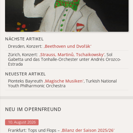
NÄCHSTE ARTIKEL
Dresden, Konzert:
„
Beethoven und Dvořák
“
Zürich, Konzert:
„
Strauss, Martinů, Tschaikowsky
“
, Sol
Gabetta und das Tonhalle-Orchester unter Andrés Orozco-
Estrada
NEUESTER ARTIKEL
Pionteks Bayreuth
„
Magische Musiken
“
, Turkish National
Youth Philharmonic Orchestra
NEU IM OPERNFREUND
10. August 2026
Frankfurt: Tops und Flops –
„
Bilanz der Saison 2025/26
“