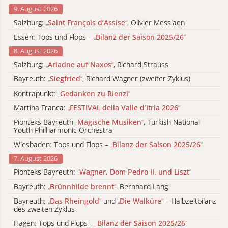
9. August 2026
Salzburg:
„
Saint François d’Assise
“
, Olivier Messiaen
Essen: Tops und Flops –
„
Bilanz der Saison 2025/26
“
8. August 2026
Salzburg:
„
Ariadne auf Naxos
“
, Richard Strauss
Bayreuth:
„
Siegfried
“
, Richard Wagner (zweiter Zyklus)
Kontrapunkt:
„
Gedanken zu Rienzi
“
Martina Franca:
„
FESTIVAL della Valle d’Itria 2026
“
Pionteks Bayreuth
„
Magische Musiken
“
, Turkish National
Youth Philharmonic Orchestra
Wiesbaden: Tops und Flops –
„
Bilanz der Saison 2025/26
“
7. August 2026
Pionteks Bayreuth:
„
Wagner, Dom Pedro II. und Liszt
“
Bayreuth:
„
Brünnhilde brennt
“
, Bernhard Lang
Bayreuth:
„
Das Rheingold
“
und
„
Die Walküre
“
– Halbzeitbilanz
des zweiten Zyklus
Hagen: Tops und Flops –
„
Bilanz der Saison 2025/26
“