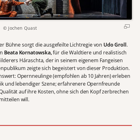
© Jochen Quast
r Bühne sorgt die ausgefeilte Lichtregie von
Udo Groll
.
on
Beata Kornatowska,
für die Waldtiere und realistisch
ilderers Háraschta, der in seinem eigenem Fangeisen
npublikum zeigte sich begeistert von dieser Produktion.
enswert: Opernneulinge (empfohlen ab 10 Jahren) erleben
ik und lebendiger Szene; erfahrenere Opernfreunde
ualität auf ihre Kosten, ohne sich den Kopf zerbrechen
tteilen will.