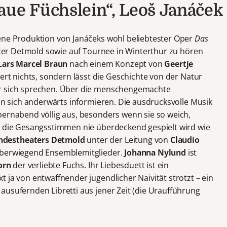
aue Füchslein“, Leoš Janáček
ene Produktion von Janáčeks wohl beliebtester Oper
Das
ater Detmold sowie auf Tournee in Winterthur zu hören
Lars Marcel Braun
nach einem Konzept von
Geertje
siert nichts, sondern lässt die Geschichte von der Natur
ür sich sprechen. Über die menschengemachte
man sich anderwärts informieren. Die ausdrucksvolle Musik
pernabend völlig aus, besonders wenn sie so weich,
d die Gesangsstimmen nie überdeckend gespielt wird wie
ndestheaters Detmold
unter der Leitung von
Claudio
 überwiegend Ensemblemitglieder.
Johanna Nylund
ist
orn
der verliebte Fuchs. Ihr Liebesduett ist ein
 ja von entwaffnender jugendlicher Naivität strotzt – ein
ausufernden Libretti aus jener Zeit (die Uraufführung