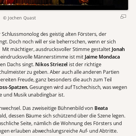
© Jochen Quast
 Schlussmonolog des geistig alten Försters, der
gt. Doch noch will er sie beherrschen, wenn er sich
. Mit mächtiger, ausdrucksvoller Stimme gestaltet
Jonah
e, eindrucksvolle Männerstimme ist mit
Jaime Mondaca
den Dachs singt.
Nikos Striezel
ist der richtige
hulmeister zu geben. Aber auch alle anderen Partien
bereiten Freude, ganz besonders die auch zum Teil
oss-Spatzen.
Gesungen wird auf Tschechisch, was wegen
 und Musik unabdingbar ist.
nwechsel. Das zweiseitige Bühnenbild von
Beata
ald, dessen Bäume sich schützend über die Szene legen.
chliche Seite, nämlich die Wohnung des Försters und
ngen erlauben abwechslungsreiche Auf- und Abtritte.