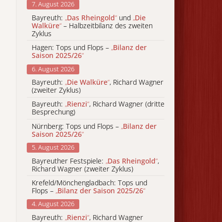
7. August 2026
Bayreuth:
„
Das Rheingold
“
und
„
Die
Walküre
“
– Halbzeitbilanz des zweiten
Zyklus
Hagen: Tops und Flops –
„
Bilanz der
Saison 2025/26
“
6. August 2026
Bayreuth:
„
Die Walküre
“
, Richard Wagner
(zweiter Zyklus)
Bayreuth:
„
Rienzi
“
, Richard Wagner (dritte
Besprechung)
Nürnberg: Tops und Flops –
„
Bilanz der
Saison 2025/26
“
5. August 2026
Bayreuther Festspiele:
„
Das Rheingold
“
,
Richard Wagner (zweiter Zyklus)
Krefeld/Mönchengladbach: Tops und
Flops –
„
Bilanz der Saison 2025/26
“
4. August 2026
Bayreuth:
„
Rienzi
“
, Richard Wagner