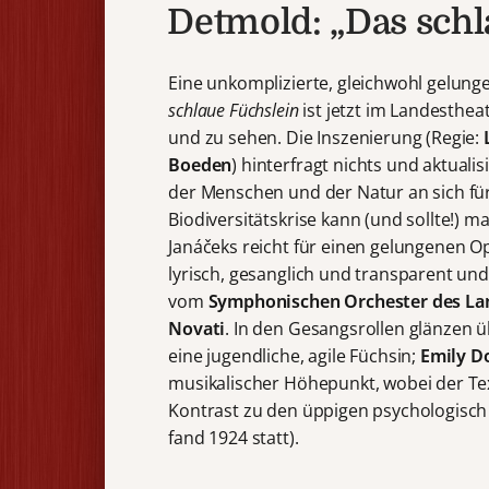
Detmold: „Das schl
Eine unkomplizierte, gleichwohl gelung
schlaue Füchslein
ist jetzt im Landesthe
und zu sehen. Die Inszenierung (Regie:
Boeden
) hinterfragt nichts und aktuali
der Menschen und der Natur an sich f
Biodiversitätskrise kann (und sollte!) 
Janáčeks reicht für einen gelungenen O
lyrisch, gesanglich und transparent un
vom
Symphonischen Orchester des La
Novati
. In den Gesangsrollen glänzen
eine jugendliche, agile Füchsin;
Emily D
musikalischer Höhepunkt, wobei der Text
Kontrast zu den üppigen psychologisch 
fand 1924 statt).