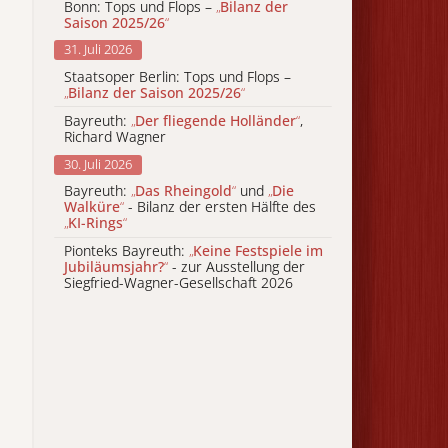
Bonn: Tops und Flops –
„
Bilanz der
Saison 2025/26
“
31. Juli 2026
Staatsoper Berlin: Tops und Flops –
„
Bilanz der Saison 2025/26
“
Bayreuth:
„
Der fliegende Holländer
“
,
Richard Wagner
30. Juli 2026
Bayreuth:
„
Das Rheingold
“
und
„
Die
Walküre
“
- Bilanz der ersten Hälfte des
„
KI-Rings
“
Pionteks Bayreuth:
„
Keine Festspiele im
Jubiläumsjahr?
“
- zur Ausstellung der
Siegfried-Wagner-Gesellschaft 2026