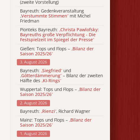
(zweite Vorstellung)
Bayreuth: Gedenkveranstaltung
„
Verstummte Stimmen
“
mit Michel
Friedman
Pionteks Bayreuth:
„
Christa Pawlofsky:
Bayreuths große Verpflichtung - Die
Festspielzeit im Spiegel der Presse
“
Gießen: Tops und Flops –
„
Bilanz der
Saison 2025/26
“
3. August 2026
Bayreuth:
„
Siegfried
“
und
„
Götterdämmerung
“
– Bilanz der zweiten
Hälfte des
„
KI-Rings
“
Wuppertal: Tops und Flops –
„
Bilanz der
Saison 2025/26
“
2. August 2026
Bayreuth:
„
Rienzi
“
, Richard Wagner
Mainz: Tops und Flops –
„
Bilanz der
Saison 2025/26
“
1. August 2026