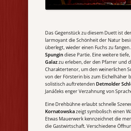
Das Gegenstück zu diesem Duett ist der
larmoyant die Schönheit der Natur besin
überlegt, wieder einen Fuchs zu fangen
Spungin
diese Partie. Eine weitere tief
Galaz
zu erleben, der den Pfarrer und 
Charaktertenor, um den weinerlichen Sc
von der Försterin bis zum Eichelhäher 
solistisch auftretenden
Detmolder Schl
Janáčeks enger Verzahnung von Sprache
Eine Drehbühne erlaubt schnelle Szene
Kornatowska
zeigt symbolisch einen W
Etwas Mauerwerk kennzeichnet die mens
die Gastwirtschaft. Verschiedene Öffnu