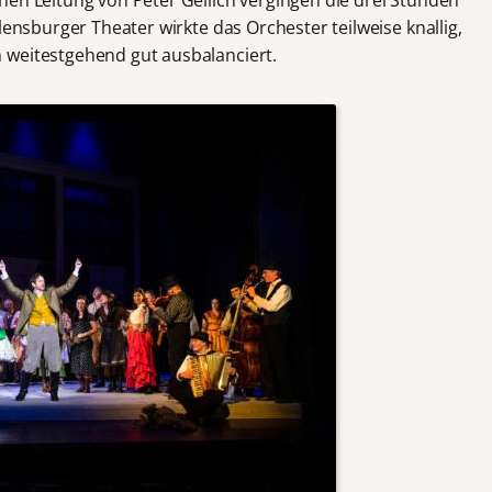
lensburger Theater wirkte das Orchester teilweise knallig,
 weitestgehend gut ausbalanciert.