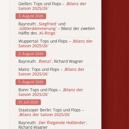
Gießen: Tops und Flops –
„
Bilanz der
Saison 2025/26
“
3. August 2026
Bayreuth:
„
Siegfried
“
und
„
Götterdämmerung
“
– Bilanz der zweiten
Hälfte des
„
KI-Rings
“
Wuppertal: Tops und Flops –
„
Bilanz der
Saison 2025/26
“
2. August 2026
Bayreuth:
„
Rienzi
“
, Richard Wagner
Mainz: Tops und Flops –
„
Bilanz der
Saison 2025/26
“
1. August 2026
Bonn: Tops und Flops –
„
Bilanz der
Saison 2025/26
“
31. Juli 2026
Staatsoper Berlin: Tops und Flops –
„
Bilanz der Saison 2025/26
“
Bayreuth:
„
Der fliegende Holländer
“
,
Richard Wagner