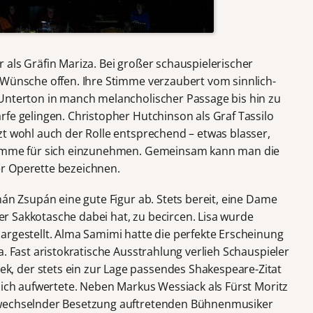
 als Gräfin Mariza. Bei großer schauspielerischer
 Wünsche offen. Ihre Stimme verzaubert vom sinnlich-
Unterton in manch melancholischer Passage bis hin zu
fe gelingen. Christopher Hutchinson als Graf Tassilo
zt wohl auch der Rolle entsprechend – etwas blasser,
Stimme für sich einzunehmen. Gemeinsam kann man die
r Operette bezeichnen.
mán Zsupán eine gute Figur ab. Stets bereit, eine Dame
iner Sakkotasche dabei hat, zu becircen. Lisa wurde
argestellt. Alma Samimi hatte die perfekte Erscheinung
a. Fast aristokratische Ausstrahlung verlieh Schauspieler
 der stets ein zur Lage passendes Shakespeare-Zitat
lich aufwertete. Neben Markus Wessiack als Fürst Moritz
 wechselnder Besetzung auftretenden Bühnenmusiker