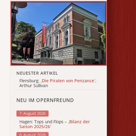
NEUESTER ARTIKEL
Flensburg:
„
Die Piraten von Penzance
“
,
Arthur Sullivan
NEU IM OPERNFREUND
7. August 2026
Hagen: Tops und Flops –
„
Bilanz der
Saison 2025/26
“
6. August 2026