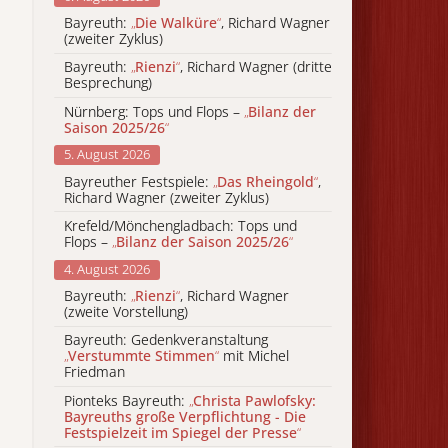
Bayreuth:
„
Die Walküre
“
, Richard Wagner
(zweiter Zyklus)
Bayreuth:
„
Rienzi
“
, Richard Wagner (dritte
Besprechung)
Nürnberg: Tops und Flops –
„
Bilanz der
Saison 2025/26
“
5. August 2026
Bayreuther Festspiele:
„
Das Rheingold
“
,
Richard Wagner (zweiter Zyklus)
Krefeld/Mönchengladbach: Tops und
Flops –
„
Bilanz der Saison 2025/26
“
4. August 2026
Bayreuth:
„
Rienzi
“
, Richard Wagner
(zweite Vorstellung)
Bayreuth: Gedenkveranstaltung
„
Verstummte Stimmen
“
mit Michel
Friedman
Pionteks Bayreuth:
„
Christa Pawlofsky:
Bayreuths große Verpflichtung - Die
Festspielzeit im Spiegel der Presse
“