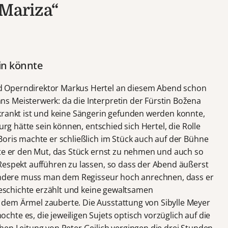
 Mariza“
ein könnte
 Operndirektor Markus Hertel an diesem Abend schon
s Meisterwerk: da die Interpretin der Fürstin Božena
krankt ist und keine Sängerin gefunden werden konnte,
urg hätte sein können, entschied sich Hertel, die Rolle
Boris machte er schließlich im Stück auch auf der Bühne
tte er den Mut, das Stück ernst zu nehmen und auch so
Respekt aufführen zu lassen, so dass der Abend äußerst
esondere muss man dem Regisseur hoch anrechnen, dass er
 Geschichte erzählt und keine gewaltsamen
dem Ärmel zauberte. Die Ausstattung von Sibylle Meyer
te es, die jeweiligen Sujets optisch vorzüglich auf die
hen Leitung von Peter Geilich vergingen die drei Stunden