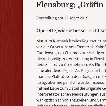
Flensburg: „Gräfin
Vorstellung am 22. März 2019
Operette, wie sie besser nicht s
Mut zum Klamauk bewies Regisseur und
vor der Ouvertüre von Emmerich Kálmán
Cuddenstein zu Chlumetz kurzfristig er
die rechtzeitig zur Vorstellung in Flensb
heute selbst zu übernehmen. Als Fürst 
eine blendende Figur. Als Regisseur ha
manche Plattitüde in den Dialogen mit 
lustig, aber nie peinlich wurde. Insb
mit viel Liebe zum Detail die originale
interpretatorischen Neudeutungen aus 
war optisch schön anzusehen und vermoch
Bühne zu bringen. Unter der musikalisc