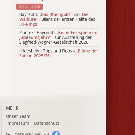
30. Juli 2026
Bayreuth:
„
Das Rheingold
“
und
„
Die
Walküre
“
- Bilanz der ersten Hälfte des
„
KI-Rings
“
Pionteks Bayreuth:
„
Keine Festspiele im
Jubiläumsjahr?
“
- zur Ausstellung der
Siegfried-Wagner-Gesellschaft 2026
Hildesheim: Tops und Flops –
„
Bilanz der
Saison 2025/26
“
MEHR
Unser Team
Impressum
Datenschutz
Der O
auf
PERNFREUND