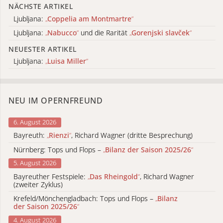
NÄCHSTE ARTIKEL
Ljubljana:
„
Coppelia am Montmartre
“
Ljubljana:
„
Nabucco
“
und die Rarität
„
Gorenjski slavček
“
NEUESTER ARTIKEL
Ljubljana:
„
Luisa Miller
“
NEU IM OPERNFREUND
6. August 2026
Bayreuth:
„
Rienzi
“
, Richard Wagner (dritte Besprechung)
Nürnberg: Tops und Flops –
„
Bilanz der Saison 2025/26
“
5. August 2026
Bayreuther Festspiele:
„
Das Rheingold
“
, Richard Wagner
(zweiter Zyklus)
Krefeld/Mönchengladbach: Tops und Flops –
„
Bilanz
der Saison 2025/26
“
4. August 2026