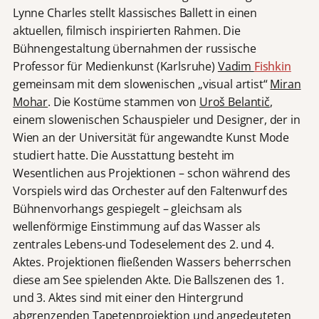
Lynne Charles stellt klassisches Ballett in einen
aktuellen, filmisch inspirierten Rahmen. Die
Bühnengestaltung übernahmen der russische
Professor für Medienkunst (Karlsruhe)
Vadim
Fishkin
gemeinsam mit dem slowenischen „visual artist“
Miran
Mohar
. Die Kostüme stammen von
Uroš Belantič
,
einem slowenischen Schauspieler und Designer, der in
Wien an der Universität für angewandte Kunst Mode
studiert hatte. Die Ausstattung besteht im
Wesentlichen aus Projektionen – schon während des
Vorspiels wird das Orchester auf den Faltenwurf des
Bühnenvorhangs gespiegelt – gleichsam als
wellenförmige Einstimmung auf das Wasser als
zentrales Lebens-und Todeselement des 2. und 4.
Aktes. Projektionen fließenden Wassers beherrschen
diese am See spielenden Akte. Die Ballszenen des 1.
und 3. Aktes sind mit einer den Hintergrund
abgrenzenden Tapetenprojektion und angedeuteten