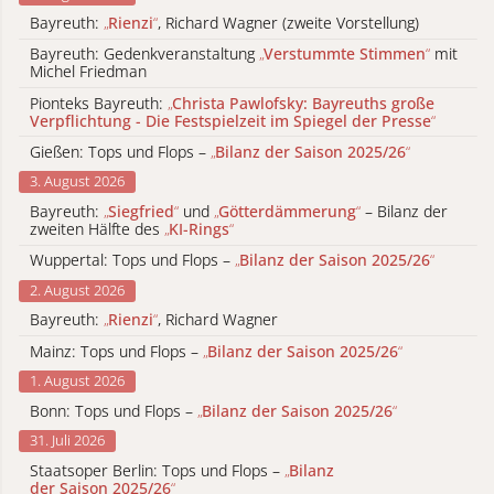
Bayreuth:
„
Rienzi
“
, Richard Wagner (zweite Vorstellung)
Bayreuth: Gedenkveranstaltung
„
Verstummte Stimmen
“
mit
Michel Friedman
Pionteks Bayreuth:
„
Christa Pawlofsky: Bayreuths große
Verpflichtung - Die Festspielzeit im Spiegel der Presse
“
Gießen: Tops und Flops –
„
Bilanz der Saison 2025/26
“
3. August 2026
Bayreuth:
„
Siegfried
“
und
„
Götterdämmerung
“
– Bilanz der
zweiten Hälfte des
„
KI-Rings
“
Wuppertal: Tops und Flops –
„
Bilanz der Saison 2025/26
“
2. August 2026
Bayreuth:
„
Rienzi
“
, Richard Wagner
Mainz: Tops und Flops –
„
Bilanz der Saison 2025/26
“
1. August 2026
Bonn: Tops und Flops –
„
Bilanz der Saison 2025/26
“
31. Juli 2026
Staatsoper Berlin: Tops und Flops –
„
Bilanz
der Saison 2025/26
“