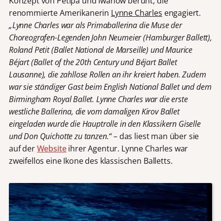
Konzept von Petipa und Iwanow beruht, die
renommierte Amerikanerin
Lynne Charles
engagiert.
„
Lynne Charles war als Primaballerina die Muse der
Choreografen-Legenden John Neumeier (Hamburger Ballett),
Roland Petit (Ballet National de Marseille) und Maurice
Béjart (Ballet of the 20th Century und Béjart Ballet
Lausanne), die zahllose Rollen an ihr kreiert haben. Zudem
war sie ständiger Gast beim English National Ballet und dem
Birmingham Royal Ballet. Lynne Charles war die erste
westliche Ballerina, die vom damaligen Kirov Ballet
eingeladen wurde die Hauptrolle in den Klassikern Giselle
und Don Quichotte zu tanzen.“
– das liest man über sie
auf der
Website
ihrer Agentur. Lynne Charles war
zweifellos eine Ikone des klassischen Balletts.