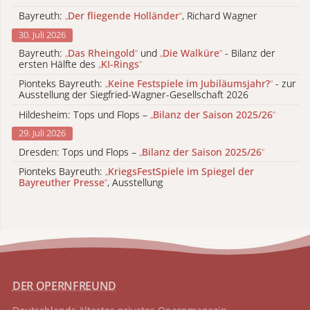
Bayreuth:
„
Der fliegende Holländer
“
, Richard Wagner
30. Juli 2026
Bayreuth:
„
Das Rheingold
“
und
„
Die Walküre
“
- Bilanz der
ersten Hälfte des
„
KI-Rings
“
Pionteks Bayreuth:
„
Keine Festspiele im Jubiläumsjahr?
“
- zur
Ausstellung der Siegfried-Wagner-Gesellschaft 2026
Hildesheim: Tops und Flops –
„
Bilanz der Saison 2025/26
“
29. Juli 2026
Dresden: Tops und Flops –
„
Bilanz der Saison 2025/26
“
Pionteks Bayreuth:
„
KriegsFestSpiele im Spiegel der
Bayreuther Presse
“
, Ausstellung
DER OPERNFREUND