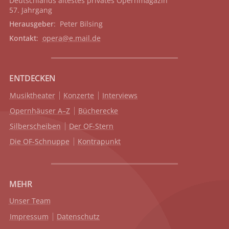
Deutschlands ältestes privates
Opernmagazin
57. Jahrgang
Herausgeber
: Peter Bilsing
Kontakt
:
opera@e.mail.de
ENTDECKEN
Musiktheater
Konzerte
Interviews
Opernhäuser A–Z
Bücherecke
Silberscheiben
Der OF-Stern
Die OF-Schnuppe
Kontrapunkt
MEHR
Unser Team
Impressum
Datenschutz