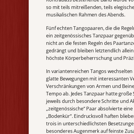
so mit teils mitreißenden, teils elegisc
musikalischen Rahmen des Abends.
Fünf echten Tangopaaren, die die Regeln
ein zeitgenössisches Tanzpaar gegenüb
nicht an die festen Regeln des Paartan
gedrängt und bleiben letztendlich allein
höchste Körperbeherrschung und Präzi
In variantenreichen Tangos wechselten 
glatte Bewegungen mit interessanten 
Verschränkungen von Armen und Bein
Tempo ab. Jedes Tanzpaar hatte große 
jeweils durch besondere Schritte und A
„zeitgenössische“ Paar absolvierte eine
„Bodenkür“. Eindrucksvoll haften bliebe
trois in unterschiedlichsten Besetzung
besonderes Augenmerk auf feinste Zu