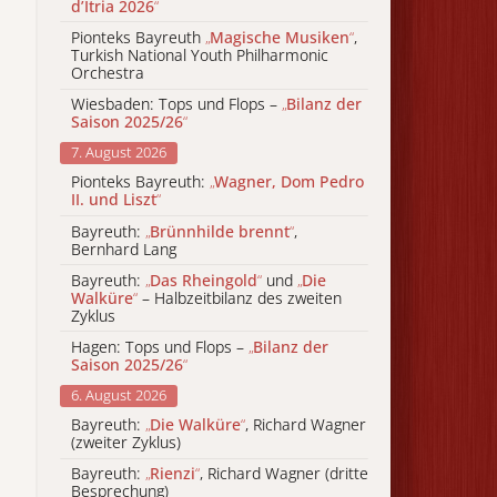
d’Itria 2026
“
Pionteks Bayreuth
„
Magische Musiken
“
,
Turkish National Youth Philharmonic
Orchestra
Wiesbaden: Tops und Flops –
„
Bilanz der
Saison 2025/26
“
7. August 2026
Pionteks Bayreuth:
„
Wagner, Dom Pedro
II. und Liszt
“
Bayreuth:
„
Brünnhilde brennt
“
,
Bernhard Lang
Bayreuth:
„
Das Rheingold
“
und
„
Die
Walküre
“
– Halbzeitbilanz des zweiten
Zyklus
Hagen: Tops und Flops –
„
Bilanz der
Saison 2025/26
“
6. August 2026
Bayreuth:
„
Die Walküre
“
, Richard Wagner
(zweiter Zyklus)
Bayreuth:
„
Rienzi
“
, Richard Wagner (dritte
Besprechung)