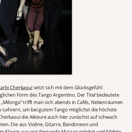
Larbi Cherkaoui
setzt sich mit dem Glücksgefühl
glichen Form des Tango Argentino. Der Titel bedeutete
r „Milonga“ trifft man sich abends in Cafés, Nebenräumen
o-Lehrern, um bei gutem Tango möglichst die höchste
 Cherkaoui die Akteure auch hier zunächst auf schwach
eten. Die aus Violine, Gitarre, Bandoneon und
m Klavier aus von
Fernando Marzan
geleitet und bildete