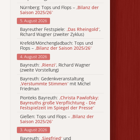
Nürnberg: Tops und Flops –
„
Bilanz der
Saison 2025/26
“
5. August 2026
Bayreuther Festspiele:
„
Das Rheingold
“
,
Richard Wagner (zweiter Zyklus)
Krefeld/Mönchengladbach: Tops und
Flops –
„
Bilanz der Saison 2025/26
“
4. August 2026
Bayreuth:
„
Rienzi
“
, Richard Wagner
(zweite Vorstellung)
Bayreuth: Gedenkveranstaltung
„
Verstummte Stimmen
“
mit Michel
Friedman
Pionteks Bayreuth:
„
Christa Pawlofsky:
Bayreuths große Verpflichtung - Die
Festspielzeit im Spiegel der Presse
“
Gießen: Tops und Flops –
„
Bilanz der
Saison 2025/26
“
3. August 2026
Bayreuth:
„
Siegfried
“
und