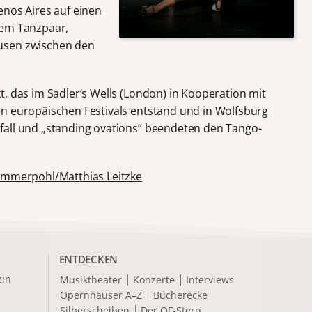
enos Aires auf einen
nem Tanzpaar,
usen zwischen den
, das im Sadler’s Wells (London) in Kooperation mit
n europäischen Festivals entstand und in Wolfsburg
fall und „standing ovations“ beendeten den Tango-
mmerpohl/Matthias Leitzke
ENTDECKEN
in
Musiktheater
Konzerte
Interviews
Opernhäuser A–Z
Bücherecke
Silberscheiben
Der OF-Stern