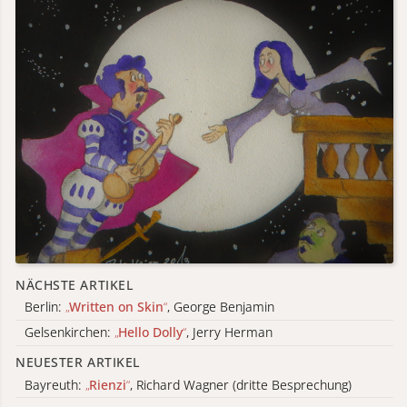
NÄCHSTE ARTIKEL
Berlin:
„
Written on Skin
“
, George Benjamin
Gelsenkirchen:
„
Hello Dolly
“
, Jerry Herman
NEUESTER ARTIKEL
Bayreuth:
„
Rienzi
“
, Richard Wagner (dritte Besprechung)