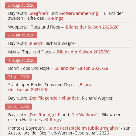
3. August 2026
Bayreuth:
„
Siegfried
“
und
„
Götterdämmerung
“
– Bilanz der
zweiten Hälfte des
„
KI-Rings
“
Wuppertal: Tops und Flops –
„
Bilanz der Saison 2025/26
“
2. August 2026
Bayreuth:
„
Rienzi
“
, Richard Wagner
Mainz: Tops und Flops –
„
Bilanz der Saison 2025/26
“
1. August 2026
Bonn: Tops und Flops –
„
Bilanz der Saison 2025/26
“
31. Juli 2026
Staatsoper Berlin: Tops und Flops –
„
Bilanz
der Saison 2025/26
“
Bayreuth:
„
Der fliegende Holländer
“
, Richard Wagner
30. Juli 2026
Bayreuth:
„
Das Rheingold
“
und
„
Die Walküre
“
- Bilanz der
ersten Hälfte des
„
KI-Rings
“
Pionteks Bayreuth:
„
Keine Festspiele im Jubiläumsjahr?
“
- zur
Ausstellung der Siegfried-Wagner-Gesellschaft 2026