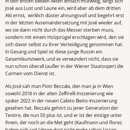
in den ersten beiden Akten einfach mutwillig, fängt sich
José aus Lust und Laune ein, wird aber ab dem dritten
Akt ernst, wirklich düster ahnungsvoll und begehrt erst
in der letzten Auseinandersetzung mit José wieder auf,
wo sie dann nicht durch das Messer sterben muss,
sondern mit einem Holzprügel erschlagen wird, den sie
sich davor selbst zu ihrer Verteidigung genommen hat.
In Gesang und Spiel ist diese junge Russin ein
Gesamtkunstwerk, und es verwundert nicht, dass sie
nun schon überall (außer in der Wiener Staatsoper) die
Carmen vom Dienst ist.
Als José sah man Piotr Beczała, den man ja in Wien
sowohl 2018 in der alten Zeffirelli-Inszenierung wie
später 2022 in der neuen Calixto Bieito-Inszenierung
gesehen hat. Beczala gehört zu jener Generation der
Tenöre, die nun 50 plus ist, und er ist der einzige unter
ihnen, der noch an die Met geht (Kaufmann und Florez
haben sich seit Jahren dort nicht mehr sehen lassen,