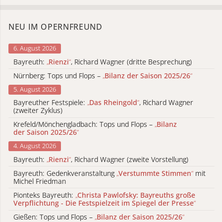
NEU IM OPERNFREUND
6. August 2026
Bayreuth:
„
Rienzi
“
, Richard Wagner (dritte Besprechung)
Nürnberg: Tops und Flops –
„
Bilanz der Saison 2025/26
“
5. August 2026
Bayreuther Festspiele:
„
Das Rheingold
“
, Richard Wagner
(zweiter Zyklus)
Krefeld/Mönchengladbach: Tops und Flops –
„
Bilanz
der Saison 2025/26
“
4. August 2026
Bayreuth:
„
Rienzi
“
, Richard Wagner (zweite Vorstellung)
Bayreuth: Gedenkveranstaltung
„
Verstummte Stimmen
“
mit
Michel Friedman
Pionteks Bayreuth:
„
Christa Pawlofsky: Bayreuths große
Verpflichtung - Die Festspielzeit im Spiegel der Presse
“
Gießen: Tops und Flops –
„
Bilanz der Saison 2025/26
“