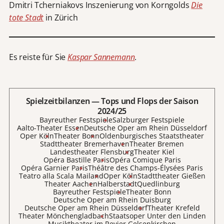
Dmitri Tcherniakovs Inszenierung von Korngolds
Die
tote Stadt
in Zürich
Es reiste für Sie
Kaspar Sannemann
.
Spielzeitbilanzen — Tops und Flops der Saison
2024/25
Bayreuther Festspiele
Salzburger Festspiele
Aalto-Theater Essen
Deutsche Oper am Rhein Düsseldorf
Oper Köln
Theater Bonn
Oldenburgisches Staatstheater
Stadttheater Bremerhaven
Theater Bremen
Landestheater Flensburg
Theater Kiel
Opéra Bastille Paris
Opéra Comique Paris
Opéra Garnier Paris
Théâtre des Champs-Élysées Paris
Teatro alla Scala Mailand
Oper Köln
Stadttheater Gießen
Theater Aachen
Halberstadt
Quedlinburg
Bayreuther Festspiele
Theater Bonn
Deutsche Oper am Rhein Duisburg
Deutsche Oper am Rhein Düsseldorf
Theater Krefeld
Theater Mönchengladbach
Staatsoper Unter den Linden
Musiktheater im Revier Gelsenkirchen