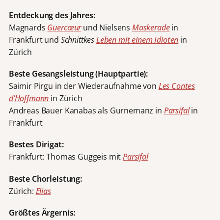
Entdeckung des Jahres:
Magnards
Guercœur
und Nielsens
Maskerade
in
Frankfurt und
Schnittkes
Leben mit einem Idioten
in
Zürich
Beste Gesangsleistung (Hauptpartie):
Saimir Pirgu in der Wiederaufnahme von
Les Contes
d’Hoffmann
in Zürich
Andreas Bauer Kanabas als Gurnemanz in
Parsifal
in
Frankfurt
Bestes Dirigat:
Frankfurt: Thomas Guggeis mit
Parsifal
Beste Chorleistung:
Zürich:
Elias
Größtes Ärgernis: