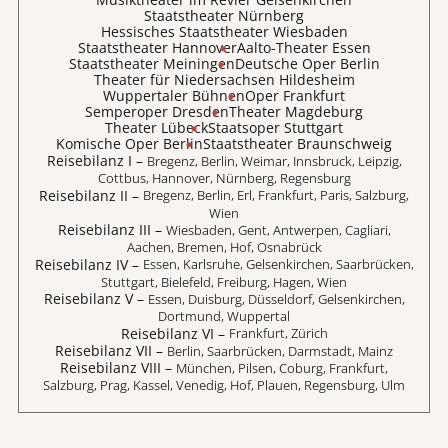
Staatstheater Nürnberg
Hessisches Staatstheater Wiesbaden
Staatstheater Hannover
Aalto-Theater Essen
Staatstheater Meiningen
Deutsche Oper Berlin
Theater für Niedersachsen Hildesheim
Wuppertaler Bühnen
Oper Frankfurt
Semperoper Dresden
Theater Magdeburg
Theater Lübeck
Staatsoper Stuttgart
Komische Oper Berlin
Staatstheater Braunschweig
Reisebilanz I
–
Bregenz, Berlin, Weimar, Innsbruck, Leipzig,
Cottbus, Hannover, Nürnberg, Regensburg
Reisebilanz II
–
Bregenz, Berlin, Erl, Frankfurt, Paris, Salzburg,
Wien
Reisebilanz III
–
Wiesbaden, Gent, Antwerpen, Cagliari,
Aachen, Bremen, Hof, Osnabrück
Reisebilanz IV
–
Essen, Karlsruhe, Gelsenkirchen, Saarbrücken,
Stuttgart, Bielefeld, Freiburg, Hagen, Wien
Reisebilanz V
–
Essen, Duisburg, Düsseldorf, Gelsenkirchen,
Dortmund, Wuppertal
Reisebilanz VI
–
Frankfurt, Zürich
Reisebilanz VII
–
Berlin, Saarbrücken, Darmstadt, Mainz
Reisebilanz VIII
–
München, Pilsen, Coburg, Frankfurt,
Salzburg, Prag, Kassel, Venedig, Hof, Plauen, Regensburg, Ulm