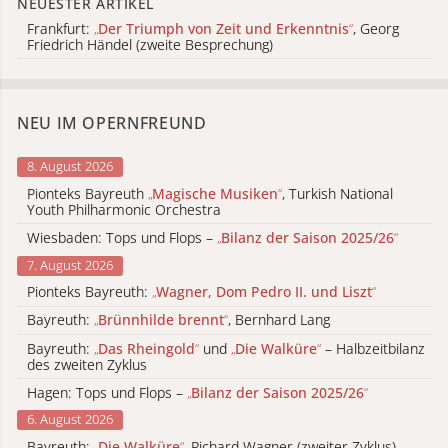
NEUESTER ARTIKEL
Frankfurt:
„
Der Triumph von Zeit und Erkenntnis
“
, Georg
Friedrich Händel (zweite Besprechung)
NEU IM OPERNFREUND
8. August 2026
Pionteks Bayreuth
„
Magische Musiken
“
, Turkish National
Youth Philharmonic Orchestra
Wiesbaden: Tops und Flops –
„
Bilanz der Saison 2025/26
“
7. August 2026
Pionteks Bayreuth:
„
Wagner, Dom Pedro II. und Liszt
“
Bayreuth:
„
Brünnhilde brennt
“
, Bernhard Lang
Bayreuth:
„
Das Rheingold
“
und
„
Die Walküre
“
– Halbzeitbilanz
des zweiten Zyklus
Hagen: Tops und Flops –
„
Bilanz der Saison 2025/26
“
6. August 2026
Bayreuth:
„
Die Walküre
“
, Richard Wagner (zweiter Zyklus)