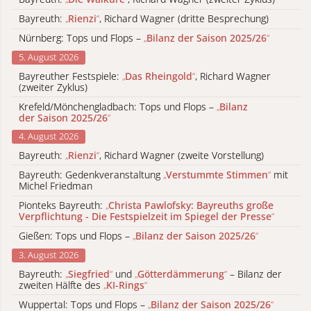
Bayreuth:
„
Rienzi
“
, Richard Wagner (dritte Besprechung)
Nürnberg: Tops und Flops –
„
Bilanz der Saison 2025/26
“
5. August 2026
Bayreuther Festspiele:
„
Das Rheingold
“
, Richard Wagner
(zweiter Zyklus)
Krefeld/Mönchengladbach: Tops und Flops –
„
Bilanz
der Saison 2025/26
“
4. August 2026
Bayreuth:
„
Rienzi
“
, Richard Wagner (zweite Vorstellung)
Bayreuth: Gedenkveranstaltung
„
Verstummte Stimmen
“
mit
Michel Friedman
Pionteks Bayreuth:
„
Christa Pawlofsky: Bayreuths große
Verpflichtung - Die Festspielzeit im Spiegel der Presse
“
Gießen: Tops und Flops –
„
Bilanz der Saison 2025/26
“
3. August 2026
Bayreuth:
„
Siegfried
“
und
„
Götterdämmerung
“
– Bilanz der
zweiten Hälfte des
„
KI-Rings
“
Wuppertal: Tops und Flops –
„
Bilanz der Saison 2025/26
“