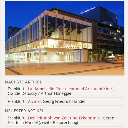
NÄCHSTE ARTIKEL
Frankfurt:
„
La damoiselle élue / Jeanne d’Arc au bûcher
“
,
Claude Debussy / Arthur Honegger
Frankfurt:
„
Alcina
“
, Georg Friedrich Händel
NEUESTER ARTIKEL
Frankfurt:
„
Der Triumph von Zeit und Erkenntnis
“
, Georg
Friedrich Händel (zweite Besprechung)