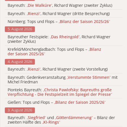
Bayreuth:
„
Die Walküre
“
, Richard Wagner (zweiter Zyklus)
Bayreuth:
„
Rienzi
“
, Richard Wagner (dritte Besprechung)
Nürnberg: Tops und Flops –
„
Bilanz der Saison 2025/26
“
5. August 2026
Bayreuther Festspiele:
„
Das Rheingold
“
, Richard Wagner
(zweiter Zyklus)
Krefeld/Mönchengladbach: Tops und Flops –
„
Bilanz
der Saison 2025/26
“
4. August 2026
Bayreuth:
„
Rienzi
“
, Richard Wagner (zweite Vorstellung)
Bayreuth: Gedenkveranstaltung
„
Verstummte Stimmen
“
mit
Michel Friedman
Pionteks Bayreuth:
„
Christa Pawlofsky: Bayreuths große
Verpflichtung - Die Festspielzeit im Spiegel der Presse
“
Gießen: Tops und Flops –
„
Bilanz der Saison 2025/26
“
3. August 2026
Bayreuth:
„
Siegfried
“
und
„
Götterdämmerung
“
– Bilanz der
zweiten Hälfte des
„
KI-Rings
“