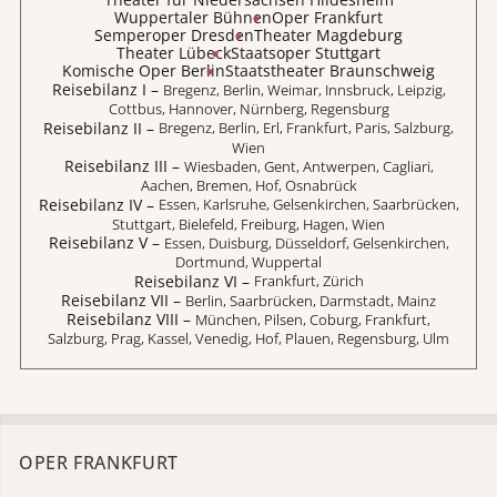
Wuppertaler Bühnen
Oper Frankfurt
Semperoper Dresden
Theater Magdeburg
Theater Lübeck
Staatsoper Stuttgart
Komische Oper Berlin
Staatstheater Braunschweig
Reisebilanz I
–
Bregenz, Berlin, Weimar, Innsbruck, Leipzig,
Cottbus, Hannover, Nürnberg, Regensburg
Reisebilanz II
–
Bregenz, Berlin, Erl, Frankfurt, Paris, Salzburg,
Wien
Reisebilanz III
–
Wiesbaden, Gent, Antwerpen, Cagliari,
Aachen, Bremen, Hof, Osnabrück
Reisebilanz IV
–
Essen, Karlsruhe, Gelsenkirchen, Saarbrücken,
Stuttgart, Bielefeld, Freiburg, Hagen, Wien
Reisebilanz V
–
Essen, Duisburg, Düsseldorf, Gelsenkirchen,
Dortmund, Wuppertal
Reisebilanz VI
–
Frankfurt, Zürich
Reisebilanz VII
–
Berlin, Saarbrücken, Darmstadt, Mainz
Reisebilanz VIII
–
München, Pilsen, Coburg, Frankfurt,
Salzburg, Prag, Kassel, Venedig, Hof, Plauen, Regensburg, Ulm
OPER FRANKFURT