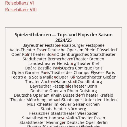
Reisebilanz VI
Reisebilanz VIII
Spielzeitbilanzen — Tops und Flops der Saison
2024/25
Bayreuther Festspiele
Salzburger Festspiele
Aalto-Theater Essen
Deutsche Oper am Rhein Düsseldorf
Oper Köln
Theater Bonn
Oldenburgisches Staatstheater
Stadttheater Bremerhaven
Theater Bremen
Landestheater Flensburg
Theater Kiel
Opéra Bastille Paris
Opéra Comique Paris
Opéra Garnier Paris
Théâtre des Champs-Élysées Paris
Teatro alla Scala Mailand
Oper Köln
Stadttheater Gießen
Theater Aachen
Halberstadt
Quedlinburg
Bayreuther Festspiele
Theater Bonn
Deutsche Oper am Rhein Duisburg
Deutsche Oper am Rhein Düsseldorf
Theater Krefeld
Theater Mönchengladbach
Staatsoper Unter den Linden
Musiktheater im Revier Gelsenkirchen
Staatstheater Nürnberg
Hessisches Staatstheater Wiesbaden
Staatstheater Hannover
Aalto-Theater Essen
Staatstheater Meiningen
Deutsche Oper Berlin
Theater für Niedersachsen Hildesheim