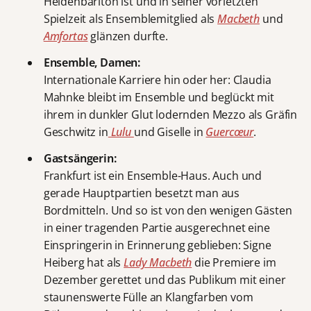
Heldenbariton ist und in seiner vorletzten
Spielzeit als Ensemblemitglied als
Macbeth
und
Amfortas
glänzen durfte.
Ensemble, Damen:
Internationale Karriere hin oder her: Claudia
Mahnke bleibt im Ensemble und beglückt mit
ihrem in dunkler Glut lodernden Mezzo als Gräfin
Geschwitz in
Lulu
und Giselle in
Guercœur
.
Gastsängerin:
Frankfurt ist ein Ensemble-Haus. Auch und
gerade Hauptpartien besetzt man aus
Bordmitteln. Und so ist von den wenigen Gästen
in einer tragenden Partie ausgerechnet eine
Einspringerin in Erinnerung geblieben: Signe
Heiberg hat als
Lady Macbeth
die Premiere im
Dezember gerettet und das Publikum mit einer
staunenswerte Fülle an Klangfarben vom