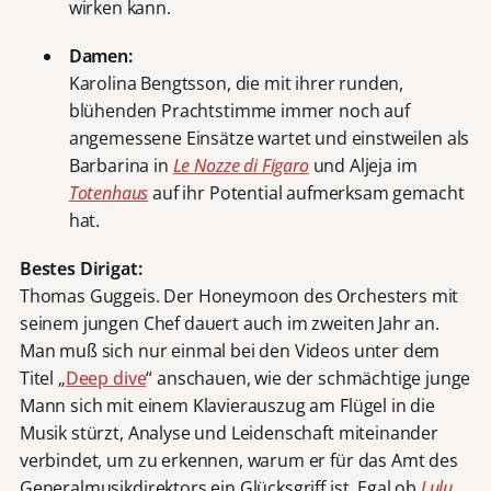
wirken kann.
Damen:
Karolina Bengtsson, die mit ihrer runden,
blühenden Prachtstimme immer noch auf
angemessene Einsätze wartet und einstweilen als
Barbarina in
Le Nozze di Figaro
und Aljeja im
Totenhaus
auf ihr Potential aufmerksam gemacht
hat.
Bestes Dirigat:
Thomas Guggeis. Der Honeymoon des Orchesters mit
seinem jungen Chef dauert auch im zweiten Jahr an.
Man muß sich nur einmal bei den Videos unter dem
Titel „
Deep dive
“ anschauen, wie der schmächtige junge
Mann sich mit einem Klavierauszug am Flügel in die
Musik stürzt, Analyse und Leidenschaft miteinander
verbindet, um zu erkennen, warum er für das Amt des
Generalmusikdirektors ein Glücksgriff ist. Egal ob
Lulu