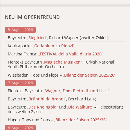
NEU IM OPERNFREUND
8. August 2026
Bayreuth:
„
Siegfried
“
, Richard Wagner (zweiter Zyklus)
Kontrapunkt:
„
Gedanken zu Rienzi
“
Martina Franca:
„
FESTIVAL della Valle d’Itria 2026
“
Pionteks Bayreuth
„
Magische Musiken
“
, Turkish National
Youth Philharmonic Orchestra
Wiesbaden: Tops und Flops –
„
Bilanz der Saison 2025/26
“
7. August 2026
Pionteks Bayreuth:
„
Wagner, Dom Pedro II. und Liszt
“
Bayreuth:
„
Brünnhilde brennt
“
, Bernhard Lang
Bayreuth:
„
Das Rheingold
“
und
„
Die Walküre
“
– Halbzeitbilanz
des zweiten Zyklus
Hagen: Tops und Flops –
„
Bilanz der Saison 2025/26
“
6. August 2026