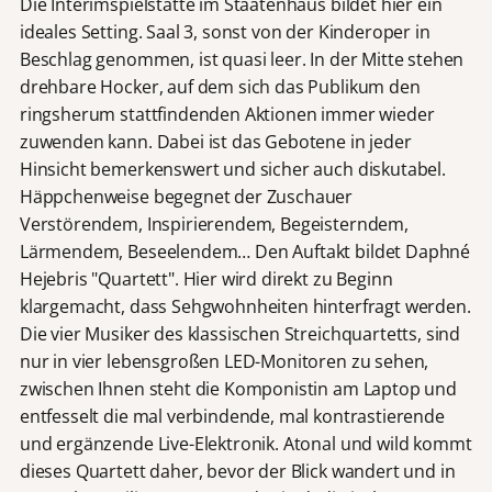
Die Interimspielstätte im Staatenhaus bildet hier ein
ideales Setting. Saal 3, sonst von der Kinderoper in
Beschlag genommen, ist quasi leer. In der Mitte stehen
drehbare Hocker, auf dem sich das Publikum den
ringsherum stattfindenden Aktionen immer wieder
zuwenden kann. Dabei ist das Gebotene in jeder
Hinsicht bemerkenswert und sicher auch diskutabel.
Häppchenweise begegnet der Zuschauer
Verstörendem, Inspirierendem, Begeisterndem,
Lärmendem, Beseelendem… Den Auftakt bildet Daphné
Hejebris "Quartett". Hier wird direkt zu Beginn
klargemacht, dass Sehgwohnheiten hinterfragt werden.
Die vier Musiker des klassischen Streichquartetts, sind
nur in vier lebensgroßen LED-Monitoren zu sehen,
zwischen Ihnen steht die Komponistin am Laptop und
entfesselt die mal verbindende, mal kontrastierende
und ergänzende Live-Elektronik. Atonal und wild kommt
dieses Quartett daher, bevor der Blick wandert und in