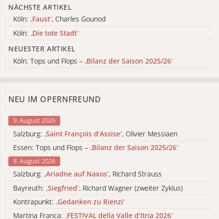
NÄCHSTE ARTIKEL
Köln:
„
Faust
“
, Charles Gounod
Köln:
„
Die tote Stadt
“
NEUESTER ARTIKEL
Köln: Tops und Flops –
„
Bilanz der Saison 2025/26
“
NEU IM OPERNFREUND
9. August 2026
Salzburg:
„
Saint François d’Assise
“
, Olivier Messiaen
Essen: Tops und Flops –
„
Bilanz der Saison 2025/26
“
8. August 2026
Salzburg:
„
Ariadne auf Naxos
“
, Richard Strauss
Bayreuth:
„
Siegfried
“
, Richard Wagner (zweiter Zyklus)
Kontrapunkt:
„
Gedanken zu Rienzi
“
Martina Franca:
„
FESTIVAL della Valle d’Itria 2026
“