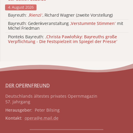
4. August 2026
Bayreuth:
„
Rienzi
“
, Richard Wagner (zweite Vorstellung)
Bayreuth: Gedenkveranstaltung
„
Verstummte Stimmen
“
mit
Michel Friedman
Pionteks Bayreuth:
„
Christa Pawlofsky: Bayreuths große
Verpflichtung - Die Festspielzeit im Spiegel der Presse
“
DER OPERNFREUND
Deutschlands ältestes privates
Opernmagazin
57. Jahrgang
Herausgeber
: Peter Bilsing
Kontakt
:
opera@e.mail.de