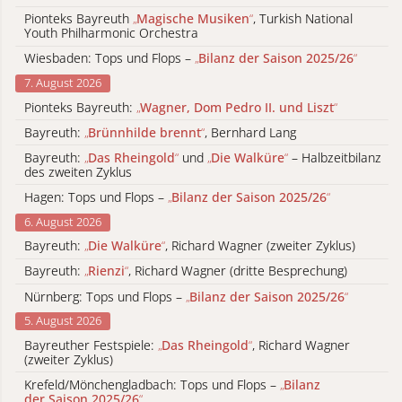
Pionteks Bayreuth
„
Magische Musiken
“
, Turkish National
Youth Philharmonic Orchestra
Wiesbaden: Tops und Flops –
„
Bilanz der Saison 2025/26
“
7. August 2026
Pionteks Bayreuth:
„
Wagner, Dom Pedro II. und Liszt
“
Bayreuth:
„
Brünnhilde brennt
“
, Bernhard Lang
Bayreuth:
„
Das Rheingold
“
und
„
Die Walküre
“
– Halbzeitbilanz
des zweiten Zyklus
Hagen: Tops und Flops –
„
Bilanz der Saison 2025/26
“
6. August 2026
Bayreuth:
„
Die Walküre
“
, Richard Wagner (zweiter Zyklus)
Bayreuth:
„
Rienzi
“
, Richard Wagner (dritte Besprechung)
Nürnberg: Tops und Flops –
„
Bilanz der Saison 2025/26
“
5. August 2026
Bayreuther Festspiele:
„
Das Rheingold
“
, Richard Wagner
(zweiter Zyklus)
Krefeld/Mönchengladbach: Tops und Flops –
„
Bilanz
der Saison 2025/26
“