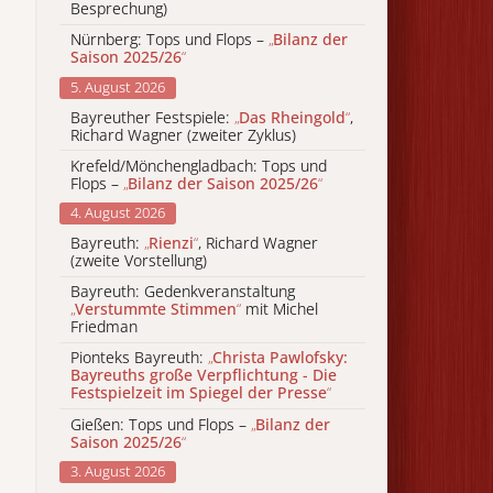
Besprechung)
Nürnberg: Tops und Flops –
„
Bilanz der
Saison 2025/26
“
5. August 2026
Bayreuther Festspiele:
„
Das Rheingold
“
,
Richard Wagner (zweiter Zyklus)
Krefeld/Mönchengladbach: Tops und
Flops –
„
Bilanz der Saison 2025/26
“
4. August 2026
Bayreuth:
„
Rienzi
“
, Richard Wagner
(zweite Vorstellung)
Bayreuth: Gedenkveranstaltung
„
Verstummte Stimmen
“
mit Michel
Friedman
Pionteks Bayreuth:
„
Christa Pawlofsky:
Bayreuths große Verpflichtung - Die
Festspielzeit im Spiegel der Presse
“
Gießen: Tops und Flops –
„
Bilanz der
Saison 2025/26
“
3. August 2026