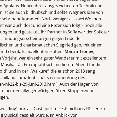
ten Applaus. Neben ihrer ausgezeichneten Technik und
ist sie auch bildhübsch und sollte Wagners Idee von
de sehr nahe kommen. Noch weniger als zwei Wochen
nt war auch dort und eine Rezension folgt – noch alle
ungen und gestaltet. Ihr Partner in Sofia war der Sofioter
er Ermüdungserscheinungen gegen Ende der
schen und charismatischen Siegfried gab, mit einem
und ebenfalls exzellenten Höhen.
Martin Tsonev
,
 Vorjahr, war ein sehr guter Wanderer mit exzellentem
Musikalität. Er empfahl sich an diesem Abend für die
ld“ und in der „Walküre“, die er schon 2013 sang
aus-billand.com/deutsch/rezensionen/ring-des-
en-ni-22-bis-29-juni-2013.html). Auch der Hagen von
 einer den allgegenwärtigen üblen Strippenzieher
ugen.
ser „Ring“ nun als Gastspiel im Festspielhaus Füssen zu
II Musical gespielt wurde. Im Anblick von