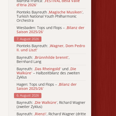
Martina Franca:
„
FESTIVAL della Valle
d’Itria 2026
“
Pionteks Bayreuth
„
Magische Musiken
“
,
Turkish National Youth Philharmonic
Orchestra
Wiesbaden: Tops und Flops –
„
Bilanz der
Saison 2025/26
“
7. August 2026
Pionteks Bayreuth:
„
Wagner, Dom Pedro
II. und Liszt
“
Bayreuth:
„
Brünnhilde brennt
“
,
Bernhard Lang
Bayreuth:
„
Das Rheingold
“
und
„
Die
Walküre
“
– Halbzeitbilanz des zweiten
Zyklus
Hagen: Tops und Flops –
„
Bilanz der
Saison 2025/26
“
6. August 2026
Bayreuth:
„
Die Walküre
“
, Richard Wagner
(zweiter Zyklus)
Bayreuth:
„
Rienzi
“
, Richard Wagner (dritte