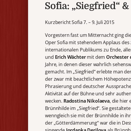
Sofia: „Siegfried“
Kurzbericht Sofia 7. – 9. Juli 2015
Vorgestern fast um Mitternacht ging di
Oper Sofia mit stehendem Applaus des 
internationalen Publikums zu Ende, all
und
Erich Wächter
mit dem
Orchester 
Jahre, in denen dieser wahrlich sehensw
gemacht. Im „Siegfried“ erlebte man d
der zwar mit beachtlichem Höhepotenzia
Phrasierung und deutscher Aussprache 
Aktivität auf der Bühne und sehr authe
wecken.
Radostina Nikolaeva
, die hier
Brünnhilde im „Siegfried“. Sie gestaltet
wenngleich sie mit der Brünnhilde in ihr
der „Götterdämmerung“ war die in Des
singende
Jordanka Derilova
als Brünnh