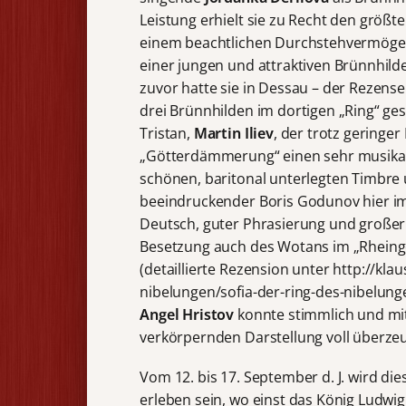
Leistung erhielt sie zu Recht den größ
einem beachtlichen Durchstehvermögen 
einer jungen und attraktiven Brünnhil
zuvor hatte sie in Dessau – der Rezense
drei Brünnhilden im dortigen „Ring“ ges
Tristan,
Martin Iliev
, der trotz gering
„Götterdämmerung“ einen sehr musikali
schönen, baritonal unterlegten Timbre 
beeindruckender Boris Godunov hier im
Deutsch, guter Phrasierung und großer 
Besetzung auch des Wotans im „Rheingo
(detaillierte Rezension unter http://kl
nibelungen/sofia-der-ring-des-nibelung
Angel Hristov
konnte stimmlich und mit
verkörpernden Darstellung voll überze
Vom 12. bis 17. September d. J. wird die
erleben sein, wo einst das König Ludwig 