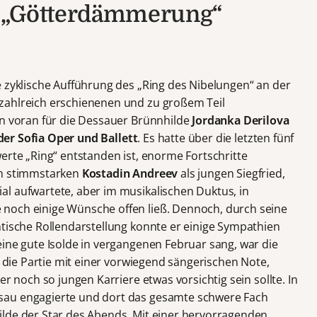
 & „Götterdämmerung“
e zyklische Aufführung des „Ring des Nibelungen“ an der
zahlreich erschienenen und zu großem Teil
en voran für die Dessauer Brünnhilde
Jordanka Derilova
der Sofia Oper und Ballett
. Es hatte über die letzten fünf
erte „Ring“ entstanden ist, enorme Fortschritte
en stimmstarken
Kostadin Andreev
als jungen Siegfried,
l aufwartete, aber im musikalischen Duktus, in
noch einige Wünsche offen ließ. Dennoch, durch seine
ntische Rollendarstellung konnte er einige Sympathien
 eine gute Isolde in vergangenen Februar sang, war die
e die Partie mit einer vorwiegend sängerischen Note,
er noch so jungen Karriere etwas vorsichtig sein sollte. In
sau engagierte und dort das gesamte schwere Fach
ilde der Star des Abends. Mit einer hervorragenden