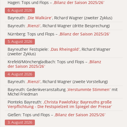
Hagen: Tops und Flops –
„
Bilanz der Saison 2025/26
“
6. August 2026
Bayreuth:
„
Die Walküre
“
, Richard Wagner (zweiter Zyklus)
Bayreuth:
„
Rienzi
“
, Richard Wagner (dritte Besprechung)
Nürnberg: Tops und Flops –
„
Bilanz der Saison 2025/26
“
5. August 2026
Bayreuther Festspiele:
„
Das Rheingold
“
, Richard Wagner
(zweiter Zyklus)
Krefeld/Mönchengladbach: Tops und Flops –
„
Bilanz
der Saison 2025/26
“
4. August 2026
Bayreuth:
„
Rienzi
“
, Richard Wagner (zweite Vorstellung)
Bayreuth: Gedenkveranstaltung
„
Verstummte Stimmen
“
mit
Michel Friedman
Pionteks Bayreuth:
„
Christa Pawlofsky: Bayreuths große
Verpflichtung - Die Festspielzeit im Spiegel der Presse
“
Gießen: Tops und Flops –
„
Bilanz der Saison 2025/26
“
3. August 2026