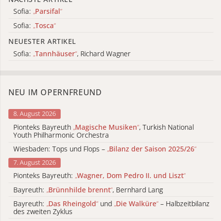
Sofia:
„
Parsifal
“
Sofia:
„
Tosca
“
NEUESTER ARTIKEL
Sofia:
„
Tannhäuser
“
, Richard Wagner
NEU IM OPERNFREUND
8. August 2026
Pionteks Bayreuth
„
Magische Musiken
“
, Turkish National
Youth Philharmonic Orchestra
Wiesbaden: Tops und Flops –
„
Bilanz der Saison 2025/26
“
7. August 2026
Pionteks Bayreuth:
„
Wagner, Dom Pedro II. und Liszt
“
Bayreuth:
„
Brünnhilde brennt
“
, Bernhard Lang
Bayreuth:
„
Das Rheingold
“
und
„
Die Walküre
“
– Halbzeitbilanz
des zweiten Zyklus