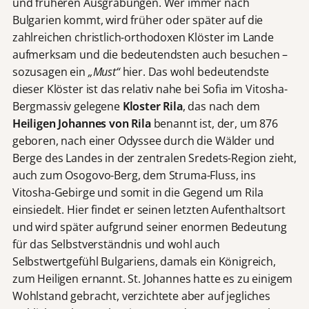
und früheren Ausgrabungen. Wer immer nach
Bulgarien kommt, wird früher oder später auf die
zahlreichen christlich-orthodoxen Klöster im Lande
aufmerksam und die bedeutendsten auch besuchen –
sozusagen ein
„Must“
hier. Das wohl bedeutendste
dieser Klöster ist das relativ nahe bei Sofia im Vitosha-
Bergmassiv gelegene
Kloster Rila
, das nach dem
Heiligen Johannes von Rila
benannt ist, der, um 876
geboren, nach einer Odyssee durch die Wälder und
Berge des Landes in der zentralen Sredets-Region zieht,
auch zum Osogovo-Berg, dem Struma-Fluss, ins
Vitosha-Gebirge und somit in die Gegend um Rila
einsiedelt. Hier findet er seinen letzten Aufenthaltsort
und wird später aufgrund seiner enormen Bedeutung
für das Selbstverständnis und wohl auch
Selbstwertgefühl Bulgariens, damals ein Königreich,
zum Heiligen ernannt. St. Johannes hatte es zu einigem
Wohlstand gebracht, verzichtete aber auf jegliches