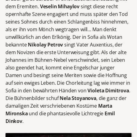
dem Eremiten.
Veselin Mihaylov
singt diese recht
opernhafte Szene engagiert und muss später den Tod
seines Sohnes durch einen Schlangenbiss hinnehmen,
als er ihn vom Mönch wegtragen will… Man denkt
unwillkürlich an den Erlkönig. Der in Sofia als Wotan
bekannte
Nikolay Petrov
singt Vater Auxentius, der
dem Novizen die erste Unterweisung gibt. Als der alte
Johannes im Bühnen-Nebel verschwindet, sein Leben
also geendet hat, kommt eine Engelschar junger
Damen und besingt seine Meriten sowie die Hoffnung
auf sein ewiges Leben. Die Chorleitung lag wie immer in
Sofia in den bewährten Händen von
Violeta Dimitrova
.
Die Bühnenbilder schuf
Nela Stoyanova
, die ganz der
damaligen Zeit verschriebenen Kostüme
Marta
Mironska
und die phantasievolle Lichtregie
Emil
Dinkov
.