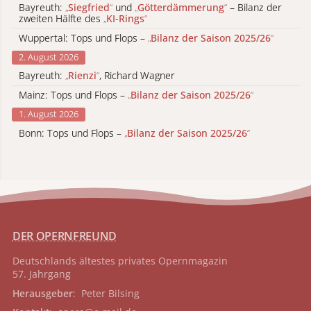
Bayreuth:
„
Siegfried
“
und
„
Götterdämmerung
“
– Bilanz der
zweiten Hälfte des
„
KI-Rings
“
Wuppertal: Tops und Flops –
„
Bilanz der Saison 2025/26
“
2. August 2026
Bayreuth:
„
Rienzi
“
, Richard Wagner
Mainz: Tops und Flops –
„
Bilanz der Saison 2025/26
“
1. August 2026
Bonn: Tops und Flops –
„
Bilanz der Saison 2025/26
“
DER OPERNFREUND
Deutschlands ältestes privates
Opernmagazin
57. Jahrgang
Herausgeber
: Peter Bilsing