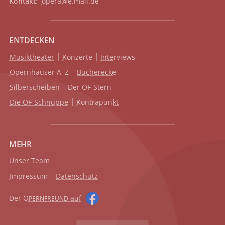
Kontakt
:
opera@e.mail.de
ENTDECKEN
Musiktheater
Konzerte
Interviews
Opernhäuser A–Z
Bücherecke
Silberscheiben
Der OF-Stern
Die OF-Schnuppe
Kontrapunkt
MEHR
Unser Team
Impressum
Datenschutz
Der O
auf
PERNFREUND