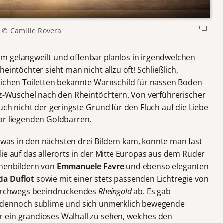
© Camille Rovera
m gelangweilt und offenbar planlos in irgendwelchen
eintöchter sieht man nicht allzu oft! Schließlich,
lichen Toiletten bekannte Warnschild für nassen Boden
utz-Wuschel nach den Rheintöchtern. Von verführerischer
uch nicht der geringste Grund für den Fluch auf die Liebe
or liegenden Goldbarren.
was in den nächsten drei Bildern kam, konnte man fast
ie auf das allerorts in der Mitte Europas aus dem Ruder
hnenbildern von
Emmanuele Favre
und ebenso eleganten
ia Duflot
sowie mit einer stets passenden Lichtregie von
durchwegs beeindruckendes
Rheingold
ab. Es gab
d dennoch sublime und sich unmerklich bewegende
 ein grandioses Walhall zu sehen, welches den