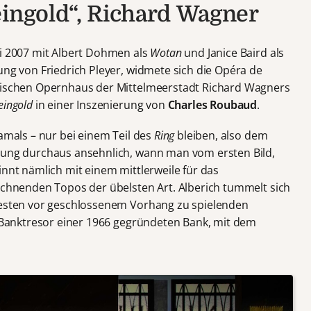
eingold“, Richard Wagner
i 2007 mit Albert Dohmen als
Wotan
und Janice Baird als
ung von Friedrich Pleyer, widmete sich die Opéra de
stischen Opernhaus der Mittelmeerstadt Richard Wagners
eingold
in einer Inszenierung von
Charles Roubaud
.
damals – nur bei einem Teil des
Ring
bleiben, also dem
erung durchaus ansehnlich, wann man vom ersten Bild,
innt nämlich mit einem mittlerweile für das
eichnenden Topos der übelsten Art. Alberich tummelt sich
 besten vor geschlossenem Vorhang zu spielenden
em Banktresor einer 1966 gegründeten Bank, mit dem