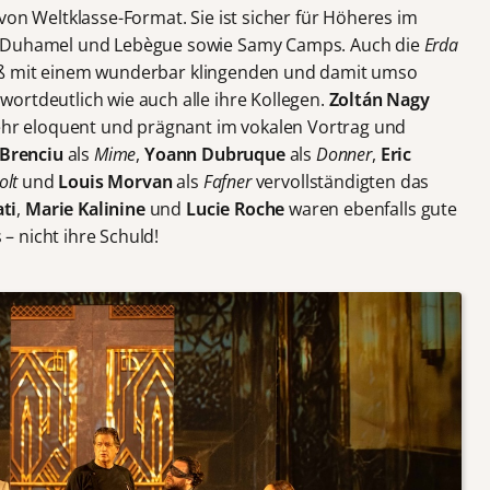
von Weltklasse-Format. Sie ist sicher für Höheres im
e Duhamel und Lebègue sowie Samy Camps. Auch die
Erda
ß mit einem wunderbar klingenden und damit umso
ortdeutlich wie auch alle ihre Kollegen.
Zoltán Nagy
ehr eloquent und prägnant im vokalen Vortrag und
Brenciu
als
Mime
,
Yoann Dubruque
als
Donner
,
Eric
olt
und
Louis Morvan
als
Fafner
vervollständigten das
ti
,
Marie Kalinine
und
Lucie Roche
waren ebenfalls gute
 – nicht ihre Schuld!