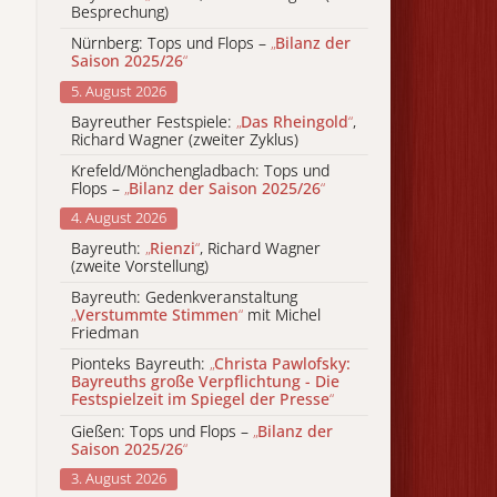
Besprechung)
Nürnberg: Tops und Flops –
„
Bilanz der
Saison 2025/26
“
5. August 2026
Bayreuther Festspiele:
„
Das Rheingold
“
,
Richard Wagner (zweiter Zyklus)
Krefeld/Mönchengladbach: Tops und
Flops –
„
Bilanz der Saison 2025/26
“
4. August 2026
Bayreuth:
„
Rienzi
“
, Richard Wagner
(zweite Vorstellung)
Bayreuth: Gedenkveranstaltung
„
Verstummte Stimmen
“
mit Michel
Friedman
Pionteks Bayreuth:
„
Christa Pawlofsky:
Bayreuths große Verpflichtung - Die
Festspielzeit im Spiegel der Presse
“
Gießen: Tops und Flops –
„
Bilanz der
Saison 2025/26
“
3. August 2026