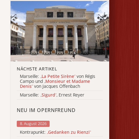
NÄCHSTE ARTIKEL
Marseille:
„
La Petite Sirène
“
von Régis
Campo und
„
Monsieur et Madame
Denis
“
von Jacques Offenbach
Marseille:
„
Sigurd
“
, Ernest Reyer
NEU IM OPERNFREUND
8. August 2026
Kontrapunkt:
„
Gedanken zu Rienzi
“