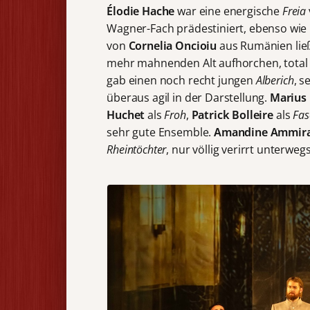
Élodie Hache
war eine energische
Freia
Wagner-Fach prädestiniert, ebenso wi
von
Cornelia Oncioiu
aus Rumänien lie
mehr mahnenden Alt aufhorchen, total w
gab einen noch recht jungen
Alberich
, s
überaus agil in der Darstellung.
Marius 
Huchet
als
Froh
,
Patrick Bolleire
als
Fas
sehr gute Ensemble.
Amandine Ammira
Rheintöchter
, nur völlig verirrt unterwegs