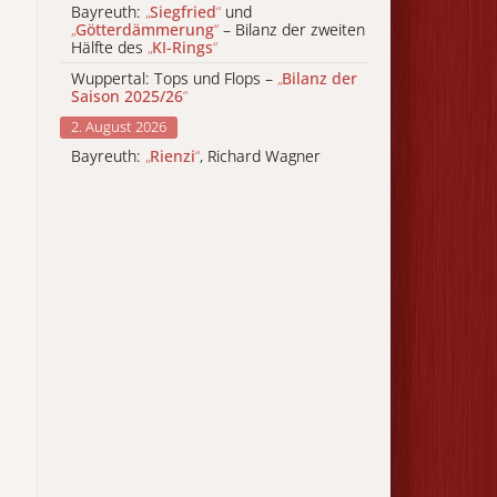
Bayreuth:
„
Siegfried
“
und
„
Götterdämmerung
“
– Bilanz der zweiten
Hälfte des
„
KI-Rings
“
Wuppertal: Tops und Flops –
„
Bilanz der
Saison 2025/26
“
2. August 2026
Bayreuth:
„
Rienzi
“
, Richard Wagner