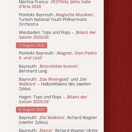
Martina Franca:
„
FESTIVAL della Valle
d’Itria 2026
“
Pionteks Bayreuth
„
Magische Musiken
“
,
Turkish National Youth Philharmonic
Orchestra
Wiesbaden: Tops und Flops –
„
Bilanz der
Saison 2025/26
“
7. August 2026
Pionteks Bayreuth:
„
Wagner, Dom Pedro
II. und Liszt
“
Bayreuth:
„
Brünnhilde brennt
“
,
Bernhard Lang
Bayreuth:
„
Das Rheingold
“
und
„
Die
Walküre
“
– Halbzeitbilanz des zweiten
Zyklus
Hagen: Tops und Flops –
„
Bilanz der
Saison 2025/26
“
6. August 2026
Bayreuth:
„
Die Walküre
“
, Richard Wagner
(zweiter Zyklus)
Bayreuth:
„
Rienzi
“
, Richard Wagner (dritte