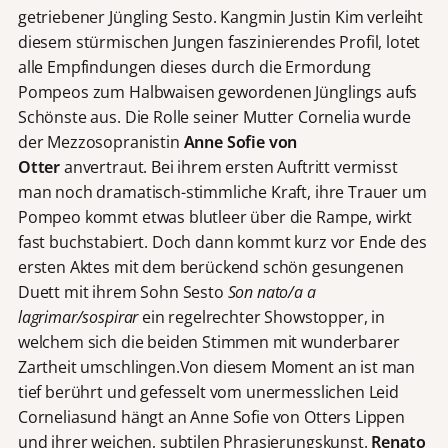
getriebener Jüngling Sesto. Kangmin Justin Kim verleiht
diesem stürmischen Jungen faszinierendes Profil, lotet
alle Empfindungen dieses durch die Ermordung
Pompeos zum Halbwaisen gewordenen Jünglings aufs
Schönste aus. Die Rolle seiner Mutter Cornelia wurde
der Mezzosopranistin
Anne Sofie von
Otter
anvertraut. Bei ihrem ersten Auftritt vermisst
man noch dramatisch-stimmliche Kraft, ihre Trauer um
Pompeo kommt etwas blutleer über die Rampe, wirkt
fast buchstabiert. Doch dann kommt kurz vor Ende des
ersten Aktes mit dem berückend schön gesungenen
Duett mit ihrem Sohn Sesto
Son nato/a a
lagrimar/sospirar
ein regelrechter Showstopper, in
welchem sich die beiden Stimmen mit wunderbarer
Zartheit umschlingen.Von diesem Moment an ist man
tief berührt und gefesselt vom unermesslichen Leid
Corneliasund hängt an Anne Sofie von Otters Lippen
und ihrer weichen, subtilen Phrasierungskunst.
Renato