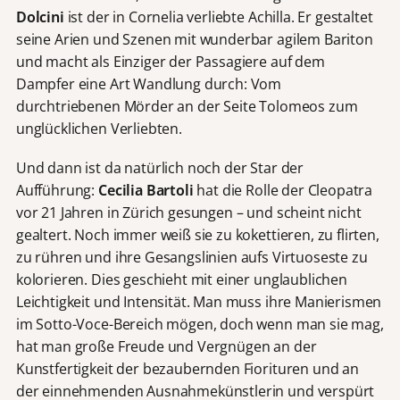
Dolcini
ist der in Cornelia verliebte Achilla. Er gestaltet
seine Arien und Szenen mit wunderbar agilem Bariton
und macht als Einziger der Passagiere auf dem
Dampfer eine Art Wandlung durch: Vom
durchtriebenen Mörder an der Seite Tolomeos zum
unglücklichen Verliebten.
Und dann ist da natürlich noch der Star der
Aufführung:
Cecilia Bartoli
hat die Rolle der Cleopatra
vor 21 Jahren in Zürich gesungen – und scheint nicht
gealtert. Noch immer weiß sie zu kokettieren, zu flirten,
zu rühren und ihre Gesangslinien aufs Virtuoseste zu
kolorieren. Dies geschieht mit einer unglaublichen
Leichtigkeit und Intensität. Man muss ihre Manierismen
im Sotto-Voce-Bereich mögen, doch wenn man sie mag,
hat man große Freude und Vergnügen an der
Kunstfertigkeit der bezaubernden Fiorituren und an
der einnehmenden Ausnahmekünstlerin und verspürt