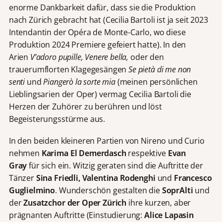
enorme Dankbarkeit dafür, dass sie die Produktion
nach Zürich gebracht hat (Cecilia Bartoli ist ja seit 2023
Intendantin der Opéra de Monte-Carlo, wo diese
Produktion 2024 Premiere gefeiert hatte). In den
Arien
V’adoro pupille, Venere bella,
oder den
trauerumflorten Klagegesängen
Se pietà di me non
senti
und
Piangerò la sorte mia
(meinen persönlichen
Lieblingsarien der Oper) vermag Cecilia Bartoli die
Herzen der Zuhörer zu berühren und löst
Begeisterungsstürme aus.
In den beiden kleineren Partien von Nireno und Curio
nehmen
Karima El Demerdasch
respektive
Evan
Gray
für sich ein. Witzig geraten sind die Auftritte der
Tänzer
Sina Friedli, Valentina Rodenghi
und
Francesco
Guglielmino
. Wunderschön gestalten die
SoprAlti
und
der
Zusatzchor der Oper Zürich
ihre kurzen, aber
prägnanten Auftritte (Einstudierung:
Alice Lapasin