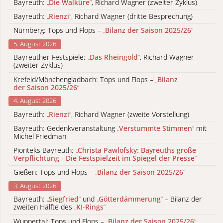
Bayreuth:
„
Die Walküre
“
, Richard Wagner (zweiter Zyklus)
Bayreuth:
„
Rienzi
“
, Richard Wagner (dritte Besprechung)
Nürnberg: Tops und Flops –
„
Bilanz der Saison 2025/26
“
5. August 2026
Bayreuther Festspiele:
„
Das Rheingold
“
, Richard Wagner
(zweiter Zyklus)
Krefeld/Mönchengladbach: Tops und Flops –
„
Bilanz
der Saison 2025/26
“
4. August 2026
Bayreuth:
„
Rienzi
“
, Richard Wagner (zweite Vorstellung)
Bayreuth: Gedenkveranstaltung
„
Verstummte Stimmen
“
mit
Michel Friedman
Pionteks Bayreuth:
„
Christa Pawlofsky: Bayreuths große
Verpflichtung - Die Festspielzeit im Spiegel der Presse
“
Gießen: Tops und Flops –
„
Bilanz der Saison 2025/26
“
3. August 2026
Bayreuth:
„
Siegfried
“
und
„
Götterdämmerung
“
– Bilanz der
zweiten Hälfte des
„
KI-Rings
“
Wuppertal: Tops und Flops –
„
Bilanz der Saison 2025/26
“