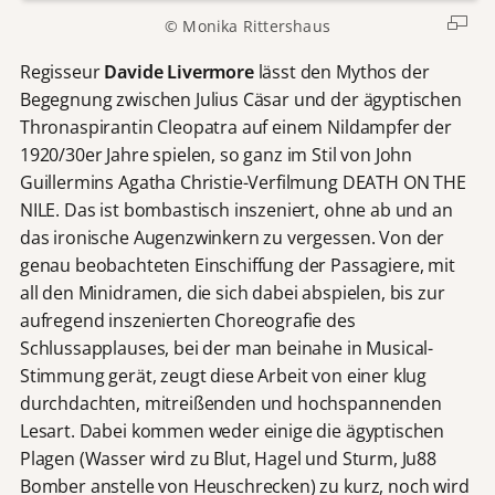
© Monika Rittershaus
Regisseur
Davide Livermore
lässt den Mythos der
Begegnung zwischen Julius Cäsar und der ägyptischen
Thronaspirantin Cleopatra auf einem Nildampfer der
1920/30er Jahre spielen, so ganz im Stil von John
Guillermins Agatha Christie-Verfilmung DEATH ON THE
NILE. Das ist bombastisch inszeniert, ohne ab und an
das ironische Augenzwinkern zu vergessen. Von der
genau beobachteten Einschiffung der Passagiere, mit
all den Minidramen, die sich dabei abspielen, bis zur
aufregend inszenierten Choreografie des
Schlussapplauses, bei der man beinahe in Musical-
Stimmung gerät, zeugt diese Arbeit von einer klug
durchdachten, mitreißenden und hochspannenden
Lesart. Dabei kommen weder einige die ägyptischen
Plagen (Wasser wird zu Blut, Hagel und Sturm, Ju88
Bomber anstelle von Heuschrecken) zu kurz, noch wird