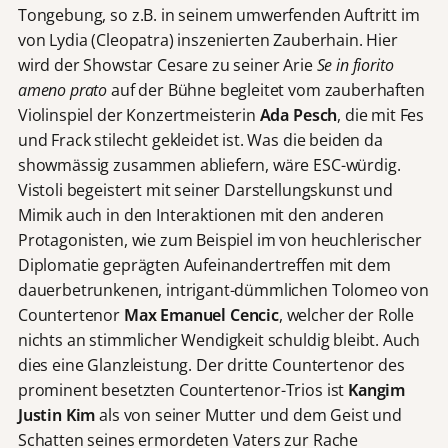
Tongebung, so z.B. in seinem umwerfenden Auftritt im
von Lydia (Cleopatra) inszenierten Zauberhain. Hier
wird der Showstar Cesare zu seiner Arie
Se in fiorito
ameno prato
auf der Bühne begleitet vom zauberhaften
Violinspiel der Konzertmeisterin
Ada Pesch
, die mit Fes
und Frack stilecht gekleidet ist. Was die beiden da
showmässig zusammen abliefern, wäre ESC-würdig.
Vistoli begeistert mit seiner Darstellungskunst und
Mimik auch in den Interaktionen mit den anderen
Protagonisten, wie zum Beispiel im von heuchlerischer
Diplomatie geprägten Aufeinandertreffen mit dem
dauerbetrunkenen, intrigant-dümmlichen Tolomeo von
Countertenor
Max Emanuel Cencic
, welcher der Rolle
nichts an stimmlicher Wendigkeit schuldig bleibt. Auch
dies eine Glanzleistung. Der dritte Countertenor des
prominent besetzten Countertenor-Trios ist
Kangim
Justin Kim
als von seiner Mutter und dem Geist und
Schatten seines ermordeten Vaters zur Rache