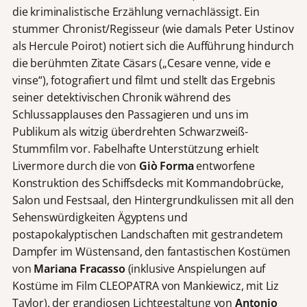
die kriminalistische Erzählung vernachlässigt. Ein
stummer Chronist/Regisseur (wie damals Peter Ustinov
als Hercule Poirot) notiert sich die Aufführung hindurch
die berühmten Zitate Cäsars („Cesare venne, vide e
vinse“), fotografiert und filmt und stellt das Ergebnis
seiner detektivischen Chronik während des
Schlussapplauses den Passagieren und uns im
Publikum als witzig überdrehten Schwarzweiß-
Stummfilm vor. Fabelhafte Unterstützung erhielt
Livermore durch die von
Giò Forma
entworfene
Konstruktion des Schiffsdecks mit Kommandobrücke,
Salon und Festsaal, den Hintergrundkulissen mit all den
Sehenswürdigkeiten Ägyptens und
postapokalyptischen Landschaften mit gestrandetem
Dampfer im Wüstensand, den fantastischen Kostümen
von
Mariana Fracasso
(inklusive Anspielungen auf
Kostüme im Film CLEOPATRA von Mankiewicz, mit Liz
Taylor), der grandiosen Lichtgestaltung von
Antonio