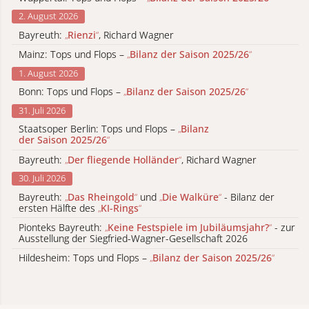
2. August 2026
Bayreuth:
„
Rienzi
“
, Richard Wagner
Mainz: Tops und Flops –
„
Bilanz der Saison 2025/26
“
1. August 2026
Bonn: Tops und Flops –
„
Bilanz der Saison 2025/26
“
31. Juli 2026
Staatsoper Berlin: Tops und Flops –
„
Bilanz
der Saison 2025/26
“
Bayreuth:
„
Der fliegende Holländer
“
, Richard Wagner
30. Juli 2026
Bayreuth:
„
Das Rheingold
“
und
„
Die Walküre
“
- Bilanz der
ersten Hälfte des
„
KI-Rings
“
Pionteks Bayreuth:
„
Keine Festspiele im Jubiläumsjahr?
“
- zur
Ausstellung der Siegfried-Wagner-Gesellschaft 2026
Hildesheim: Tops und Flops –
„
Bilanz der Saison 2025/26
“