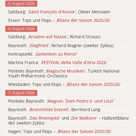
9. August 2026
Salzburg:
„
Saint François d’Assise
“
, Olivier Messiaen
Essen: Tops und Flops –
„
Bilanz der Saison 2025/26
“
8. August 2026
Salzburg:
„
Ariadne auf Naxos
“
, Richard Strauss
Bayreuth:
„
Siegfried
“
, Richard Wagner (zweiter Zyklus)
Kontrapunkt:
„
Gedanken zu Rienzi
“
Martina Franca:
„
FESTIVAL della Valle d’Itria 2026
“
Pionteks Bayreuth
„
Magische Musiken
“
, Turkish National
Youth Philharmonic Orchestra
Wiesbaden: Tops und Flops –
„
Bilanz der Saison 2025/26
“
7. August 2026
Pionteks Bayreuth:
„
Wagner, Dom Pedro II. und Liszt
“
Bayreuth:
„
Brünnhilde brennt
“
, Bernhard Lang
Bayreuth:
„
Das Rheingold
“
und
„
Die Walküre
“
– Halbzeitbilanz
des zweiten Zyklus
Hagen: Tops und Flops –
„
Bilanz der Saison 2025/26
“