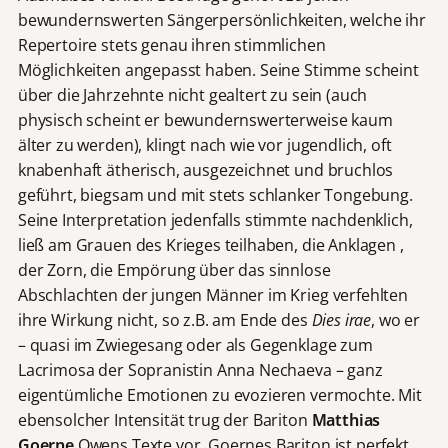
bewundernswerten Sängerpersönlichkeiten, welche ihr
Repertoire stets genau ihren stimmlichen
Möglichkeiten angepasst haben. Seine Stimme scheint
über die Jahrzehnte nicht gealtert zu sein (auch
physisch scheint er bewundernswerterweise kaum
älter zu werden), klingt nach wie vor jugendlich, oft
knabenhaft ätherisch, ausgezeichnet und bruchlos
geführt, biegsam und mit stets schlanker Tongebung.
Seine Interpretation jedenfalls stimmte nachdenklich,
ließ am Grauen des Krieges teilhaben, die Anklagen ,
der Zorn, die Empörung über das sinnlose
Abschlachten der jungen Männer im Krieg verfehlten
ihre Wirkung nicht, so z.B. am Ende des
Dies irae
, wo er
– quasi im Zwiegesang oder als Gegenklage zum
Lacrimosa der Sopranistin Anna Nechaeva – ganz
eigentümliche Emotionen zu evozieren vermochte. Mit
ebensolcher Intensität trug der Bariton
Matthias
Goerne
Owens Texte vor. Goernes Bariton ist perfekt