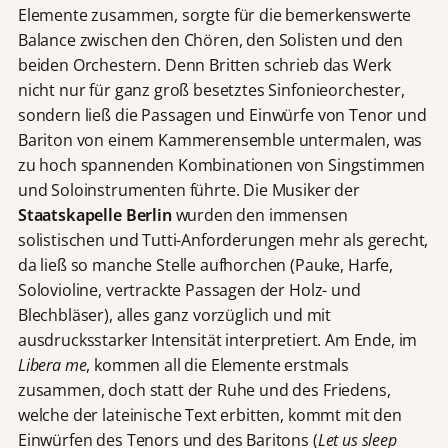
Elemente zusammen, sorgte für die bemerkenswerte
Balance zwischen den Chören, den Solisten und den
beiden Orchestern. Denn Britten schrieb das Werk
nicht nur für ganz groß besetztes Sinfonieorchester,
sondern ließ die Passagen und Einwürfe von Tenor und
Bariton von einem Kammerensemble untermalen, was
zu hoch spannenden Kombinationen von Singstimmen
und Soloinstrumenten führte. Die Musiker der
Staatskapelle Berlin
wurden den immensen
solistischen und Tutti-Anforderungen mehr als gerecht,
da ließ so manche Stelle aufhorchen (Pauke, Harfe,
Solovioline, vertrackte Passagen der Holz- und
Blechbläser), alles ganz vorzüglich und mit
ausdrucksstarker Intensität interpretiert. Am Ende, im
Libera me
, kommen all die Elemente erstmals
zusammen, doch statt der Ruhe und des Friedens,
welche der lateinische Text erbitten, kommt mit den
Einwürfen des Tenors und des Baritons (
Let us sleep