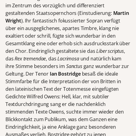
im Zentrum des vorzüglich und differenziert
gestaltenden Staatsopernchors (Einstudierung:
Martin
Wright
). Ihr fantastisch fokussierter Sopran verfügt
über ein ausgeglichenes, apartes Timbre, klang nie
exaltiert oder schrill, fügte sich wunderbar in den
Gesamtklang eine oder erhob sich ausdrucksstark über
den Chor. Eindringlich gestaltete sie das
Liber scriptus
,
das
Rex tremendae
, das
Lacrimosa
und natürlich kam
ihre Stimme besonders im
Sanctus
ganz wunderbar zur
Geltung. Der Tenor
Ian Bostridge
besaß die ideale
Stimmfarbe für die Interpretation der von Britten in
den lateinischen Text der Totenmesse eingefügten
Gedichte Wilfred Owens: Hell, klar, mit subtiler
Textdurchdringung sang er die nachdenklich
stimmenden Texte Owens, suchte immer wieder den
Blickkontakt zum Publikum, was dem Ganzen eine
Eindringlichkeit, ja eine Anklage ganz besonderen
Ausmaßes verlieh. Bostridge gehört zu jenen