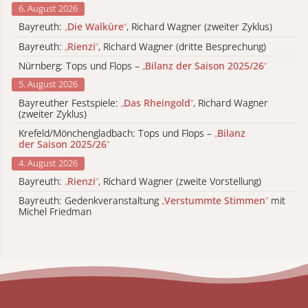
6. August 2026
Bayreuth:
„
Die Walküre
“
, Richard Wagner (zweiter Zyklus)
Bayreuth:
„
Rienzi
“
, Richard Wagner (dritte Besprechung)
Nürnberg: Tops und Flops –
„
Bilanz der Saison 2025/26
“
5. August 2026
Bayreuther Festspiele:
„
Das Rheingold
“
, Richard Wagner
(zweiter Zyklus)
Krefeld/Mönchengladbach: Tops und Flops –
„
Bilanz
der Saison 2025/26
“
4. August 2026
Bayreuth:
„
Rienzi
“
, Richard Wagner (zweite Vorstellung)
Bayreuth: Gedenkveranstaltung
„
Verstummte Stimmen
“
mit
Michel Friedman