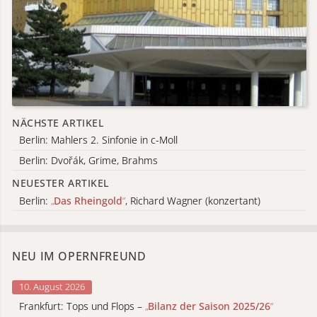
NÄCHSTE ARTIKEL
Berlin: Mahlers 2. Sinfonie in c-Moll
Berlin: Dvořák, Grime, Brahms
NEUESTER ARTIKEL
Berlin:
„
Das Rheingold
“
, Richard Wagner (konzertant)
NEU IM OPERNFREUND
10. August 2026
Frankfurt: Tops und Flops –
„
Bilanz der Saison 2025/26
“