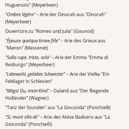
Huguenots" (Meyerbeer)
"Ombre légère"
– Arie der Dinorah aus "Dinorah"
(Meyerbeer)
Ouvertüre zu "Romeo und Julia" (Gounod)
"Épouse quelque brave fille"
– Arie des Grieux aus
"Manon" (Massenet)
"Sulla rupe, triste, sola
" – Arie der Emma "Emma di
Resburgo" (Meyerbeer)
"Lebewohl, geliebte Schwester"
– Arie der Vielka "Ein
Feldlager in Schlesien"
"Mögst Du, mein Kind"
– Daland aus "Der fliegende
Holländer" (Wagner)
"Tanz der Stunden" aus "La Gioconda" (Ponchielli)
"Sì, morir ella dè"
– Arie des Alvise Badoero aus "La
Gioconda" (Ponchielli)