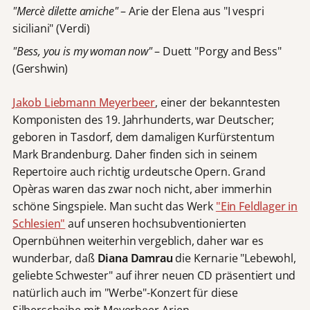
"Mercè dilette amiche"
– Arie der Elena aus "I vespri
siciliani" (Verdi)
"Bess, you is my woman now"
– Duett "Porgy and Bess"
(Gershwin)
Jakob Liebmann Meyerbeer
, einer der bekanntesten
Komponisten des 19. Jahrhunderts, war Deutscher;
geboren in Tasdorf, dem damaligen Kurfürstentum
Mark Brandenburg. Daher finden sich in seinem
Repertoire auch richtig urdeutsche Opern. Grand
Opèras waren das zwar noch nicht, aber immerhin
schöne Singspiele. Man sucht das Werk
"Ein Feldlager in
Schlesien"
auf unseren hochsubventionierten
Opernbühnen weiterhin vergeblich, daher war es
wunderbar, daß
Diana Damrau
die Kernarie "Lebewohl,
geliebte Schwester" auf ihrer neuen CD präsentiert und
natürlich auch im "Werbe"-Konzert für diese