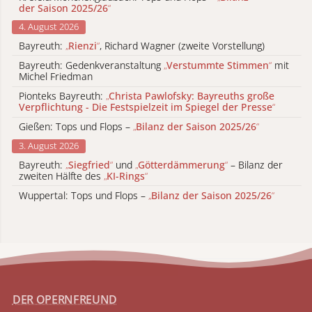
der Saison 2025/26
“
4. August 2026
Bayreuth:
„
Rienzi
“
, Richard Wagner (zweite Vorstellung)
Bayreuth: Gedenkveranstaltung
„
Verstummte Stimmen
“
mit
Michel Friedman
Pionteks Bayreuth:
„
Christa Pawlofsky: Bayreuths große
Verpflichtung - Die Festspielzeit im Spiegel der Presse
“
Gießen: Tops und Flops –
„
Bilanz der Saison 2025/26
“
3. August 2026
Bayreuth:
„
Siegfried
“
und
„
Götterdämmerung
“
– Bilanz der
zweiten Hälfte des
„
KI-Rings
“
Wuppertal: Tops und Flops –
„
Bilanz der Saison 2025/26
“
DER OPERNFREUND