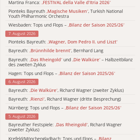
Martina Franca:
„
FESTIVAL della Valle d’Itria 2026
“
Pionteks Bayreuth
„
Magische Musiken
“
, Turkish National
Youth Philharmonic Orchestra
Wiesbaden: Tops und Flops –
„
Bilanz der Saison 2025/26
“
7. August 2026
Pionteks Bayreuth:
„
Wagner, Dom Pedro II. und Liszt
“
Bayreuth:
„
Brünnhilde brennt
“
, Bernhard Lang
Bayreuth:
„
Das Rheingold
“
und
„
Die Walküre
“
– Halbzeitbilanz
des zweiten Zyklus
Hagen: Tops und Flops –
„
Bilanz der Saison 2025/26
“
6. August 2026
Bayreuth:
„
Die Walküre
“
, Richard Wagner (zweiter Zyklus)
Bayreuth:
„
Rienzi
“
, Richard Wagner (dritte Besprechung)
Nürnberg: Tops und Flops –
„
Bilanz der Saison 2025/26
“
5. August 2026
Bayreuther Festspiele:
„
Das Rheingold
“
, Richard Wagner
(zweiter Zyklus)
Krefeld/Mönchengladbach: Tops und Flops –
„
Bilanz