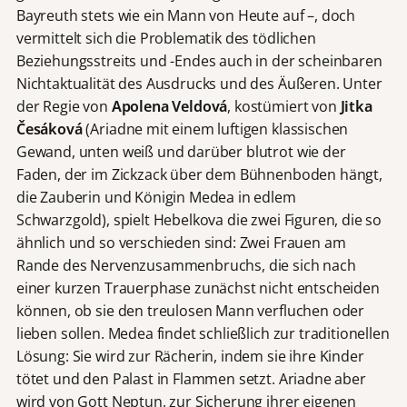
Bayreuth stets wie ein Mann von Heute auf –, doch
vermittelt sich die Problematik des tödlichen
Beziehungsstreits und -Endes auch in der scheinbaren
Nichtaktualität des Ausdrucks und des Äußeren. Unter
der Regie von
Apolena Veldová
, kostümiert von
Jitka
Česáková
(Ariadne mit einem luftigen klassischen
Gewand, unten weiß und darüber blutrot wie der
Faden, der im Zickzack über dem Bühnenboden hängt,
die Zauberin und Königin Medea in edlem
Schwarzgold), spielt Hebelkova die zwei Figuren, die so
ähnlich und so verschieden sind: Zwei Frauen am
Rande des Nervenzusammenbruchs, die sich nach
einer kurzen Trauerphase zunächst nicht entscheiden
können, ob sie den treulosen Mann verfluchen oder
lieben sollen. Medea findet schließlich zur traditionellen
Lösung: Sie wird zur Rächerin, indem sie ihre Kinder
tötet und den Palast in Flammen setzt. Ariadne aber
wird von Gott Neptun, zur Sicherung ihrer eigenen