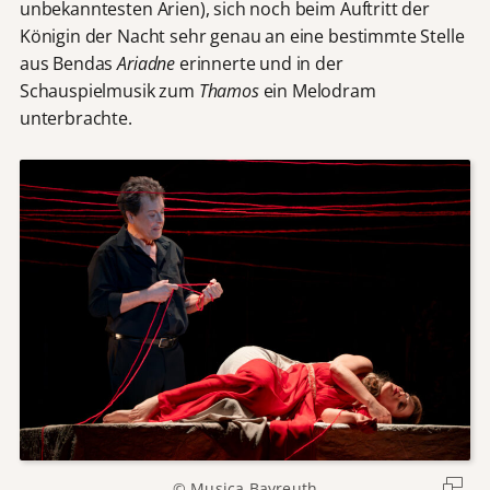
unbekanntesten Arien), sich noch beim Auftritt der
Königin der Nacht sehr genau an eine bestimmte Stelle
aus Bendas
Ariadne
erinnerte und in der
Schauspielmusik zum
Thamos
ein Melodram
unterbrachte.
© Musica Bayreuth