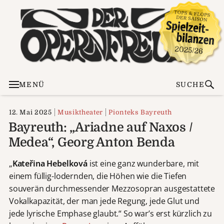
MENÜ
SUCHE
12. Mai 2025
Musiktheater
Pionteks Bayreuth
Bayreuth: „Ariadne auf Naxos /
Medea“, Georg Anton Benda
„
Kateřina Hebelková
ist eine ganz wunderbare, mit
einem füllig-lodernden, die Höhen wie die Tiefen
souverän durchmessender Mezzosopran ausgestattete
Vokalkapazität, der man jede Regung, jede Glut und
jede lyrische Emphase glaubt.“ So war’s erst kürzlich zu