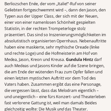
Berliozschen Enée, der vom „Italie!“-Ruf von seiner
Geliebten fortgeschwemmt wird –, dann den Jason, den
Typen aus der Upper Class, der sich mit der Neuen,
einer von einer namenlosen Schönheit gespielten
Statistin, in der rechten Trompeterloge stolz
präsentiert. Das sind so Inszenierungsmöglichkeiten im
absolutistisch organisierten Opernhaus. Nebenauftritte
haben eine maskierte, sehr mythische Oreade (linke
und rechte Loge) und die Hofmeisterin am Hof von
Medea, Jason, Kreon und Kreusa.
Gundula Hintz
darf
auch Medeas und Jasons Kinder auf die Szene bringen,
die am Ende der wütenden Frau zum Opfer fallen und
einen letzten mystischen Auftritt vor dem Tod des
Vaters haben. Zusammen ergibt das eine Personage,
die vergessen lässt, dass das Melodram eigentlich –
und uneigentlich – eine fürs Konzert- und Theaterleben
fast verlorene Gattung ist, weil man damals Beides
gleichzeitig wollte: Die Musik
und
das Theater.