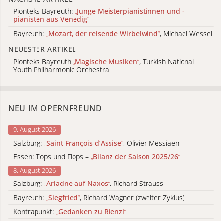
Pionteks Bayreuth:
„
Junge Meisterpianistinnen und -
pianisten aus Venedig
“
Bayreuth:
„
Mozart, der reisende Wirbelwind
“
, Michael Wessel
NEUESTER ARTIKEL
Pionteks Bayreuth
„
Magische Musiken
“
, Turkish National
Youth Philharmonic Orchestra
NEU IM OPERNFREUND
9. August 2026
Salzburg:
„
Saint François d’Assise
“
, Olivier Messiaen
Essen: Tops und Flops –
„
Bilanz der Saison 2025/26
“
8. August 2026
Salzburg:
„
Ariadne auf Naxos
“
, Richard Strauss
Bayreuth:
„
Siegfried
“
, Richard Wagner (zweiter Zyklus)
Kontrapunkt:
„
Gedanken zu Rienzi
“