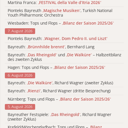
Martina Franca:
„
FESTIVAL della Valle d’Itria 2026
“
Pionteks Bayreuth
„
Magische Musiken
“
, Turkish National
Youth Philharmonic Orchestra
Wiesbaden: Tops und Flops –
„
Bilanz der Saison 2025/26
“
7. August 2026
Pionteks Bayreuth:
„
Wagner, Dom Pedro II. und Liszt
“
Bayreuth:
„
Brünnhilde brennt
“
, Bernhard Lang
Bayreuth:
„
Das Rheingold
“
und
„
Die Walküre
“
– Halbzeitbilanz
des zweiten Zyklus
Hagen: Tops und Flops –
„
Bilanz der Saison 2025/26
“
6. August 2026
Bayreuth:
„
Die Walküre
“
, Richard Wagner (zweiter Zyklus)
Bayreuth:
„
Rienzi
“
, Richard Wagner (dritte Besprechung)
Nürnberg: Tops und Flops –
„
Bilanz der Saison 2025/26
“
5. August 2026
Bayreuther Festspiele:
„
Das Rheingold
“
, Richard Wagner
(zweiter Zyklus)
Krefeld/Mönchengladbach: Tops und Flops –
„
Bilanz