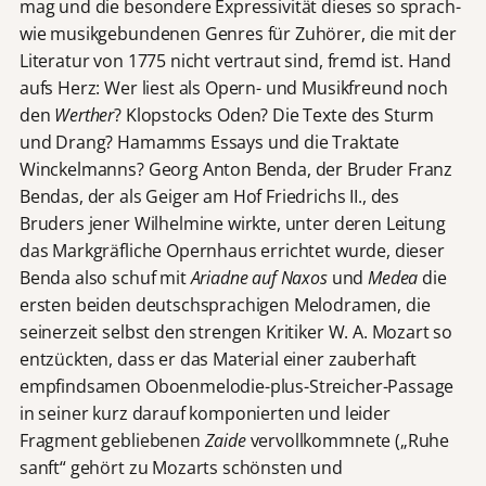
mag und die besondere Expressivität dieses so sprach-
wie musikgebundenen Genres für Zuhörer, die mit der
Literatur von 1775 nicht vertraut sind, fremd ist. Hand
aufs Herz: Wer liest als Opern- und Musikfreund noch
den
Werther
? Klopstocks Oden? Die Texte des Sturm
und Drang? Hamamms Essays und die Traktate
Winckelmanns? Georg Anton Benda, der Bruder Franz
Bendas, der als Geiger am Hof Friedrichs II., des
Bruders jener Wilhelmine wirkte, unter deren Leitung
das Markgräfliche Opernhaus errichtet wurde, dieser
Benda also schuf mit
Ariadne auf Naxos
und
Medea
die
ersten beiden deutschsprachigen Melodramen, die
seinerzeit selbst den strengen Kritiker W. A. Mozart so
entzückten, dass er das Material einer zauberhaft
empfindsamen Oboenmelodie-plus-Streicher-Passage
in seiner kurz darauf komponierten und leider
Fragment gebliebenen
Zaide
vervollkommnete („Ruhe
sanft“ gehört zu Mozarts schönsten und