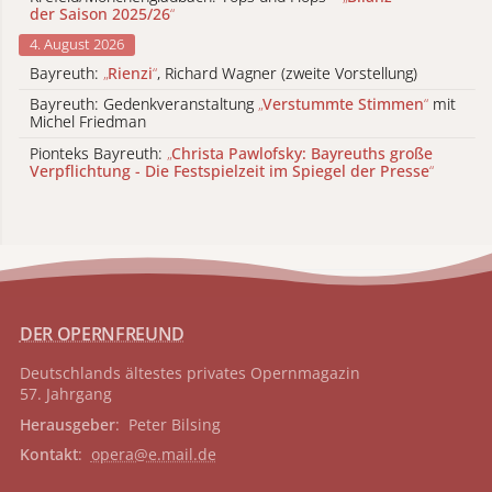
der Saison 2025/26
“
4. August 2026
Bayreuth:
„
Rienzi
“
, Richard Wagner (zweite Vorstellung)
Bayreuth: Gedenkveranstaltung
„
Verstummte Stimmen
“
mit
Michel Friedman
Pionteks Bayreuth:
„
Christa Pawlofsky: Bayreuths große
Verpflichtung - Die Festspielzeit im Spiegel der Presse
“
DER OPERNFREUND
Deutschlands ältestes privates
Opernmagazin
57. Jahrgang
Herausgeber
: Peter Bilsing
Kontakt
:
opera@e.mail.de