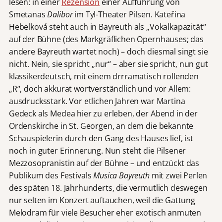
lesen: in einer
Rezension
einer Aufführung von
Smetanas
Dalibor
im Tyl-Theater Pilsen. Kateřina
Hebelková steht auch in Bayreuth als „Vokalkapazität“
auf der Bühne (des Markgräflichen Opernhauses; das
andere Bayreuth wartet noch) – doch diesmal singt sie
nicht. Nein, sie spricht „nur“ – aber sie spricht, nun gut
klassikerdeutsch, mit einem drrramatisch rollenden
„R“, doch akkurat wortverständlich und vor Allem:
ausdrucksstark. Vor etlichen Jahren war Martina
Gedeck als Medea hier zu erleben, der Abend in der
Ordenskirche in St. Georgen, an dem die bekannte
Schauspielerin durch den Gang des Hauses lief, ist
noch in guter Erinnerung. Nun steht die Pilsener
Mezzosopranistin auf der Bühne – und entzückt das
Publikum des Festivals
Musica Bayreuth
mit zwei Perlen
des späten 18. Jahrhunderts, die vermutlich deswegen
nur selten im Konzert auftauchen, weil die Gattung
Melodram für viele Besucher eher exotisch anmuten