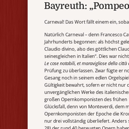
Bayreuth: „Pompeo 
Carneval! Das Wort fällt einem ein, soba
Natürlich Carneval – denn Francesco Cav
Jahrhunderts begonnen: als höchst gel
Claudio divino, also des göttlichen Clau
seinesgleichen in Italien“. Dies war nich
Le cose notabili, et maravigliose della città
Prüfung zu überlassen. Zwar fügte er n
Gesang noch in seinem edlen Orgelspiel
Gültigkeit bewahrt, sofern er nicht nur
unvergänglichen Werke des italienischen
großen Opernkomponisten des frühen 17.
Glücksfall, denn von Monteverdi, dem
Opernkomponisten der Epoche die Krone
nur drei vollständig überliefert. Anders 
28) der rund 40 bezeugten Opern haben s