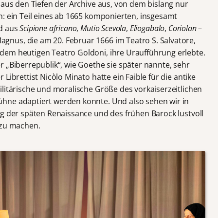
k aus den Tiefen der Archive aus, von dem bislang nur
n: ein Teil eines ab 1665 komponierten, insgesamt
nd aus
Scipione africano
,
Mutio Scevola
,
Eliogabalo
,
Coriolan
–
nus, die am 20. Februar 1666 im Teatro S. Salvatore,
dem heutigen Teatro Goldoni, ihre Uraufführung erlebte.
 „Biberrepublik“, wie Goethe sie später nannte, sehr
Librettist Nicòlo Minato hatte ein Faible für die antike
ilitärische und moralische Größe des vorkaiserzeitlichen
hne adaptiert werden konnte. Und also sehen wir in
ig der späten Renaissance und des frühen Barock lustvoll
 zu machen.