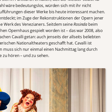
Zahl wäre bedeutungslos, würden sich mit ihr nicht
 Aufführungen dieser Werke bis heute interessant machen.
rentdeckt; im Zuge der Rekonstruktionen der Opern jener
ne Werk des Venezianers. Seitdem seine
Rosinda
beim
hen Opernhaus gespielt worden ist – das war 2008, also
achen Cavalli getan: auch jenseits der allseits beliebten
erischen Nationaltheaters geschafft hat. Cavalli ist
n muss sich nur einmal einen Nachmittag lang durch
e zu hören – und zu sehen.