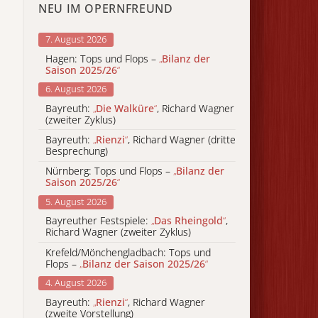
NEU IM OPERNFREUND
7. August 2026
Hagen: Tops und Flops –
„
Bilanz der
Saison 2025/26
“
6. August 2026
Bayreuth:
„
Die Walküre
“
, Richard Wagner
(zweiter Zyklus)
Bayreuth:
„
Rienzi
“
, Richard Wagner (dritte
Besprechung)
Nürnberg: Tops und Flops –
„
Bilanz der
Saison 2025/26
“
5. August 2026
Bayreuther Festspiele:
„
Das Rheingold
“
,
Richard Wagner (zweiter Zyklus)
Krefeld/Mönchengladbach: Tops und
Flops –
„
Bilanz der Saison 2025/26
“
4. August 2026
Bayreuth:
„
Rienzi
“
, Richard Wagner
(zweite Vorstellung)