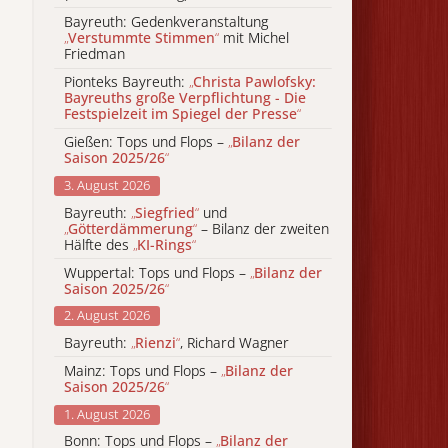
Bayreuth: Gedenkveranstaltung
„
Verstummte Stimmen
“
mit Michel
Friedman
Pionteks Bayreuth:
„
Christa Pawlofsky:
Bayreuths große Verpflichtung - Die
Festspielzeit im Spiegel der Presse
“
Gießen: Tops und Flops –
„
Bilanz der
Saison 2025/26
“
3. August 2026
Bayreuth:
„
Siegfried
“
und
„
Götterdämmerung
“
– Bilanz der zweiten
Hälfte des
„
KI-Rings
“
Wuppertal: Tops und Flops –
„
Bilanz der
Saison 2025/26
“
2. August 2026
Bayreuth:
„
Rienzi
“
, Richard Wagner
Mainz: Tops und Flops –
„
Bilanz der
Saison 2025/26
“
1. August 2026
Bonn: Tops und Flops –
„
Bilanz der