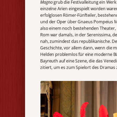
Magno
grub die Festivalleitung ein Wer
einzelne Arien eingespielt worden ware
erfolglosen Römer-Fünfteiler, bestehe
und der Oper über Gnaeus Pompeius Mag
also einem noch bestehenden Theater, 
Rom war damals, in der Serenissima, der
nah, zumindest das republikanische. Der 
Geschichte, vor allem dann, wenn die m
Helden problemlos für eine moderne Bü
Bayreuth auf eine Szene, die das Vened
zitiert, um es zum Spielort des Dramas