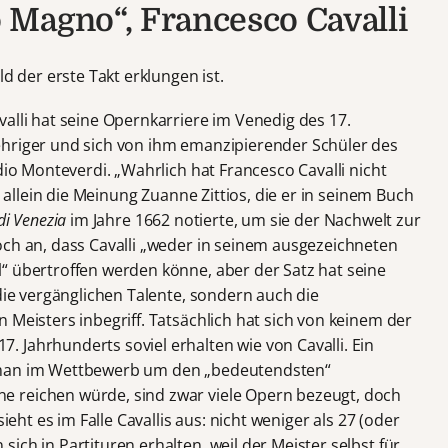
Magno“, Francesco Cavalli
ld der erste Takt erklungen ist.
alli hat seine Opernkarriere im Venedig des 17.
ehriger und sich von ihm emanzipierender Schüler des
dio Monteverdi. „Wahrlich hat Francesco Cavalli nicht
t allein die Meinung Zuanne Zittios, die er in seinem Buch
 di Venezia
im Jahre 1662 notierte, um sie der Nachwelt zur
och an, dass Cavalli „weder in seinem ausgezeichneten
“ übertroffen werden könne, aber der Satz hat seine
 die vergänglichen Talente, sondern auch die
 Meisters inbegriff. Tatsächlich hat sich von keinem der
 Jahrhunderts soviel erhalten wie von Cavalli. Ein
 man im Wettbewerb um den „bedeutendsten“
 reichen würde, sind zwar viele Opern bezeugt, doch
sieht es im Falle Cavallis aus: nicht weniger als 27 (oder
ich in Partituren erhalten, weil der Meister selbst für