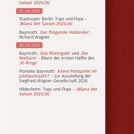
Saison 2025/26
“
31. Juli 2026
Staatsoper Berlin: Tops und Flops –
„
Bilanz der Saison 2025/26
“
Bayreuth:
„
Der fliegende Holländer
“
,
Richard Wagner
30. Juli 2026
Bayreuth:
„
Das Rheingold
“
und
„
Die
Walküre
“
- Bilanz der ersten Hälfte des
„
KI-Rings
“
Pionteks Bayreuth:
„
Keine Festspiele im
Jubiläumsjahr?
“
- zur Ausstellung der
Siegfried-Wagner-Gesellschaft 2026
Hildesheim: Tops und Flops –
„
Bilanz der
Saison 2025/26
“