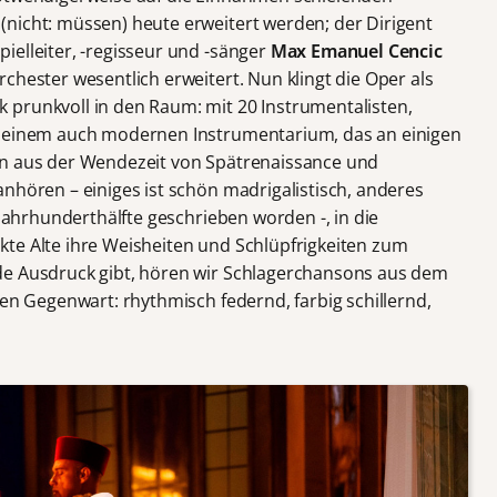
nicht: müssen) heute erweitert werden; der Dirigent
ielleiter, -regisseur und -sänger
Max Emanuel Cencic
chester wesentlich erweitert. Nun klingt die Oper als
 prunkvoll in den Raum: mit 20 Instrumentalisten,
d einem auch modernen Instrumentarium, das an einigen
an aus der Wendezeit von Spätrenaissance und
nhören – einiges ist schön madrigalistisch, anderes
Jahrhunderthälfte geschrieben worden -, in die
te Alte ihre Weisheiten und Schlüpfrigkeiten zum
de Ausdruck gibt, hören wir Schlagerchansons aus dem
ren Gegenwart: rhythmisch federnd, farbig schillernd,