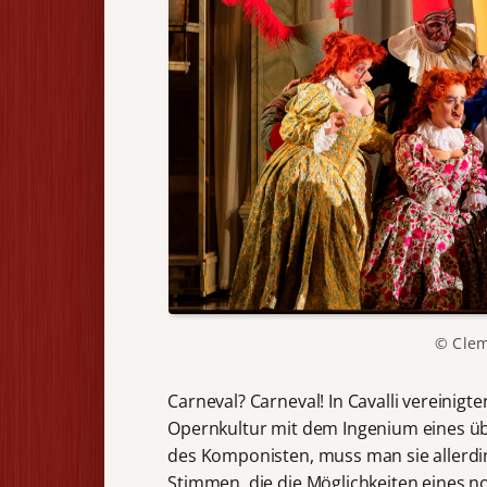
© Cle
Carneval? Carneval! In Cavalli vereinigte
Opernkultur mit dem Ingenium eines übe
des Komponisten, muss man sie allerdin
Stimmen, die die Möglichkeiten eines 