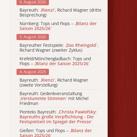
6. August 2026
Bayreuth:
„
Rienzi
“
, Richard Wagner (dritte
Besprechung)
Nürnberg: Tops und Flops –
„
Bilanz der
Saison 2025/26
“
5. August 2026
Bayreuther Festspiele:
„
Das Rheingold
“
,
Richard Wagner (zweiter Zyklus)
Krefeld/Mönchengladbach: Tops und
Flops –
„
Bilanz der Saison 2025/26
“
4. August 2026
Bayreuth:
„
Rienzi
“
, Richard Wagner
(zweite Vorstellung)
Bayreuth: Gedenkveranstaltung
„
Verstummte Stimmen
“
mit Michel
Friedman
Pionteks Bayreuth:
„
Christa Pawlofsky:
Bayreuths große Verpflichtung - Die
Festspielzeit im Spiegel der Presse
“
Gießen: Tops und Flops –
„
Bilanz der
Saison 2025/26
“