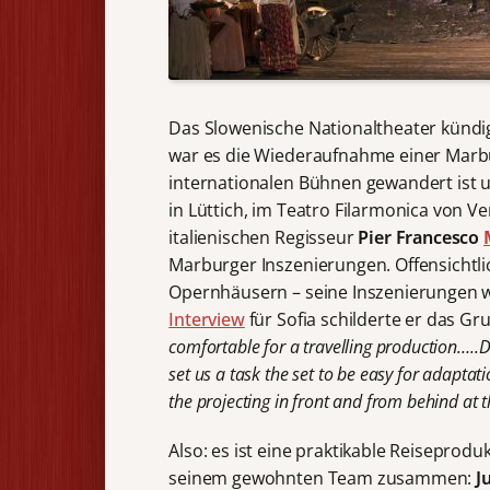
Das Slowenische Nationaltheater kündig
war es die Wiederaufnahme einer Marbur
internationalen Bühnen gewandert ist 
in Lüttich, im Teatro Filarmonica von Ver
italienischen Regisseur
Pier Francesco
Marburger Inszenierungen. Offensichtli
Opernhäusern – seine Inszenierungen w
Interview
für Sofia schilderte er das Gr
comfortable for a travelling production…..
set us a task the set to be easy for adaptat
the projecting in front and from behind at t
Also: es ist eine praktikable Reiseproduk
seinem gewohnten Team zusammen:
J