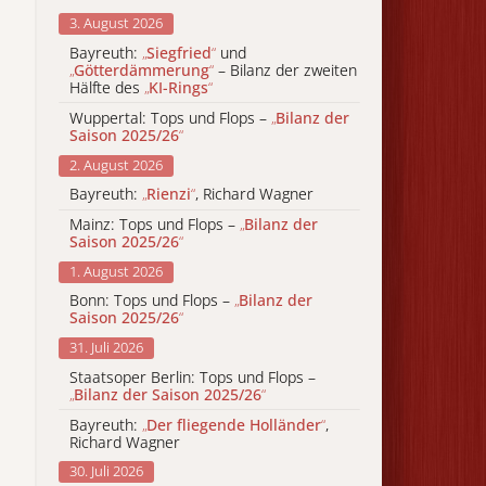
3. August 2026
Bayreuth:
„
Siegfried
“
und
„
Götterdämmerung
“
– Bilanz der zweiten
Hälfte des
„
KI-Rings
“
Wuppertal: Tops und Flops –
„
Bilanz der
Saison 2025/26
“
2. August 2026
Bayreuth:
„
Rienzi
“
, Richard Wagner
Mainz: Tops und Flops –
„
Bilanz der
Saison 2025/26
“
1. August 2026
Bonn: Tops und Flops –
„
Bilanz der
Saison 2025/26
“
31. Juli 2026
Staatsoper Berlin: Tops und Flops –
„
Bilanz der Saison 2025/26
“
Bayreuth:
„
Der fliegende Holländer
“
,
Richard Wagner
30. Juli 2026