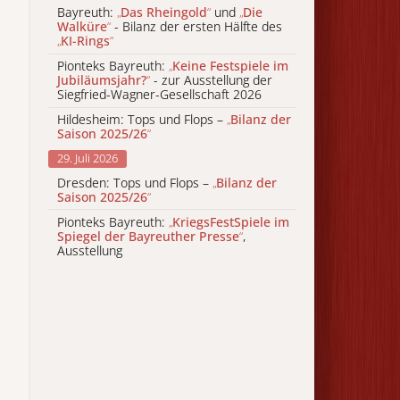
Bayreuth:
„
Das Rheingold
“
und
„
Die
Walküre
“
- Bilanz der ersten Hälfte des
„
KI-Rings
“
Pionteks Bayreuth:
„
Keine Festspiele im
Jubiläumsjahr?
“
- zur Ausstellung der
Siegfried-Wagner-Gesellschaft 2026
Hildesheim: Tops und Flops –
„
Bilanz der
Saison 2025/26
“
29. Juli 2026
Dresden: Tops und Flops –
„
Bilanz der
Saison 2025/26
“
Pionteks Bayreuth:
„
KriegsFestSpiele im
Spiegel der Bayreuther Presse
“
,
Ausstellung