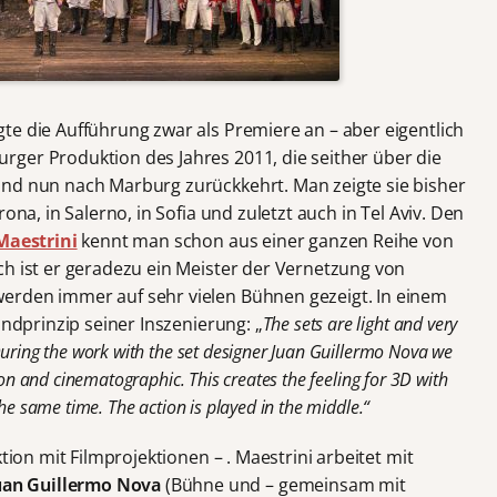
te die Aufführung zwar als Premiere an – aber eigentlich
ger Produktion des Jahres 2011, die seither über die
und nun nach Marburg zurückkehrt. Man zeigte sie bisher
ona, in Salerno, in Sofia und zuletzt auch in Tel Aviv. Den
Maestrini
kennt man schon aus einer ganzen Reihe von
ch ist er geradezu ein Meister der Vernetzung von
erden immer auf sehr vielen Bühnen gezeigt. In einem
undprinzip seiner Inszenierung: „
The sets are light and very
During the work with the set designer Juan Guillermo Nova we
ion and cinematographic. This creates the feeling for 3D with
he same time. The action is played in the middle.“
tion mit Filmprojektionen – . Maestrini arbeitet mit
uan Guillermo Nova
(Bühne und – gemeinsam mit