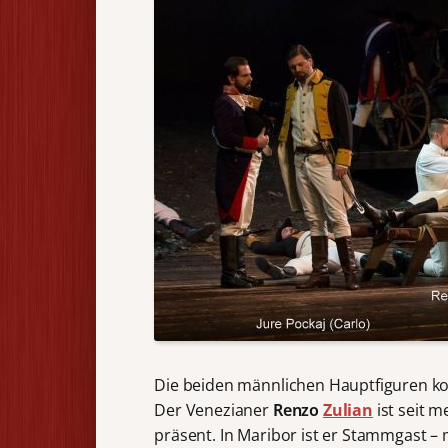
Die beiden männlichen Hauptfiguren k
Der Venezianer
Renzo
Zulian
ist seit 
präsent. In Maribor ist er Stammgast – 