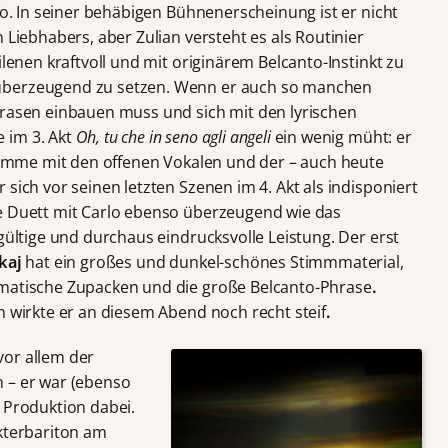
lfo. In seiner behäbigen Bühnenerscheinung ist er nicht
 Liebhabers, aber Zulian versteht es als Routinier
ilenen kraftvoll und mit originärem Belcanto-Instinkt zu
überzeugend zu setzen. Wenn er auch so manchen
hrasen einbauen muss und sich mit den lyrischen
 im 3. Akt
Oh, tu che in seno agli angeli
ein wenig müht: er
Stimme mit den offenen Vokalen und der – auch heute
sich vor seinen letzten Szenen im 4. Akt als indisponiert
te Duett mit Carlo ebenso überzeugend wie das
 gültige und durchaus eindrucksvolle Leistung. Der erst
čkaj
hat ein großes und dunkel-schönes Stimmmaterial,
amatische Zupacken und die große Belcanto-Phrase
.
ch wirkte er an diesem Abend
noch recht steif
.
vor allem der
 – er war (ebenso
 Produktion dabei.
akterbariton am