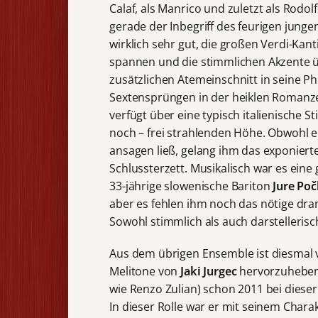
Calaf, als Manrico und zuletzt als Rodo
gerade der Inbegriff des feurigen jungen
wirklich sehr gut, die großen Verdi-Kant
spannen und die stimmlichen Akzente 
zusätzlichen Atemeinschnitt in seine P
Sextensprüngen in der heiklen Romanze
verfügt über eine typisch italienische 
noch – frei strahlenden Höhe. Obwohl er 
ansagen ließ, gelang ihm das exponier
Schlussterzett. Musikalisch war es eine
33-jährige slowenische Bariton
Jure Po
aber es fehlen ihm noch das nötige dr
Sowohl stimmlich als auch darstelleris
Aus dem übrigen Ensemble ist diesmal 
Melitone von
Jaki Jurgec
hervorzuheben
wie Renzo Zulian) schon 2011 bei dieser
In dieser Rolle war er mit seinem Char