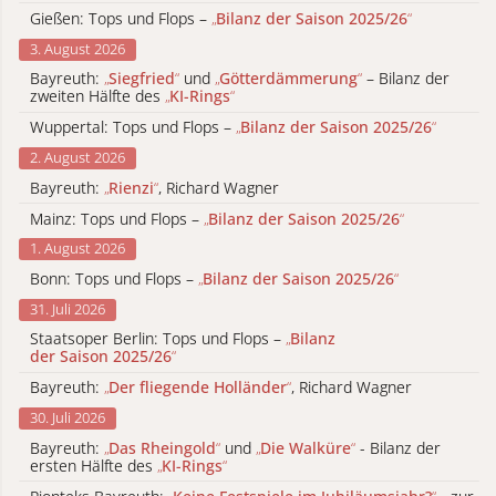
Gießen: Tops und Flops –
„
Bilanz der Saison 2025/26
“
3. August 2026
Bayreuth:
„
Siegfried
“
und
„
Götterdämmerung
“
– Bilanz der
zweiten Hälfte des
„
KI-Rings
“
Wuppertal: Tops und Flops –
„
Bilanz der Saison 2025/26
“
2. August 2026
Bayreuth:
„
Rienzi
“
, Richard Wagner
Mainz: Tops und Flops –
„
Bilanz der Saison 2025/26
“
1. August 2026
Bonn: Tops und Flops –
„
Bilanz der Saison 2025/26
“
31. Juli 2026
Staatsoper Berlin: Tops und Flops –
„
Bilanz
der Saison 2025/26
“
Bayreuth:
„
Der fliegende Holländer
“
, Richard Wagner
30. Juli 2026
Bayreuth:
„
Das Rheingold
“
und
„
Die Walküre
“
- Bilanz der
ersten Hälfte des
„
KI-Rings
“