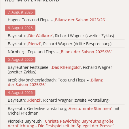
7. August 2026
Hagen: Tops und Flops –
„
Bilanz der Saison 2025/26
“
6. August 2026
Bayreuth:
„
Die Walküre
“
, Richard Wagner (zweiter Zyklus)
Bayreuth:
„
Rienzi
“
, Richard Wagner (dritte Besprechung)
Nürnberg: Tops und Flops –
„
Bilanz der Saison 2025/26
“
5. August 2026
Bayreuther Festspiele:
„
Das Rheingold
“
, Richard Wagner
(zweiter Zyklus)
Krefeld/Mönchengladbach: Tops und Flops –
„
Bilanz
der Saison 2025/26
“
4. August 2026
Bayreuth:
„
Rienzi
“
, Richard Wagner (zweite Vorstellung)
Bayreuth: Gedenkveranstaltung
„
Verstummte Stimmen
“
mit
Michel Friedman
Pionteks Bayreuth:
„
Christa Pawlofsky: Bayreuths große
Verpflichtung - Die Festspielzeit im Spiegel der Presse
“