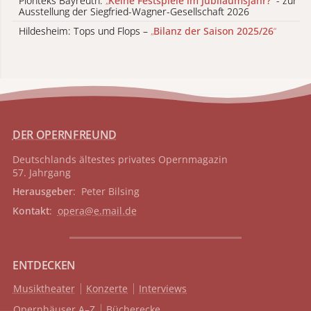
Pionteks Bayreuth:
„
Keine Festspiele im Jubiläumsjahr?
“
- zur
Ausstellung der Siegfried-Wagner-Gesellschaft 2026
Hildesheim: Tops und Flops –
„
Bilanz der Saison 2025/26
“
DER OPERNFREUND
Deutschlands ältestes privates
Opernmagazin
57. Jahrgang
Herausgeber
: Peter Bilsing
Kontakt
:
opera@e.mail.de
ENTDECKEN
Musiktheater
Konzerte
Interviews
Opernhäuser A–Z
Bücherecke