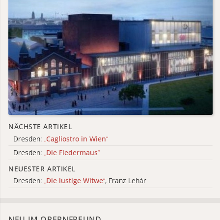
NÄCHSTE ARTIKEL
Dresden:
„
Cagliostro in Wien
“
Dresden:
„
Die Fledermaus
“
NEUESTER ARTIKEL
Dresden:
„
Die lustige Witwe
“
, Franz Lehár
NEU IM OPERNFREUND