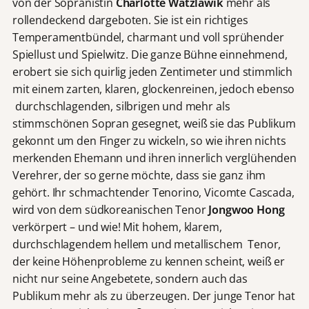
von der Sopranistin
Charlotte Watzlawik
mehr als
rollendeckend dargeboten. Sie ist ein richtiges
Temperamentbündel, charmant und voll sprühender
Spiellust und Spielwitz. Die ganze Bühne einnehmend,
erobert sie sich quirlig jeden Zentimeter und stimmlich
mit einem zarten, klaren, glockenreinen, jedoch ebenso
durchschlagenden, silbrigen und mehr als
stimmschönen Sopran gesegnet, weiß sie das Publikum
gekonnt um den Finger zu wickeln, so wie ihren nichts
merkenden Ehemann und ihren innerlich verglühenden
Verehrer, der so gerne möchte, dass sie ganz ihm
gehört. Ihr schmachtender Tenorino, Vicomte Cascada,
wird von dem südkoreanischen Tenor
Jongwoo Hong
verkörpert – und wie! Mit hohem, klarem,
durchschlagendem hellem und metallischem Tenor,
der keine Höhenprobleme zu kennen scheint, weiß er
nicht nur seine Angebetete, sondern auch das
Publikum mehr als zu überzeugen. Der junge Tenor hat