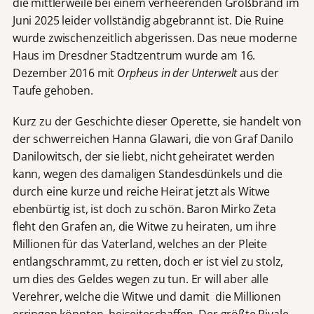
die mittlerweile bei einem verheerenden Großbrand im
Juni 2025 leider vollständig abgebrannt ist. Die Ruine
wurde zwischenzeitlich abgerissen. Das neue moderne
Haus im Dresdner Stadtzentrum wurde am 16.
Dezember 2016 mit
Orpheus in der Unterwelt
aus der
Taufe gehoben.
Kurz zu der Geschichte dieser Operette, sie handelt von
der schwerreichen Hanna Glawari, die von Graf Danilo
Danilowitsch, der sie liebt, nicht geheiratet werden
kann, wegen des damaligen Standesdünkels und die
durch eine kurze und reiche Heirat jetzt als Witwe
ebenbürtig ist, ist doch zu schön. Baron Mirko Zeta
fleht den Grafen an, die Witwe zu heiraten, um ihre
Millionen für das Vaterland, welches an der Pleite
entlangschrammt, zu retten, doch er ist viel zu stolz,
um dies des Geldes wegen zu tun. Er will aber alle
Verehrer, welche die Witwe und damit die Millionen
erringen könnten, beiseiteschaffen. Der größte Rivale