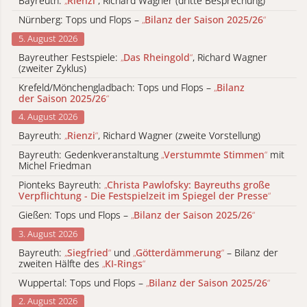
Bayreuth:
„
Rienzi
“
, Richard Wagner (dritte Besprechung)
Nürnberg: Tops und Flops –
„
Bilanz der Saison 2025/26
“
5. August 2026
Bayreuther Festspiele:
„
Das Rheingold
“
, Richard Wagner
(zweiter Zyklus)
Krefeld/Mönchengladbach: Tops und Flops –
„
Bilanz
der Saison 2025/26
“
4. August 2026
Bayreuth:
„
Rienzi
“
, Richard Wagner (zweite Vorstellung)
Bayreuth: Gedenkveranstaltung
„
Verstummte Stimmen
“
mit
Michel Friedman
Pionteks Bayreuth:
„
Christa Pawlofsky: Bayreuths große
Verpflichtung - Die Festspielzeit im Spiegel der Presse
“
Gießen: Tops und Flops –
„
Bilanz der Saison 2025/26
“
3. August 2026
Bayreuth:
„
Siegfried
“
und
„
Götterdämmerung
“
– Bilanz der
zweiten Hälfte des
„
KI-Rings
“
Wuppertal: Tops und Flops –
„
Bilanz der Saison 2025/26
“
2. August 2026