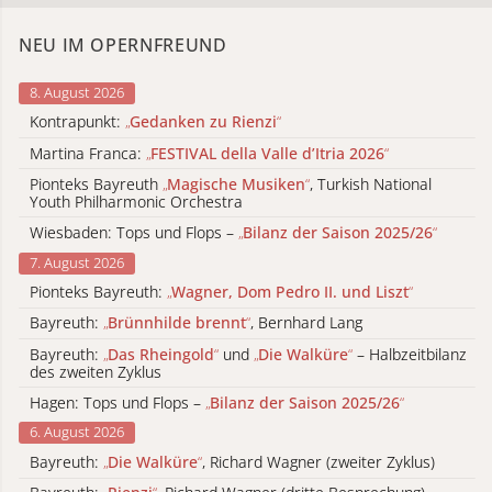
NEU IM OPERNFREUND
8. August 2026
Kontrapunkt:
„
Gedanken zu Rienzi
“
Martina Franca:
„
FESTIVAL della Valle d’Itria 2026
“
Pionteks Bayreuth
„
Magische Musiken
“
, Turkish National
Youth Philharmonic Orchestra
Wiesbaden: Tops und Flops –
„
Bilanz der Saison 2025/26
“
7. August 2026
Pionteks Bayreuth:
„
Wagner, Dom Pedro II. und Liszt
“
Bayreuth:
„
Brünnhilde brennt
“
, Bernhard Lang
Bayreuth:
„
Das Rheingold
“
und
„
Die Walküre
“
– Halbzeitbilanz
des zweiten Zyklus
Hagen: Tops und Flops –
„
Bilanz der Saison 2025/26
“
6. August 2026
Bayreuth:
„
Die Walküre
“
, Richard Wagner (zweiter Zyklus)