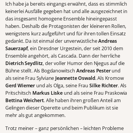
Ich habe ja bereits eingangs erwähnt, dass es stimmlich
keinerlei Ausfälle gegeben hat und alle ausgezeichnet in
das insgesamt homogene Ensemble hineingepasst
haben. Deshalb die Protagonisten der kleineren Rollen,
wenigstens kurz aufgeführt und für ihren tollen Einsatz
gedankt. Da ist einmal der unverwüstliche
Andreas
Sauerzapf
, ein Dresdner Urgestein, der seit 2010 dem
Ensemble angehört, als Cascada. Dann der herrliche
Dietrich Seydlitz
, der voller Humor den Njegus auf die
Bühne stellt. Als Bogdanowitsch
Andreas Pester
und
als seine Frau Sylviane
Jeannette Oswald
. Als Kromow
Gerd Wiemer
und als Olga, seine Frau
Silke Richter
. Als
Pritschitsch
Markus Liske
und als seine Frau Praskowia
Bettina Weichert
. Alle haben ihren großen Anteil am
Gelingen dieser Operette und beim Publikum ist sie
mehr als gut angekommen.
Trotz meiner – ganz persönlichen – leichten Probleme