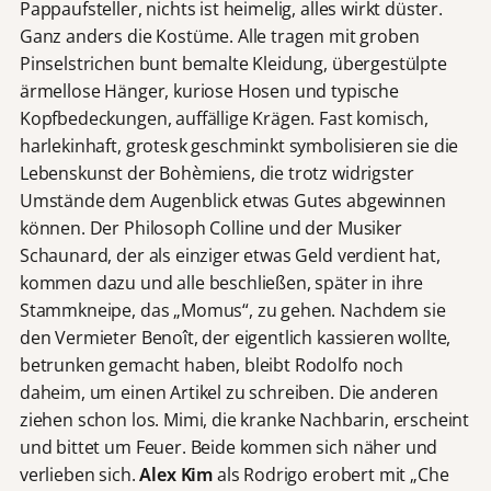
Pappaufsteller, nichts ist heimelig, alles wirkt düster.
Ganz anders die Kostüme. Alle tragen mit groben
Pinselstrichen bunt bemalte Kleidung, übergestülpte
ärmellose Hänger, kuriose Hosen und typische
Kopfbedeckungen, auffällige Krägen. Fast komisch,
harlekinhaft, grotesk geschminkt symbolisieren sie die
Lebenskunst der Bohèmiens, die trotz widrigster
Umstände dem Augenblick etwas Gutes abgewinnen
können. Der Philosoph Colline und der Musiker
Schaunard, der als einziger etwas Geld verdient hat,
kommen dazu und alle beschließen, später in ihre
Stammkneipe, das „Momus“, zu gehen. Nachdem sie
den Vermieter Benoît, der eigentlich kassieren wollte,
betrunken gemacht haben, bleibt Rodolfo noch
daheim, um einen Artikel zu schreiben. Die anderen
ziehen schon los. Mimi, die kranke Nachbarin, erscheint
und bittet um Feuer. Beide kommen sich näher und
verlieben sich.
Alex Kim
als Rodrigo erobert mit „Che