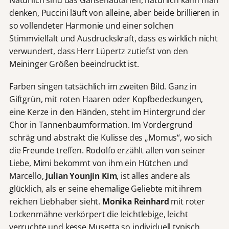
Natürlich sind das Gänsehautarien, natürlich kann man
denken, Puccini läuft von alleine, aber beide brillieren in
so vollendeter Harmonie und einer solchen
Stimmvielfalt und Ausdruckskraft, dass es wirklich nicht
verwundert, dass Herr Lüpertz zutiefst von den
Meininger Größen beeindruckt ist.
Farben singen tatsächlich im zweiten Bild. Ganz in
Giftgrün, mit roten Haaren oder Kopfbedeckungen,
eine Kerze in den Händen, steht im Hintergrund der
Chor in Tannenbaumformation. Im Vordergrund
schräg und abstrakt die Kulisse des „Momus“, wo sich
die Freunde treffen. Rodolfo erzählt allen von seiner
Liebe, Mimi bekommt von ihm ein Hütchen und
Marcello,
Julian Younjin Kim
, ist alles andere als
glücklich, als er seine ehemalige Geliebte mit ihrem
reichen Liebhaber sieht.
Monika Reinhard
mit
roter
Lockenmähne verkörpert die leichtlebige, leicht
verruchte und kesse Musetta so individuell typisch,