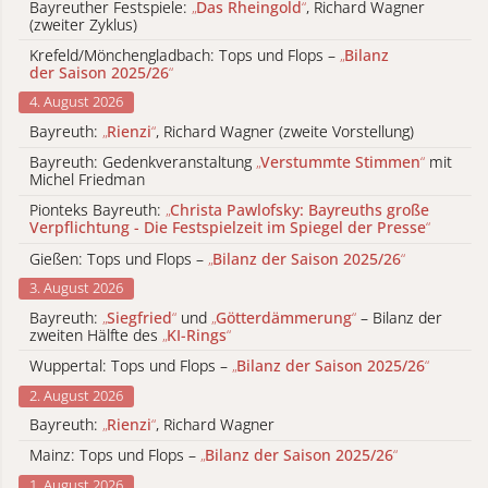
Bayreuther Festspiele:
„
Das Rheingold
“
, Richard Wagner
(zweiter Zyklus)
Krefeld/Mönchengladbach: Tops und Flops –
„
Bilanz
der Saison 2025/26
“
4. August 2026
Bayreuth:
„
Rienzi
“
, Richard Wagner (zweite Vorstellung)
Bayreuth: Gedenkveranstaltung
„
Verstummte Stimmen
“
mit
Michel Friedman
Pionteks Bayreuth:
„
Christa Pawlofsky: Bayreuths große
Verpflichtung - Die Festspielzeit im Spiegel der Presse
“
Gießen: Tops und Flops –
„
Bilanz der Saison 2025/26
“
3. August 2026
Bayreuth:
„
Siegfried
“
und
„
Götterdämmerung
“
– Bilanz der
zweiten Hälfte des
„
KI-Rings
“
Wuppertal: Tops und Flops –
„
Bilanz der Saison 2025/26
“
2. August 2026
Bayreuth:
„
Rienzi
“
, Richard Wagner
Mainz: Tops und Flops –
„
Bilanz der Saison 2025/26
“
1. August 2026