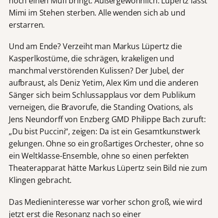
noch einen Muff bringt. Außergewöhnlich: Lüpertz lässt
Mimi im Stehen sterben. Alle wenden sich ab und
erstarren.
Und am Ende? Verzeiht man Markus Lüpertz die
Kasperlkostüme, die schrägen, krakeligen und
manchmal verstörenden Kulissen? Der Jubel, der
aufbraust, als Deniz Yetim, Alex Kim und die anderen
Sänger sich beim Schlussapplaus vor dem Publikum
verneigen, die Bravorufe, die Standing Ovations, als
Jens Neundorff von Enzberg GMD Philippe Bach zuruft:
„Du bist Puccini“, zeigen: Da ist ein Gesamtkunstwerk
gelungen. Ohne so ein großartiges Orchester, ohne so
ein Weltklasse-Ensemble, ohne so einen perfekten
Theaterapparat hätte Markus Lüpertz sein Bild nie zum
Klingen gebracht.
Das Medieninteresse war vorher schon groß, wie wird
jetzt erst die Resonanz nach so einer