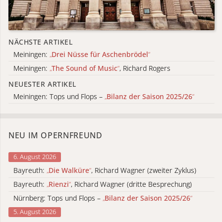
NÄCHSTE ARTIKEL
Meiningen:
„
Drei Nüsse für Aschenbrödel
“
Meiningen:
„
The Sound of Music
“
, Richard Rogers
NEUESTER ARTIKEL
Meiningen: Tops und Flops –
„
Bilanz der Saison 2025/26
“
NEU IM OPERNFREUND
6. August 2026
Bayreuth:
„
Die Walküre
“
, Richard Wagner (zweiter Zyklus)
Bayreuth:
„
Rienzi
“
, Richard Wagner (dritte Besprechung)
Nürnberg: Tops und Flops –
„
Bilanz der Saison 2025/26
“
5. August 2026