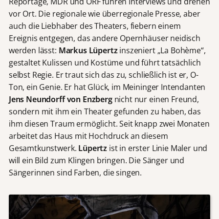
Reportage, MDR und ORF führen Interviews und drehen
vor Ort. Die regionale wie überregionale Presse, aber
auch die Liebhaber des Theaters, fiebern einem
Ereignis entgegen, das andere Opernhäuser neidisch
werden lässt:
Markus Lüpertz
inszeniert „La Bohème“,
gestaltet Kulissen und Kostüme und führt tatsächlich
selbst Regie. Er traut sich das zu, schließlich ist er, O-
Ton, ein Genie. Er hat Glück, im Meininger Intendanten
Jens Neundorff von Enzberg
nicht nur einen Freund,
sondern mit ihm ein Theater gefunden zu haben, das
ihm diesen Traum ermöglicht. Seit knapp zwei Monaten
arbeitet das Haus mit Hochdruck an diesem
Gesamtkunstwerk.
Lüpertz
ist in erster Linie Maler und
will ein Bild zum Klingen bringen. Die Sänger und
Sängerinnen sind Farben, die singen.