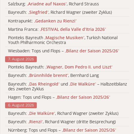
Salzburg:
„
Ariadne auf Naxos
“
, Richard Strauss
Bayreuth:
„
Siegfried
“
, Richard Wagner (zweiter Zyklus)
Kontrapunkt:
„
Gedanken zu Rienzi
“
Martina Franca:
„
FESTIVAL della Valle d’Itria 2026
“
Pionteks Bayreuth
„
Magische Musiken
“
, Turkish National
Youth Philharmonic Orchestra
Wiesbaden: Tops und Flops –
„
Bilanz der Saison 2025/26
“
7. August 2026
Pionteks Bayreuth:
„
Wagner, Dom Pedro II. und Liszt
“
Bayreuth:
„
Brünnhilde brennt
“
, Bernhard Lang
Bayreuth:
„
Das Rheingold
“
und
„
Die Walküre
“
– Halbzeitbilanz
des zweiten Zyklus
Hagen: Tops und Flops –
„
Bilanz der Saison 2025/26
“
6. August 2026
Bayreuth:
„
Die Walküre
“
, Richard Wagner (zweiter Zyklus)
Bayreuth:
„
Rienzi
“
, Richard Wagner (dritte Besprechung)
Nürnberg: Tops und Flops –
„
Bilanz der Saison 2025/26
“