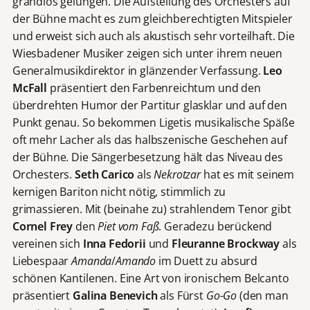
grandios gelungen. Die Aufstellung des Orchesters auf
der Bühne macht es zum gleichberechtigten Mitspieler
und erweist sich auch als akustisch sehr vorteilhaft. Die
Wiesbadener Musiker zeigen sich unter ihrem neuen
Generalmusikdirektor in glänzender Verfassung.
Leo
McFall
präsentiert den Farbenreichtum und den
überdrehten Humor der Partitur glasklar und auf den
Punkt genau. So bekommen Ligetis musikalische Späße
oft mehr Lacher als das halbszenische Geschehen auf
der Bühne. Die Sängerbesetzung hält das Niveau des
Orchesters.
Seth Carico
als
Nekrotzar
hat es mit seinem
kernigen Bariton nicht nötig, stimmlich zu
grimassieren. Mit (beinahe zu) strahlendem Tenor gibt
Cornel Frey
den
Piet vom Faß
. Geradezu berückend
vereinen sich
Inna Fedorii
und
Fleuranne Brockway
als
Liebespaar
Amanda
/
Amando
im Duett zu absurd
schönen Kantilenen. Eine Art von ironischem Belcanto
präsentiert
Galina Benevich
als Fürst
Go-Go
(den man