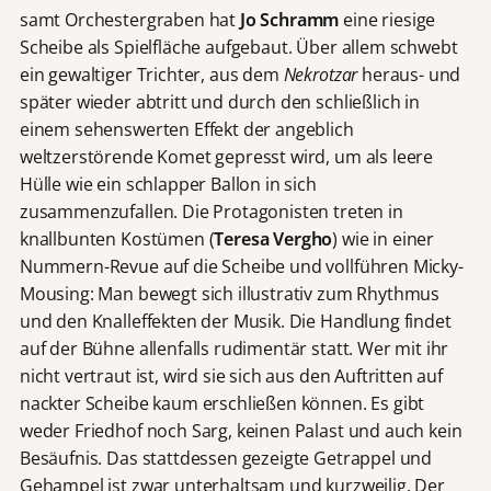
samt Orchestergraben hat
Jo Schramm
eine riesige
Scheibe als Spielfläche aufgebaut. Über allem schwebt
ein gewaltiger Trichter, aus dem
Nekrotzar
heraus- und
später wieder abtritt und durch den schließlich in
einem sehenswerten Effekt der angeblich
weltzerstörende Komet gepresst wird, um als leere
Hülle wie ein schlapper Ballon in sich
zusammenzufallen. Die Protagonisten treten in
knallbunten Kostümen (
Teresa Vergho
) wie in einer
Nummern-Revue auf die Scheibe und vollführen Micky-
Mousing: Man bewegt sich illustrativ zum Rhythmus
und den Knalleffekten der Musik. Die Handlung findet
auf der Bühne allenfalls rudimentär statt. Wer mit ihr
nicht vertraut ist, wird sie sich aus den Auftritten auf
nackter Scheibe kaum erschließen können. Es gibt
weder Friedhof noch Sarg, keinen Palast und auch kein
Besäufnis. Das stattdessen gezeigte Getrappel und
Gehampel ist zwar unterhaltsam und kurzweilig. Der