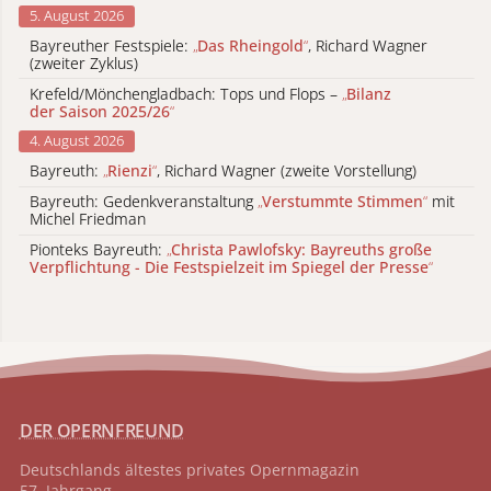
5. August 2026
Bayreuther Festspiele:
„
Das Rheingold
“
, Richard Wagner
(zweiter Zyklus)
Krefeld/Mönchengladbach: Tops und Flops –
„
Bilanz
der Saison 2025/26
“
4. August 2026
Bayreuth:
„
Rienzi
“
, Richard Wagner (zweite Vorstellung)
Bayreuth: Gedenkveranstaltung
„
Verstummte Stimmen
“
mit
Michel Friedman
Pionteks Bayreuth:
„
Christa Pawlofsky: Bayreuths große
Verpflichtung - Die Festspielzeit im Spiegel der Presse
“
DER OPERNFREUND
Deutschlands ältestes privates
Opernmagazin
57. Jahrgang