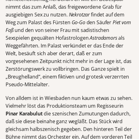
nimmt das zum Anlaß, das freigewordene Grab für
ausgiebigen Sex zu nutzen.
Nekrotzar
findet auf dem
Weg zum Palast des Fürsten
Go-Go
den Säufer
Piet vom
Faß
und den von seiner Frau mit sadistischen
Sexspielen gequälten Hofastrologen
Astradamors
als
Weggefährten. Im Palast verkündet er das Ende der
Welt, besäuft sich aber derart, daß er zum
vorgesehenen Zeitpunkt nicht mehr in der Lage ist, das
Zerstörungswerk zu vollbringen. Das Ganze spielt in
„Breughelland“, einem fiktiven und grotesk verzerrten
Pseudo-Mittelalter.
Von alldem ist in Wiesbaden nun kaum etwas zu sehen.
Vielmehr löst das Produktionsteam um Regisseurin
Pinar Karabulut
die szenischen Zumutungen dadurch,
daß sie diese beinahe ganz wegläßt. Das Stück wird
gleichsam halbszenisch gegeben. Den hinteren Teil der
Bühne nimmt das Orchester ein. Auf dem vorderen Teil