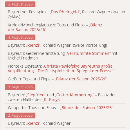
5. August 2026
Bayreuther Festspiele:
„
Das Rheingold
“
, Richard Wagner (zweiter
Zyklus)
Krefeld/Mönchengladbach: Tops und Flops –
„
Bilanz
der Saison 2025/26
“
4. August 2026
Bayreuth:
„
Rienzi
“
, Richard Wagner (zweite Vorstellung)
Bayreuth: Gedenkveranstaltung
„
Verstummte Stimmen
“
mit
Michel Friedman
Pionteks Bayreuth:
„
Christa Pawlofsky: Bayreuths große
Verpflichtung - Die Festspielzeit im Spiegel der Presse
“
Gießen: Tops und Flops –
„
Bilanz der Saison 2025/26
“
3. August 2026
Bayreuth:
„
Siegfried
“
und
„
Götterdämmerung
“
– Bilanz der
zweiten Hälfte des
„
KI-Rings
“
Wuppertal: Tops und Flops –
„
Bilanz der Saison 2025/26
“
2. August 2026
Bayreuth:
„
Rienzi
“
, Richard Wagner