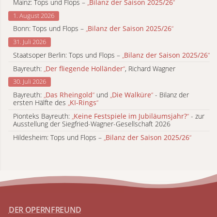
Mainz: Tops und Flops –
„
Bilanz der Saison 2025/26
“
1. August 2026
Bonn: Tops und Flops –
„
Bilanz der Saison 2025/26
“
31. Juli 2026
Staatsoper Berlin: Tops und Flops –
„
Bilanz der Saison 2025/26
“
Bayreuth:
„
Der fliegende Holländer
“
, Richard Wagner
30. Juli 2026
Bayreuth:
„
Das Rheingold
“
und
„
Die Walküre
“
- Bilanz der
ersten Hälfte des
„
KI-Rings
“
Pionteks Bayreuth:
„
Keine Festspiele im Jubiläumsjahr?
“
- zur
Ausstellung der Siegfried-Wagner-Gesellschaft 2026
Hildesheim: Tops und Flops –
„
Bilanz der Saison 2025/26
“
DER OPERNFREUND