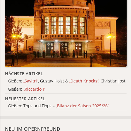
NÄCHSTE ARTIKEL
Gießen:
„
Savitri
“
, Gustav Holst &
„
Death Knocks
“
, Christian Jost
Gießen:
„
Riccardo I
“
NEUESTER ARTIKEL
Gießen: Tops und Flops –
„
Bilanz der Saison 2025/26
“
NEU IM OPERNFREUND