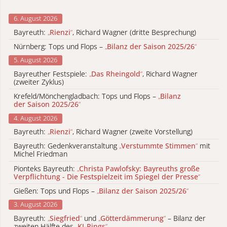
6. August 2026
Bayreuth:
„
Rienzi
“
, Richard Wagner (dritte Besprechung)
Nürnberg: Tops und Flops –
„
Bilanz der Saison 2025/26
“
5. August 2026
Bayreuther Festspiele:
„
Das Rheingold
“
, Richard Wagner
(zweiter Zyklus)
Krefeld/Mönchengladbach: Tops und Flops –
„
Bilanz
der Saison 2025/26
“
4. August 2026
Bayreuth:
„
Rienzi
“
, Richard Wagner (zweite Vorstellung)
Bayreuth: Gedenkveranstaltung
„
Verstummte Stimmen
“
mit
Michel Friedman
Pionteks Bayreuth:
„
Christa Pawlofsky: Bayreuths große
Verpflichtung - Die Festspielzeit im Spiegel der Presse
“
Gießen: Tops und Flops –
„
Bilanz der Saison 2025/26
“
3. August 2026
Bayreuth:
„
Siegfried
“
und
„
Götterdämmerung
“
– Bilanz der
zweiten Hälfte des
„
KI-Rings
“