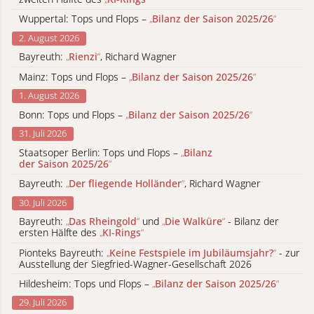
Wuppertal: Tops und Flops –
„
Bilanz der Saison 2025/26
“
2. August 2026
Bayreuth:
„
Rienzi
“
, Richard Wagner
Mainz: Tops und Flops –
„
Bilanz der Saison 2025/26
“
1. August 2026
Bonn: Tops und Flops –
„
Bilanz der Saison 2025/26
“
31. Juli 2026
Staatsoper Berlin: Tops und Flops –
„
Bilanz
der Saison 2025/26
“
Bayreuth:
„
Der fliegende Holländer
“
, Richard Wagner
30. Juli 2026
Bayreuth:
„
Das Rheingold
“
und
„
Die Walküre
“
- Bilanz der
ersten Hälfte des
„
KI-Rings
“
Pionteks Bayreuth:
„
Keine Festspiele im Jubiläumsjahr?
“
- zur
Ausstellung der Siegfried-Wagner-Gesellschaft 2026
Hildesheim: Tops und Flops –
„
Bilanz der Saison 2025/26
“
29. Juli 2026