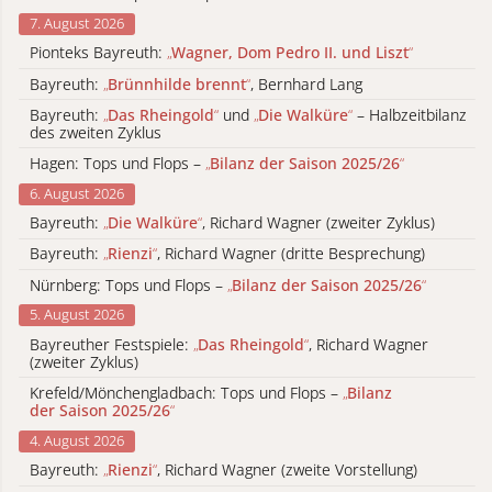
7. August 2026
Pionteks Bayreuth:
„
Wagner, Dom Pedro II. und Liszt
“
Bayreuth:
„
Brünnhilde brennt
“
, Bernhard Lang
Bayreuth:
„
Das Rheingold
“
und
„
Die Walküre
“
– Halbzeitbilanz
des zweiten Zyklus
Hagen: Tops und Flops –
„
Bilanz der Saison 2025/26
“
6. August 2026
Bayreuth:
„
Die Walküre
“
, Richard Wagner (zweiter Zyklus)
Bayreuth:
„
Rienzi
“
, Richard Wagner (dritte Besprechung)
Nürnberg: Tops und Flops –
„
Bilanz der Saison 2025/26
“
5. August 2026
Bayreuther Festspiele:
„
Das Rheingold
“
, Richard Wagner
(zweiter Zyklus)
Krefeld/Mönchengladbach: Tops und Flops –
„
Bilanz
der Saison 2025/26
“
4. August 2026
Bayreuth:
„
Rienzi
“
, Richard Wagner (zweite Vorstellung)