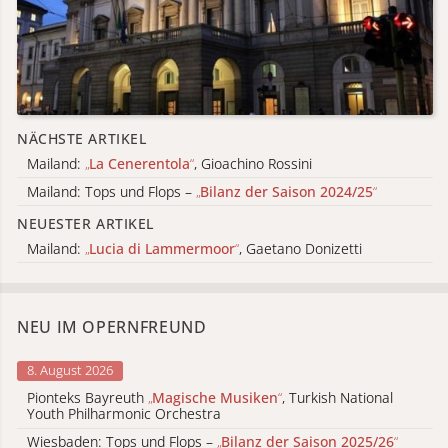
NÄCHSTE ARTIKEL
Mailand:
„
La Cenerentola
“
, Gioachino Rossini
Mailand: Tops und Flops –
„
Bilanz der Saison 2024/25
“
NEUESTER ARTIKEL
Mailand:
„
Lucia di Lammermoor
“
, Gaetano Donizetti
NEU IM OPERNFREUND
8. August 2026
Pionteks Bayreuth
„
Magische Musiken
“
, Turkish National
Youth Philharmonic Orchestra
Wiesbaden: Tops und Flops –
„
Bilanz der Saison 2025/26
“