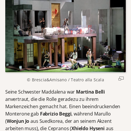
© Brescia&Amisano / Teatro alla Scala
Seine Schwester Maddalena war
Martina Belli
anvertraut, die die Rolle geradezu zu ihrem
Markenzeichen gemacht hat. Einen beeindruckenden
Monterone gab
Fabrizio Beggi
, während Marullo
(
Wonjun Jo
aus Suedkorea, der an seinem Akzent
arbeiten muss), die Cepranos (
Xhieldo Hyseni
aus