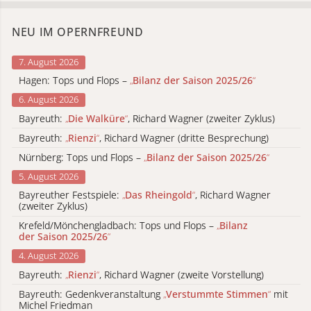
NEU IM OPERNFREUND
7. August 2026
Hagen: Tops und Flops –
„
Bilanz der Saison 2025/26
“
6. August 2026
Bayreuth:
„
Die Walküre
“
, Richard Wagner (zweiter Zyklus)
Bayreuth:
„
Rienzi
“
, Richard Wagner (dritte Besprechung)
Nürnberg: Tops und Flops –
„
Bilanz der Saison 2025/26
“
5. August 2026
Bayreuther Festspiele:
„
Das Rheingold
“
, Richard Wagner
(zweiter Zyklus)
Krefeld/Mönchengladbach: Tops und Flops –
„
Bilanz
der Saison 2025/26
“
4. August 2026
Bayreuth:
„
Rienzi
“
, Richard Wagner (zweite Vorstellung)
Bayreuth: Gedenkveranstaltung
„
Verstummte Stimmen
“
mit
Michel Friedman