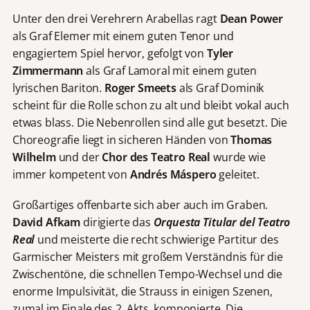
Unter den drei Verehrern Arabellas ragt
Dean Power
als Graf Elemer mit einem guten Tenor und
engagiertem Spiel hervor, gefolgt von
Tyler
Zimmermann
als Graf Lamoral mit einem guten
lyrischen Bariton.
Roger Smeets
als Graf Dominik
scheint für die Rolle schon zu alt und bleibt vokal auch
etwas blass. Die Nebenrollen sind alle gut besetzt. Die
Choreografie liegt in sicheren Händen von
Thomas
Wilhelm
und der
Chor des Teatro Real
wurde wie
immer kompetent von
Andrés Máspero
geleitet.
Großartiges offenbarte sich aber auch im Graben.
David Afkam
dirigierte das
Orquesta Titular del Teatro
Real
und meisterte die recht schwierige Partitur des
Garmischer Meisters mit großem Verständnis für die
Zwischentöne, die schnellen Tempo-Wechsel und die
enorme Impulsivität, die Strauss in einigen Szenen,
zumal im Finale des 2. Akts, komponierte. Die