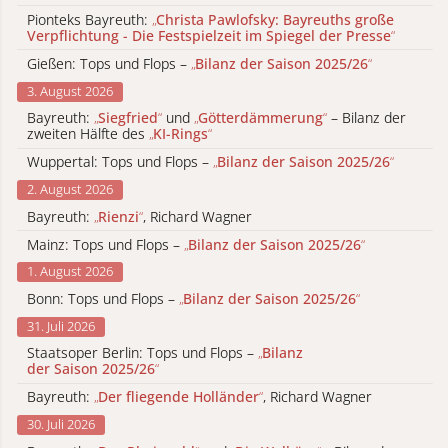
Pionteks Bayreuth:
„
Christa Pawlofsky: Bayreuths große
Verpflichtung - Die Festspielzeit im Spiegel der Presse
“
Gießen: Tops und Flops –
„
Bilanz der Saison 2025/26
“
3. August 2026
Bayreuth:
„
Siegfried
“
und
„
Götterdämmerung
“
– Bilanz der
zweiten Hälfte des
„
KI-Rings
“
Wuppertal: Tops und Flops –
„
Bilanz der Saison 2025/26
“
2. August 2026
Bayreuth:
„
Rienzi
“
, Richard Wagner
Mainz: Tops und Flops –
„
Bilanz der Saison 2025/26
“
1. August 2026
Bonn: Tops und Flops –
„
Bilanz der Saison 2025/26
“
31. Juli 2026
Staatsoper Berlin: Tops und Flops –
„
Bilanz
der Saison 2025/26
“
Bayreuth:
„
Der fliegende Holländer
“
, Richard Wagner
30. Juli 2026