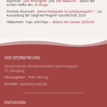
Bayreuth:
„
Das Rheingold
“
und
„
Die Walküre
“
- Bilanz der
ersten Hälfte des
„
KI-Rings
“
Pionteks Bayreuth:
„
Keine Festspiele im Jubiläumsjahr?
“
- zur
Ausstellung der Siegfried-Wagner-Gesellschaft 2026
Hildesheim: Tops und Flops –
„
Bilanz der Saison 2025/26
“
DER OPERNFREUND
Deutschlands ältestes privates
Opernmagazin
57. Jahrgang
Herausgeber
: Peter Bilsing
Kontakt
:
opera@e.mail.de
ENTDECKEN