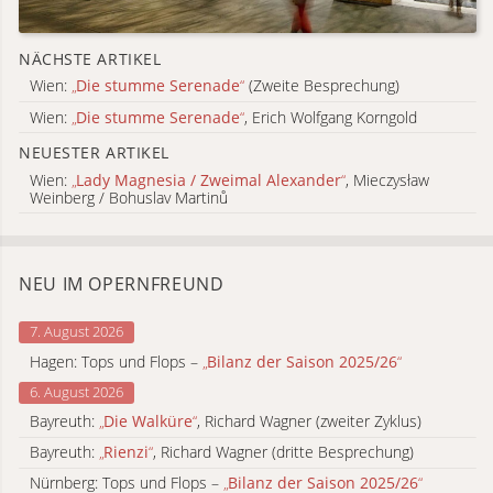
NÄCHSTE ARTIKEL
Wien:
„
Die stumme Serenade
“
(Zweite Besprechung)
Wien:
„
Die stumme Serenade
“
, Erich Wolfgang Korngold
NEUESTER ARTIKEL
Wien:
„
Lady Magnesia / Zweimal Alexander
“
, Mieczysław
Weinberg / Bohuslav Martinů
NEU IM OPERNFREUND
7. August 2026
Hagen: Tops und Flops –
„
Bilanz der Saison 2025/26
“
6. August 2026
Bayreuth:
„
Die Walküre
“
, Richard Wagner (zweiter Zyklus)
Bayreuth:
„
Rienzi
“
, Richard Wagner (dritte Besprechung)
Nürnberg: Tops und Flops –
„
Bilanz der Saison 2025/26
“