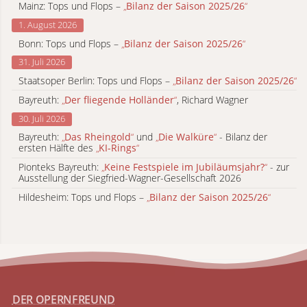
Mainz: Tops und Flops –
„
Bilanz der Saison 2025/26
“
1. August 2026
Bonn: Tops und Flops –
„
Bilanz der Saison 2025/26
“
31. Juli 2026
Staatsoper Berlin: Tops und Flops –
„
Bilanz der Saison 2025/26
“
Bayreuth:
„
Der fliegende Holländer
“
, Richard Wagner
30. Juli 2026
Bayreuth:
„
Das Rheingold
“
und
„
Die Walküre
“
- Bilanz der
ersten Hälfte des
„
KI-Rings
“
Pionteks Bayreuth:
„
Keine Festspiele im Jubiläumsjahr?
“
- zur
Ausstellung der Siegfried-Wagner-Gesellschaft 2026
Hildesheim: Tops und Flops –
„
Bilanz der Saison 2025/26
“
DER OPERNFREUND