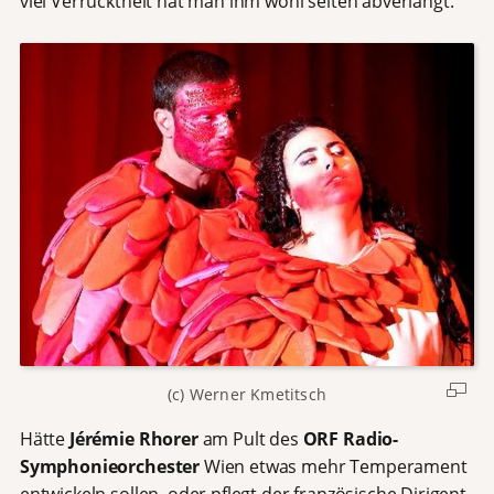
viel Verrücktheit hat man ihm wohl selten abverlangt.
(c) Werner Kmetitsch
Hätte
Jérémie Rhorer
am Pult des
ORF Radio-
Symphonieorchester
Wien etwas mehr Temperament