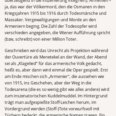
überzeugend in die Inszenierung integriert). Armenien –
ja, das war der Völkermord, den die Osmanen in den
Kriegsjahren 1915 bis 1916 durch Todesmärsche und
Massaker. Vergewaltigungen und Morde an den
Armeniern beging. Die Zahl der Todesopfer wird
verschieden angegeben, die Wiener Aufführung spricht
(bzw, schreibt) von einer Million Toter.
Geschrieben wird das Unrecht als Projektion während
der Ouvertüre als Menetekel an der Wand, der Abend
sei als „Klagelied“ für das armenische Volk gedacht,
heißt es, aber dann wird einmal die Oper gespielt. Erst
am Ende mischen sich „Armenier“, die aussehen wie
von 1915, ins Geschehen, aber der Weg in die
Todesarena (die es so wenig gibt wie alles andere) wird
zum inszenatorischen Kuddelmuddel. Im Hintergrund
trägt man aufgespießte Stoff-Leichen herum, im
Vordergrund werden (Stoff-)Tote vorwurfsvoll mit
Tüchern bedeckt, die armenische Namen tragen. Ein