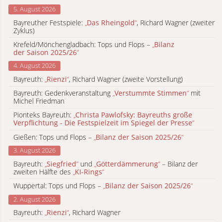
5. August 2026
Bayreuther Festspiele:
„
Das Rheingold
“
, Richard Wagner (zweiter
Zyklus)
Krefeld/Mönchengladbach: Tops und Flops –
„
Bilanz
der Saison 2025/26
“
4. August 2026
Bayreuth:
„
Rienzi
“
, Richard Wagner (zweite Vorstellung)
Bayreuth: Gedenkveranstaltung
„
Verstummte Stimmen
“
mit
Michel Friedman
Pionteks Bayreuth:
„
Christa Pawlofsky: Bayreuths große
Verpflichtung - Die Festspielzeit im Spiegel der Presse
“
Gießen: Tops und Flops –
„
Bilanz der Saison 2025/26
“
3. August 2026
Bayreuth:
„
Siegfried
“
und
„
Götterdämmerung
“
– Bilanz der
zweiten Hälfte des
„
KI-Rings
“
Wuppertal: Tops und Flops –
„
Bilanz der Saison 2025/26
“
2. August 2026
Bayreuth:
„
Rienzi
“
, Richard Wagner