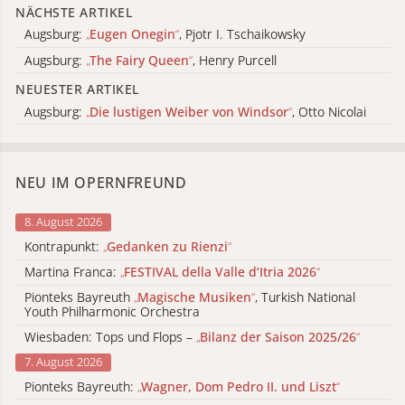
NÄCHSTE ARTIKEL
Augsburg:
„
Eugen Onegin
“
, Pjotr I. Tschaikowsky
Augsburg:
„
The Fairy Queen
“
, Henry Purcell
NEUESTER ARTIKEL
Augsburg:
„
Die lustigen Weiber von Windsor
“
, Otto Nicolai
NEU IM OPERNFREUND
8. August 2026
Kontrapunkt:
„
Gedanken zu Rienzi
“
Martina Franca:
„
FESTIVAL della Valle d’Itria 2026
“
Pionteks Bayreuth
„
Magische Musiken
“
, Turkish National
Youth Philharmonic Orchestra
Wiesbaden: Tops und Flops –
„
Bilanz der Saison 2025/26
“
7. August 2026
Pionteks Bayreuth:
„
Wagner, Dom Pedro II. und Liszt
“