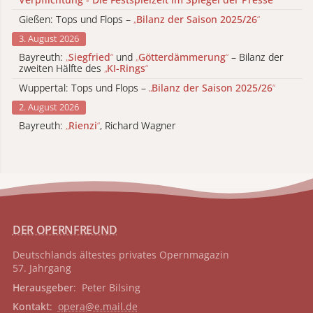
Gießen: Tops und Flops –
„
Bilanz der Saison 2025/26
“
3. August 2026
Bayreuth:
„
Siegfried
“
und
„
Götterdämmerung
“
– Bilanz der
zweiten Hälfte des
„
KI-Rings
“
Wuppertal: Tops und Flops –
„
Bilanz der Saison 2025/26
“
2. August 2026
Bayreuth:
„
Rienzi
“
, Richard Wagner
DER OPERNFREUND
Deutschlands ältestes privates
Opernmagazin
57. Jahrgang
Herausgeber
: Peter Bilsing
Kontakt
:
opera@e.mail.de