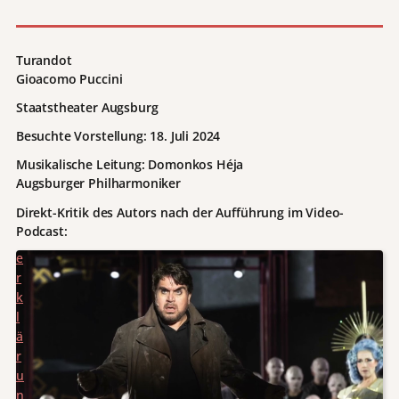
i
e
D
Turandot
a
Gioacomo Puccini
t
e
Staatstheater Augsburg
n
Besuchte Vorstellung: 18. Juli 2024
s
c
Musikalische Leitung: Domonkos Héja
h
Augsburger Philharmoniker
u
Direkt-Kritik des Autors nach der Aufführung im Video-
t
Podcast:
z
e
r
k
l
ä
r
u
n