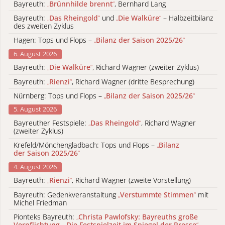
Bayreuth:
„
Brünnhilde brennt
“
, Bernhard Lang
Bayreuth:
„
Das Rheingold
“
und
„
Die Walküre
“
– Halbzeitbilanz
des zweiten Zyklus
Hagen: Tops und Flops –
„
Bilanz der Saison 2025/26
“
6. August 2026
Bayreuth:
„
Die Walküre
“
, Richard Wagner (zweiter Zyklus)
Bayreuth:
„
Rienzi
“
, Richard Wagner (dritte Besprechung)
Nürnberg: Tops und Flops –
„
Bilanz der Saison 2025/26
“
5. August 2026
Bayreuther Festspiele:
„
Das Rheingold
“
, Richard Wagner
(zweiter Zyklus)
Krefeld/Mönchengladbach: Tops und Flops –
„
Bilanz
der Saison 2025/26
“
4. August 2026
Bayreuth:
„
Rienzi
“
, Richard Wagner (zweite Vorstellung)
Bayreuth: Gedenkveranstaltung
„
Verstummte Stimmen
“
mit
Michel Friedman
Pionteks Bayreuth:
„
Christa Pawlofsky: Bayreuths große
Verpflichtung - Die Festspielzeit im Spiegel der Presse
“