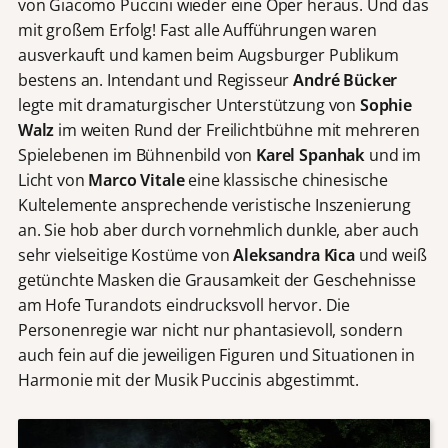
von Giacomo Puccini wieder eine Oper heraus. Und das
mit großem Erfolg! Fast alle Aufführungen waren
ausverkauft und kamen beim Augsburger Publikum
bestens an. Intendant und Regisseur
André Bücker
legte mit dramaturgischer Unterstützung von
Sophie
Walz
im weiten Rund der Freilichtbühne mit mehreren
Spielebenen im Bühnenbild von
Karel Spanhak
und im
Licht von
Marco Vitale
eine klassische chinesische
Kultelemente ansprechende veristische Inszenierung
an. Sie hob aber durch vornehmlich dunkle, aber auch
sehr vielseitige Kostüme von
Aleksandra Kica
und weiß
getünchte Masken die Grausamkeit der Geschehnisse
am Hofe Turandots eindrucksvoll hervor. Die
Personenregie war nicht nur phantasievoll, sondern
D
auch fein auf die jeweiligen Figuren und Situationen in
a
Harmonie mit der Musik Puccinis abgestimmt.
s
V
i