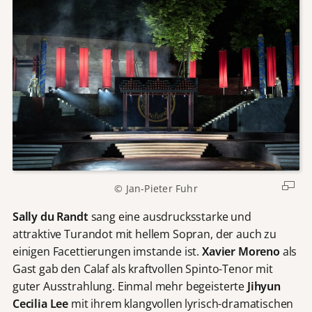
d
e
o
w
i
r
d
v
o
n
Y
o
u
© Jan-Pieter Fuhr
T
Sally du Randt
sang eine ausdrucksstarke und
u
attraktive Turandot mit hellem Sopran, der auch zu
b
e
einigen Facettierungen imstande ist.
Xavier Moreno
als
b
Gast gab den Calaf als kraftvollen Spinto-Tenor mit
e
guter Ausstrahlung. Einmal mehr begeisterte
Jihyun
r
Cecilia Lee
mit ihrem klangvollen lyrisch-dramatischen
e