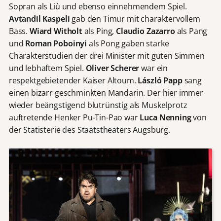
Sopran als Liù und ebenso einnehmendem Spiel.
i
Avtandil Kaspeli
gab den Timur mit charaktervollem
t
Bass.
Wiard Witholt
als Ping,
Claudio Zazarro
als Pang
g
e
und
Roman Poboinyi
als Pong gaben starke
s
Charakterstudien der drei Minister mit guten Simmen
t
und lebhaftem Spiel.
Oliver Scherer
war ein
e
respektgebietender Kaiser Altoum.
László Papp
sang
l
einen bizarr geschminkten Mandarin. Der hier immer
l
wieder beängstigend blutrünstig als Muskelprotz
t
auftretende Henker Pu-Tin-Pao war
Luca Nenning
von
.
M
der Statisterie des Staatstheaters Augsburg.
i
t
d
e
m
A
b
s