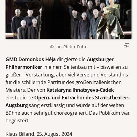
p
i
e
l
e
n
a
© Jan-Pieter Fuhr
k
z
GMD Domonkos Héja
dirigierte die
Augsburger
e
Philharmoniker
in einem Seitenbau mit – bisweilen zu
p
großer – Verstärkung, aber viel Verve und Verständnis
t
für die schillernde Partitur des großen italienischen
i
Meisters. Der von
Katsiaryna Ihnatsyeva-Cadek
e
einstudierte
Opern- und Extrachor des Staatstheaters
r
e
Augsburg
sang erstklassig und wurde auf der weiten
i
Bühne auch sehr gut choreografiert. Das Publikum war
c
begeistert!
h
d
Klaus Billand, 25. August 2024