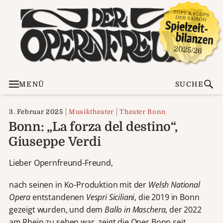
MENÜ
SUCHE
3. Februar 2025
Musiktheater
Theater Bonn
Bonn: „La forza del destino“,
Giuseppe Verdi
Lieber Opernfreund-Freund,
nach seinen in Ko-Produktion mit der
Welsh National
Opera
entstandenen
Vespri Siciliani
, die 2019 in Bonn
gezeigt wurden, und dem
Ballo in Maschera
, der 2022
am Rhein zu sehen war, zeigt die Oper Bonn seit