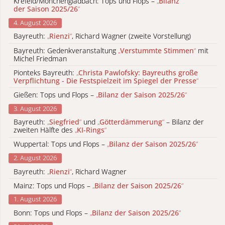
Krefeld/Mönchengladbach: Tops und Flops –
„
Bilanz
der Saison 2025/26
“
4. August 2026
Bayreuth:
„
Rienzi
“
, Richard Wagner (zweite Vorstellung)
Bayreuth: Gedenkveranstaltung
„
Verstummte Stimmen
“
mit
Michel Friedman
Pionteks Bayreuth:
„
Christa Pawlofsky: Bayreuths große
Verpflichtung - Die Festspielzeit im Spiegel der Presse
“
Gießen: Tops und Flops –
„
Bilanz der Saison 2025/26
“
3. August 2026
Bayreuth:
„
Siegfried
“
und
„
Götterdämmerung
“
– Bilanz der
zweiten Hälfte des
„
KI-Rings
“
Wuppertal: Tops und Flops –
„
Bilanz der Saison 2025/26
“
2. August 2026
Bayreuth:
„
Rienzi
“
, Richard Wagner
Mainz: Tops und Flops –
„
Bilanz der Saison 2025/26
“
1. August 2026
Bonn: Tops und Flops –
„
Bilanz der Saison 2025/26
“