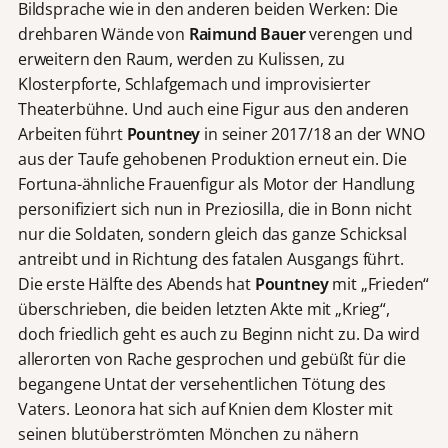
Bildsprache wie in den anderen beiden Werken: Die
drehbaren Wände von
Raimund Bauer
verengen und
erweitern den Raum, werden zu Kulissen, zu
Klosterpforte, Schlafgemach und improvisierter
Theaterbühne. Und auch eine Figur aus den anderen
Arbeiten führt
Pountney
in seiner 2017/18 an der WNO
aus der Taufe gehobenen Produktion erneut ein. Die
Fortuna-ähnliche Frauenfigur als Motor der Handlung
personifiziert sich nun in Preziosilla, die in Bonn nicht
nur die Soldaten, sondern gleich das ganze Schicksal
antreibt und in Richtung des fatalen Ausgangs führt.
Die erste Hälfte des Abends hat
Pountney
mit „Frieden“
überschrieben, die beiden letzten Akte mit „Krieg“,
doch friedlich geht es auch zu Beginn nicht zu. Da wird
allerorten von Rache gesprochen und gebüßt für die
begangene Untat der versehentlichen Tötung des
Vaters. Leonora hat sich auf Knien dem Kloster mit
seinen blutüberströmten Mönchen zu nähern