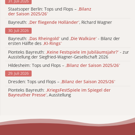
31. Juli 2026
Staatsoper Berlin: Tops und Flops –
„
Bilanz
der Saison 2025/26
“
Bayreuth:
„
Der fliegende Holländer
“
, Richard Wagner
30. Juli 2026
Bayreuth:
„
Das Rheingold
“
und
„
Die Walküre
“
- Bilanz der
ersten Hälfte des
„
KI-Rings
“
Pionteks Bayreuth:
„
Keine Festspiele im Jubiläumsjahr?
“
- zur
Ausstellung der Siegfried-Wagner-Gesellschaft 2026
Hildesheim: Tops und Flops –
„
Bilanz der Saison 2025/26
“
29. Juli 2026
Dresden: Tops und Flops –
„
Bilanz der Saison 2025/26
“
Pionteks Bayreuth:
„
KriegsFestSpiele im Spiegel der
Bayreuther Presse
“
, Ausstellung