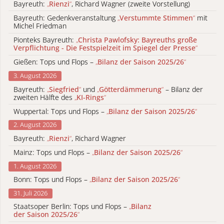
Bayreuth:
„
Rienzi
“
, Richard Wagner (zweite Vorstellung)
Bayreuth: Gedenkveranstaltung
„
Verstummte Stimmen
“
mit
Michel Friedman
Pionteks Bayreuth:
„
Christa Pawlofsky: Bayreuths große
Verpflichtung - Die Festspielzeit im Spiegel der Presse
“
Gießen: Tops und Flops –
„
Bilanz der Saison 2025/26
“
3. August 2026
Bayreuth:
„
Siegfried
“
und
„
Götterdämmerung
“
– Bilanz der
zweiten Hälfte des
„
KI-Rings
“
Wuppertal: Tops und Flops –
„
Bilanz der Saison 2025/26
“
2. August 2026
Bayreuth:
„
Rienzi
“
, Richard Wagner
Mainz: Tops und Flops –
„
Bilanz der Saison 2025/26
“
1. August 2026
Bonn: Tops und Flops –
„
Bilanz der Saison 2025/26
“
31. Juli 2026
Staatsoper Berlin: Tops und Flops –
„
Bilanz
der Saison 2025/26
“