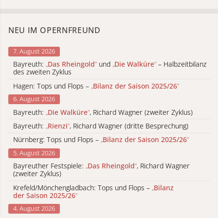
NEU IM OPERNFREUND
7. August 2026
Bayreuth:
„
Das Rheingold
“
und
„
Die Walküre
“
– Halbzeitbilanz
des zweiten Zyklus
Hagen: Tops und Flops –
„
Bilanz der Saison 2025/26
“
6. August 2026
Bayreuth:
„
Die Walküre
“
, Richard Wagner (zweiter Zyklus)
Bayreuth:
„
Rienzi
“
, Richard Wagner (dritte Besprechung)
Nürnberg: Tops und Flops –
„
Bilanz der Saison 2025/26
“
5. August 2026
Bayreuther Festspiele:
„
Das Rheingold
“
, Richard Wagner
(zweiter Zyklus)
Krefeld/Mönchengladbach: Tops und Flops –
„
Bilanz
der Saison 2025/26
“
4. August 2026