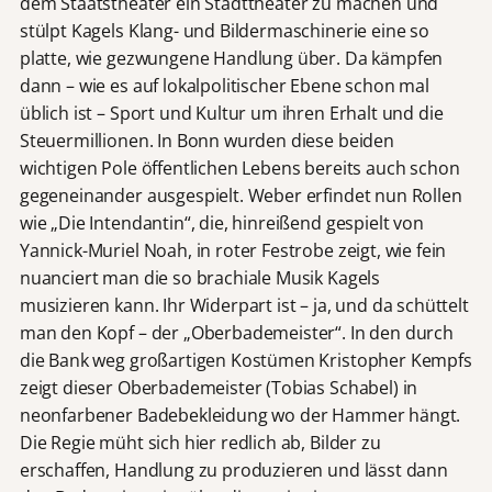
dem Staatstheater ein Stadttheater zu machen und
stülpt Kagels Klang- und Bildermaschinerie eine so
platte, wie gezwungene Handlung über. Da kämpfen
dann – wie es auf lokalpolitischer Ebene schon mal
üblich ist – Sport und Kultur um ihren Erhalt und die
Steuermillionen. In Bonn wurden diese beiden
wichtigen Pole öffentlichen Lebens bereits auch schon
gegeneinander ausgespielt. Weber erfindet nun Rollen
wie „Die Intendantin“, die, hinreißend gespielt von
Yannick-Muriel Noah, in roter Festrobe zeigt, wie fein
nuanciert man die so brachiale Musik Kagels
musizieren kann. Ihr Widerpart ist – ja, und da schüttelt
man den Kopf – der „Oberbademeister“. In den durch
die Bank weg großartigen Kostümen Kristopher Kempfs
zeigt dieser Oberbademeister (Tobias Schabel) in
neonfarbener Badebekleidung wo der Hammer hängt.
Die Regie müht sich hier redlich ab, Bilder zu
erschaffen, Handlung zu produzieren und lässt dann