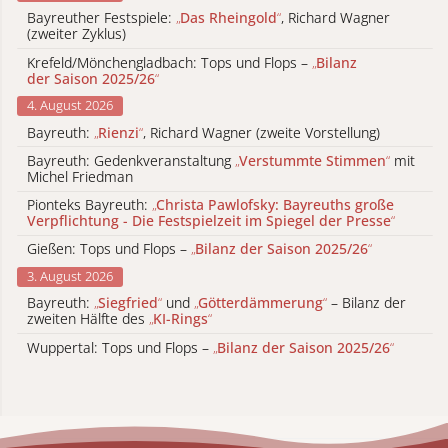
Bayreuther Festspiele:
„
Das Rheingold
“
, Richard Wagner
(zweiter Zyklus)
Krefeld/Mönchengladbach: Tops und Flops –
„
Bilanz
der Saison 2025/26
“
4. August 2026
Bayreuth:
„
Rienzi
“
, Richard Wagner (zweite Vorstellung)
Bayreuth: Gedenkveranstaltung
„
Verstummte Stimmen
“
mit
Michel Friedman
Pionteks Bayreuth:
„
Christa Pawlofsky: Bayreuths große
Verpflichtung - Die Festspielzeit im Spiegel der Presse
“
Gießen: Tops und Flops –
„
Bilanz der Saison 2025/26
“
3. August 2026
Bayreuth:
„
Siegfried
“
und
„
Götterdämmerung
“
– Bilanz der
zweiten Hälfte des
„
KI-Rings
“
Wuppertal: Tops und Flops –
„
Bilanz der Saison 2025/26
“