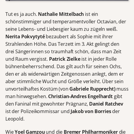
Tut es ja auch.
Nathalie Mittelbach
ist ein
schönstimmiger und temperamentvoller Octavian, der
seine Lebens- und Liebesgier kaum zu zügeln weiß.
Nerita Pokvytyté
bezaubert als Sophie mit ihrer
Strahlenden Höhe. Das Terzett im 3. Akt gelingt den
drei Sängerinnen so traumhaft schön, dass man Zeit
und Raum vergisst.
Patrick Zielke
ist in jeder Rolle
bühnenbeherrschend. Das gilt auch für seinen Ochs,
den er als widerwärtigen Zeitgenossen anlegt, dem er
aber stimmliche Wucht und Größe verleiht. Über sein
unvorteilhaftes Kostüm (von
Gabriele Rupprecht)
muss
man hinwegsehen.
Christian-Andres Engelhardt
gibt
den Faninal mit gewohnter Prägnanz,
Daniel Ratchev
ist der Polizeikommissar und
Jakob von Borries
der
Leopold.
Wie
Yoel Gamzou
und die
Bremer Philharmoniker
die