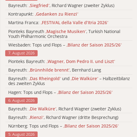
Bayreuth:
„
Siegfried
“
, Richard Wagner (zweiter Zyklus)
Kontrapunkt:
„
Gedanken zu Rienzi
“
Martina Franca:
„
FESTIVAL della Valle d’Itria 2026
“
Pionteks Bayreuth
„
Magische Musiken
“
, Turkish National
Youth Philharmonic Orchestra
Wiesbaden: Tops und Flops –
„
Bilanz der Saison 2025/26
“
7. August 2026
Pionteks Bayreuth:
„
Wagner, Dom Pedro II. und Liszt
“
Bayreuth:
„
Brünnhilde brennt
“
, Bernhard Lang
Bayreuth:
„
Das Rheingold
“
und
„
Die Walküre
“
– Halbzeitbilanz
des zweiten Zyklus
Hagen: Tops und Flops –
„
Bilanz der Saison 2025/26
“
6. August 2026
Bayreuth:
„
Die Walküre
“
, Richard Wagner (zweiter Zyklus)
Bayreuth:
„
Rienzi
“
, Richard Wagner (dritte Besprechung)
Nürnberg: Tops und Flops –
„
Bilanz der Saison 2025/26
“
5. August 2026