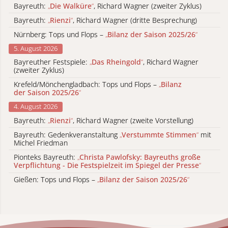
Bayreuth:
„
Die Walküre
“
, Richard Wagner (zweiter Zyklus)
Bayreuth:
„
Rienzi
“
, Richard Wagner (dritte Besprechung)
Nürnberg: Tops und Flops –
„
Bilanz der Saison 2025/26
“
5. August 2026
Bayreuther Festspiele:
„
Das Rheingold
“
, Richard Wagner
(zweiter Zyklus)
Krefeld/Mönchengladbach: Tops und Flops –
„
Bilanz
der Saison 2025/26
“
4. August 2026
Bayreuth:
„
Rienzi
“
, Richard Wagner (zweite Vorstellung)
Bayreuth: Gedenkveranstaltung
„
Verstummte Stimmen
“
mit
Michel Friedman
Pionteks Bayreuth:
„
Christa Pawlofsky: Bayreuths große
Verpflichtung - Die Festspielzeit im Spiegel der Presse
“
Gießen: Tops und Flops –
„
Bilanz der Saison 2025/26
“