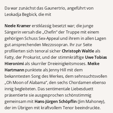
Da war zunächst das Gaunertrio, angeführt von
Leokadja Begbick, die mit
Neele Kramer
erstklassig besetzt war; die junge
Sängerin versah die „Chefin“ der Truppe mit einem
gehörigen Schuss Sex-Appeal und ihrem in allen Lagen
gut ansprechenden Mezzosopran. Ihr zur Seite
profilierten sich tenoral sicher
Christoph Waltle
als
Fatty, der Prokurist, und der stimmkräftige
Uwe Tobias
Hieronimi
als
skurriler
Dreieinigkeitsmoses.
Meike
Hartmann
punktete
als Jenny Hill mit dem
bekanntesten Song des Werkes, dem sehnsuchtsvollen
„Oh Moon of Alabama“, den sechs Chordamen ebenso
innig begleiteten. Das sentimentale Liebesduett
präsentierte sie ausgesprochen schönstimmig
gemeinsam mit
Hans-Jürgen Schöpflin
(Jim Mahoney),
der im Übrigen mit kraftvollem Tenor beeindruckte.