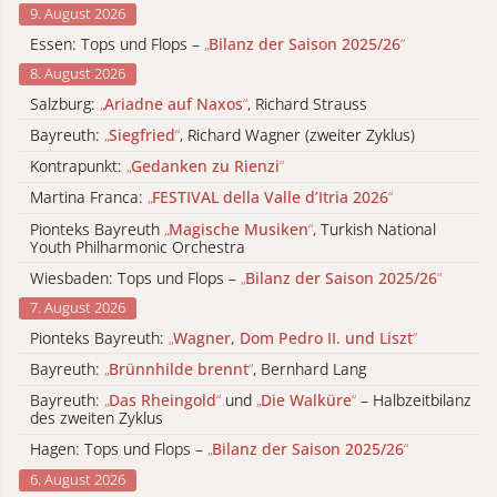
9. August 2026
Essen: Tops und Flops –
„
Bilanz der Saison 2025/26
“
8. August 2026
Salzburg:
„
Ariadne auf Naxos
“
, Richard Strauss
Bayreuth:
„
Siegfried
“
, Richard Wagner (zweiter Zyklus)
Kontrapunkt:
„
Gedanken zu Rienzi
“
Martina Franca:
„
FESTIVAL della Valle d’Itria 2026
“
Pionteks Bayreuth
„
Magische Musiken
“
, Turkish National
Youth Philharmonic Orchestra
Wiesbaden: Tops und Flops –
„
Bilanz der Saison 2025/26
“
7. August 2026
Pionteks Bayreuth:
„
Wagner, Dom Pedro II. und Liszt
“
Bayreuth:
„
Brünnhilde brennt
“
, Bernhard Lang
Bayreuth:
„
Das Rheingold
“
und
„
Die Walküre
“
– Halbzeitbilanz
des zweiten Zyklus
Hagen: Tops und Flops –
„
Bilanz der Saison 2025/26
“
6. August 2026