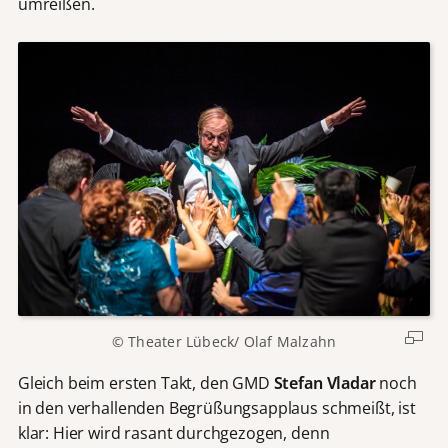
umreißen.
© Theater Lübeck/ Olaf Malzahn
Gleich beim ersten Takt, den GMD
Stefan Vladar
noch
in den verhallenden Begrüßungsapplaus schmeißt, ist
klar: Hier wird rasant durchgezogen, denn