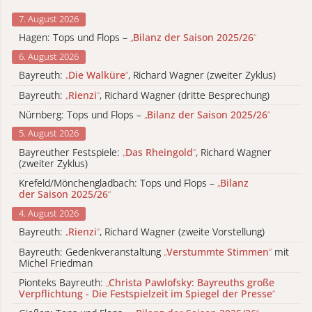
7. August 2026
Hagen: Tops und Flops –
„
Bilanz der Saison 2025/26
“
6. August 2026
Bayreuth:
„
Die Walküre
“
, Richard Wagner (zweiter Zyklus)
Bayreuth:
„
Rienzi
“
, Richard Wagner (dritte Besprechung)
Nürnberg: Tops und Flops –
„
Bilanz der Saison 2025/26
“
5. August 2026
Bayreuther Festspiele:
„
Das Rheingold
“
, Richard Wagner
(zweiter Zyklus)
Krefeld/Mönchengladbach: Tops und Flops –
„
Bilanz
der Saison 2025/26
“
4. August 2026
Bayreuth:
„
Rienzi
“
, Richard Wagner (zweite Vorstellung)
Bayreuth: Gedenkveranstaltung
„
Verstummte Stimmen
“
mit
Michel Friedman
Pionteks Bayreuth:
„
Christa Pawlofsky: Bayreuths große
Verpflichtung - Die Festspielzeit im Spiegel der Presse
“