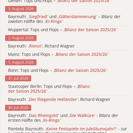
Gießen: Tops und Flops –
„
Bilanz der Saison 2025/26
“
3. August 2026
Bayreuth:
„
Siegfried
“
und
„
Götterdämmerung
“
– Bilanz der
zweiten Hälfte des
„
KI-Rings
“
Wuppertal: Tops und Flops –
„
Bilanz der Saison 2025/26
“
2. August 2026
Bayreuth:
„
Rienzi
“
, Richard Wagner
Mainz: Tops und Flops –
„
Bilanz der Saison 2025/26
“
1. August 2026
Bonn: Tops und Flops –
„
Bilanz der Saison 2025/26
“
31. Juli 2026
Staatsoper Berlin: Tops und Flops –
„
Bilanz
der Saison 2025/26
“
Bayreuth:
„
Der fliegende Holländer
“
, Richard Wagner
30. Juli 2026
Bayreuth:
„
Das Rheingold
“
und
„
Die Walküre
“
- Bilanz der
ersten Hälfte des
„
KI-Rings
“
Pionteks Bayreuth:
„
Keine Festspiele im Jubiläumsjahr?
“
- zur