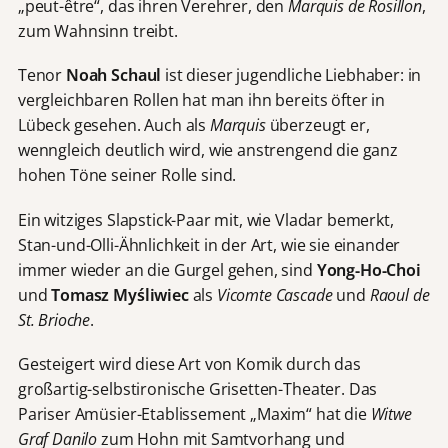
„peut-être“, das ihren Verehrer, den
Marquis de Rosillon
,
zum Wahnsinn treibt.
Tenor
Noah Schaul
ist dieser jugendliche Liebhaber: in
vergleichbaren Rollen hat man ihn bereits öfter in
Lübeck gesehen. Auch als
Marquis
überzeugt er,
wenngleich deutlich wird, wie anstrengend die ganz
hohen Töne seiner Rolle sind.
Ein witziges Slapstick-Paar mit, wie Vladar bemerkt,
Stan-und-Olli-Ähnlichkeit in der Art, wie sie einander
immer wieder an die Gurgel gehen, sind
Yong-Ho-Choi
und
Tomasz Myśliwiec
als
Vicomte Cascade
und
Raoul de
St. Brioche
.
Gesteigert wird diese Art von Komik durch das
großartig-selbstironische Grisetten-Theater. Das
Pariser Amüsier-Etablissement „Maxim“ hat die
Witwe
Graf Danilo
zum Hohn mit Samtvorhang und