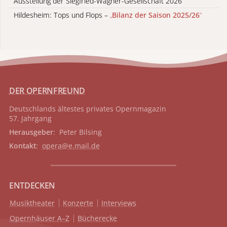
Ausstellung der Siegfried-Wagner-Gesellschaft 2026
Hildesheim: Tops und Flops –
„
Bilanz der Saison 2025/26
“
DER OPERNFREUND
Deutschlands ältestes privates
Opernmagazin
57. Jahrgang
Herausgeber
: Peter Bilsing
Kontakt
:
opera@e.mail.de
ENTDECKEN
Musiktheater
Konzerte
Interviews
Opernhäuser A–Z
Bücherecke