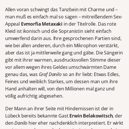
Allen voran schwingt das Tanzbein mit Charme und –
man muß es einfach mal so sagen – mitreißendem Sex-
Appeal
Evmorfia Metaxaki
in der Titelrolle. Das rote
Kleid ist ikonisch und die Sopranistin sieht einfach
umwerfend darin aus. Ihre gesprochenen Partien sind,
wie bei allen anderen, durch ein Mikrophon verstärkt,
aber das ist ja mittlerweile gang und gäbe. Die Sängerin
gibt mit ihrer warmen, ausdrucksvollen Stimme dieser
vor allem wegen ihres Geldes umschwärmten Dame
genau das, was
Graf Danilo
so an ihr liebt: Etwas Edles,
Feines und weiblich Starkes, um dessen man um ihre
Hand anhalten will, von den Millionen mal ganz und
völlig aufrichtig abgesehen.
Der Mann an ihrer Seite mit Hindernissen ist der in
Lübeck bereits bekannte Gast
Erwin Belakowitsch
, der
den
Danilo
hier eher nachdenklich interpretiert. Er wirkt