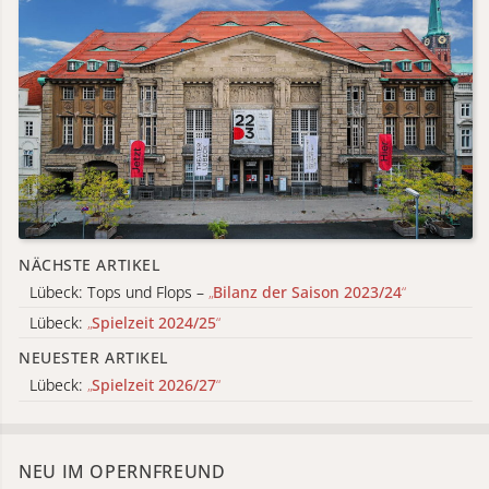
NÄCHSTE ARTIKEL
Lübeck: Tops und Flops –
„
Bilanz der Saison 2023/24
“
Lübeck:
„
Spielzeit 2024/25
“
NEUESTER ARTIKEL
Lübeck:
„
Spielzeit 2026/27
“
NEU IM OPERNFREUND