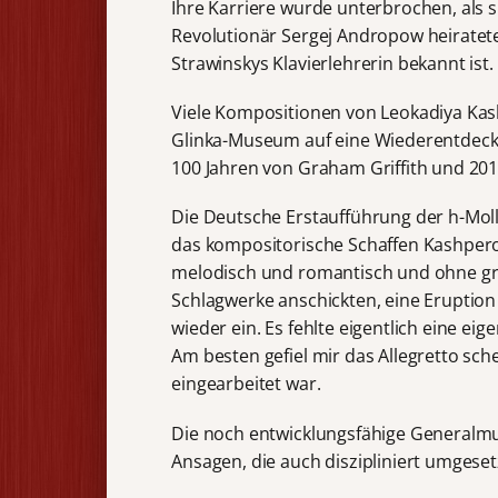
Ihre Karriere wurde unterbrochen, als 
Revolutionär Sergej Andropow heiratete
Strawinskys Klavierlehrerin bekannt ist.
Viele Kompositionen von Leokadiya Ka
Glinka-Museum auf eine Wiederentdecku
100 Jahren von Graham Griffith und 20
Die Deutsche Erstaufführung der h-Moll-
das kompositorische Schaffen Kashpero
melodisch und romantisch und ohne gr
Schlagwerke anschickten, eine Eruptio
wieder ein. Es fehlte eigentlich eine e
Am besten gefiel mir das Allegretto sch
eingearbeitet war.
Die noch entwicklungsfähige Generalmu
Ansagen, die auch diszipliniert umgese