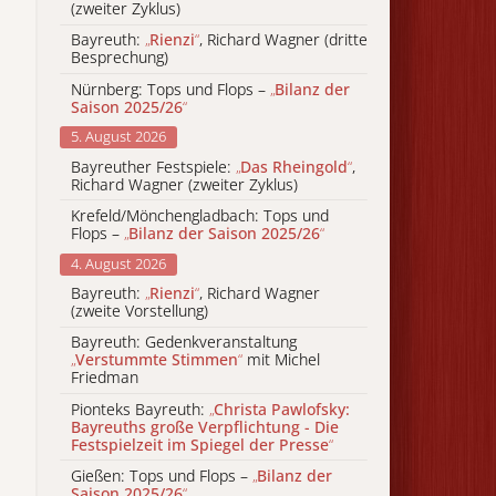
(zweiter Zyklus)
Bayreuth:
„
Rienzi
“
, Richard Wagner (dritte
Besprechung)
Nürnberg: Tops und Flops –
„
Bilanz der
Saison 2025/26
“
5. August 2026
Bayreuther Festspiele:
„
Das Rheingold
“
,
Richard Wagner (zweiter Zyklus)
Krefeld/Mönchengladbach: Tops und
Flops –
„
Bilanz der Saison 2025/26
“
4. August 2026
Bayreuth:
„
Rienzi
“
, Richard Wagner
(zweite Vorstellung)
Bayreuth: Gedenkveranstaltung
„
Verstummte Stimmen
“
mit Michel
Friedman
Pionteks Bayreuth:
„
Christa Pawlofsky:
Bayreuths große Verpflichtung - Die
Festspielzeit im Spiegel der Presse
“
Gießen: Tops und Flops –
„
Bilanz der
Saison 2025/26
“