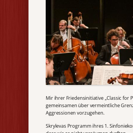
Mir ihrer Friedensinitiative „Classic for 
gemeinsamen über vermeintliche Gren
Aggressionen vorzugehen.
Skrylevas Programm ihres 1. Sinfonieko