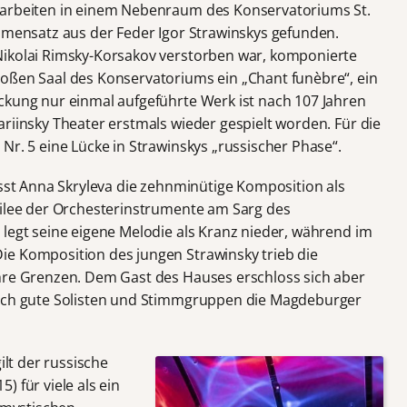
sarbeiten in einem Nebenraum des Konservatoriums St.
immensatz aus der Feder Igor Strawinskys gefunden.
Nikolai Rimsky-Korsakov verstorben war, komponierte
oßen Saal des Konservatoriums ein „Chant funèbre“, ein
ckung nur einmal aufgeführte Werk ist nach 107 Jahren
riinsky Theater erstmals wieder gespielt worden. Für die
Nr. 5 eine Lücke in Strawinskys „russischer Phase“.
ässt Anna Skryleva die zehnminütige Komposition als
filee der Orchesterinstrumente am Sarg des
 legt seine eigene Melodie als Kranz nieder, während im
ie Komposition des jungen Strawinsky trieb die
hre Grenzen. Dem Gast des Hauses erschloss sich aber
elch gute Solisten und Stimmgruppen die Magdeburger
ilt der russische
 für viele als ein