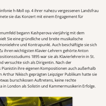
infonie h-Moll op. 4 ihrer nahezu vergessenen Landsfrau
fnete sie das Konzert mit einem Engagement für
enumfeld begann Kashperova vierjährig mit dem
hielt Sie eine gründliche und breite musikalische
onielehre und Kontrapunkt. Auch beschäftigte sie sich
 ihren wichtigsten Klavier-Lehrern gehörte Anton
itionsstudiums 1895 war sie als Klavierlehrerin in St.
nd versuchte sich als Dirigentin. Nach der
s Pianistin ihre eigenen Kompositionen auch außerhalb
Arthur Nikisch geprägten Leipziger Publikum hatte sie
etwas burschikosen Auftretens, keine rechte
in London als Solistin und Kammermusikerin Erfolge.