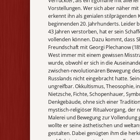
Verrückter, als ein Egomane mit allerle
Vorstellungen. Wer sich aber näher mit 
erkennt ihn als genialen stilprägenden
beginnenden 20. Jahrhunderts. Leider be
43 Jahren verstorben, hat er sein Schaff
vollenden können. Dazu kommt, dass Sk
Freundschaft mit Georgi Plechanow (18
West immer mit einem gewissen Misst
wurde, obwohl er sich in die Auseinan
zwischen-revolutionären Bewegung des 
Russlands nicht eingebracht hatte. Sein
ungreifbar. Okkultismus, Theosophie, in
Nietzsche, Fichte, Schopenhauer, Symb
Denkgebäude, ohne sich einer Tradition 
mystisch-religiöser Ritualvorgang, der 
Malerei und Bewegung zur Vollendung 
wollte er seine ästhetischen und welta
gestalten. Dabei genügten ihm die her