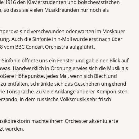
sie 1916 den Klavierstudenten und bolschewistischen
, so dass sie vielen Musikfreunden nur noch als
shperova sind verschwunden oder warten im Moskauer
ng. Auch die Sinfonie in h-Moll wurde erst nach über
18 vom BBC Concert Orchestra aufgeführt.
Sinfonie öffnete uns ein Fenster und gab einen Blick auf
was. Handwerklich in Ordnung erwies sich die Musik als
ößere Höhepunkte. Jedes Mal, wenn sich Blech und
n zu entfalten, schränkte sich das Geschehen umgehend
igene Tonsprache. Zu viele Anklänge anderer Komponisten.
erzando, in dem russische Volksmusik sehr frisch
sikdirektorin machte ihrem Orchester akzentuierte
tzt wurden.