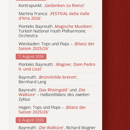
Kontrapunkt:
„
Gedanken zu Rienzi
“
Martina Franca:
„
FESTIVAL della Valle
d’Itria 2026
“
Pionteks Bayreuth
„
Magische Musiken
“
,
Turkish National Youth Philharmonic
Orchestra
Wiesbaden: Tops und Flops –
„
Bilanz der
Saison 2025/26
“
7. August 2026
Pionteks Bayreuth:
„
Wagner, Dom Pedro
II. und Liszt
“
Bayreuth:
„
Brünnhilde brennt
“
,
Bernhard Lang
Bayreuth:
„
Das Rheingold
“
und
„
Die
Walküre
“
– Halbzeitbilanz des zweiten
Zyklus
Hagen: Tops und Flops –
„
Bilanz der
Saison 2025/26
“
6. August 2026
Bayreuth:
„
Die Walküre
“
, Richard Wagner