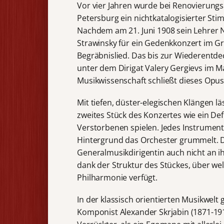
Vor vier Jahren wurde bei Renovierung
Petersburg ein nichtkatalogisierter St
Nachdem am 21. Juni 1908 sein Lehrer 
Strawinsky für ein Gedenkkonzert im Gr
Begräbnislied. Das bis zur Wiederentde
unter dem Dirigat Valery Gergievs im Ma
Musikwissenschaft schließt dieses Opus 
Mit tiefen, düster-elegischen Klängen l
zweites Stück des Konzertes wie ein De
Verstorbenen spielen. Jedes Instrument
Hintergrund das Orchester grummelt. D
Generalmusikdirigentin auch nicht an i
dank der Struktur des Stückes, über w
Philharmonie verfügt.
In der klassisch orientierten Musikwelt g
Komponist Alexander Skrjabin (1871-1915)