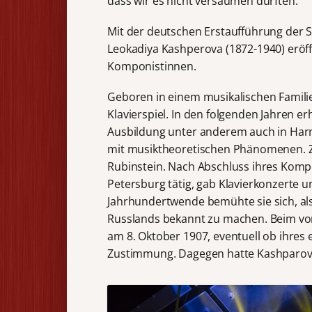
dass wir es nicht versäumen durften.
Mit der deutschen Erstaufführung der S
Leokadiya Kashperova (1872-1940) eröf
Komponistinnen.
Geboren in einem musikalischen Famili
Klavierspiel. In den folgenden Jahren er
Ausbildung unter anderem auch in Harm
mit musiktheoretischen Phänomenen. Zu
Rubinstein. Nach Abschluss ihres Kompos
Petersburg tätig, gab Klavierkonzerte u
Jahrhundertwende bemühte sie sich, al
Russlands bekannt zu machen. Beim von 
am 8. Oktober 1907, eventuell ob ihres 
Zustimmung. Dagegen hatte Kashparova 