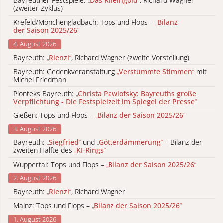
Bayreuther Festspiele:
„
Das Rheingold
“
, Richard Wagner
(zweiter Zyklus)
Krefeld/Mönchengladbach: Tops und Flops –
„
Bilanz
der Saison 2025/26
“
4. August 2026
Bayreuth:
„
Rienzi
“
, Richard Wagner (zweite Vorstellung)
Bayreuth: Gedenkveranstaltung
„
Verstummte Stimmen
“
mit
Michel Friedman
Pionteks Bayreuth:
„
Christa Pawlofsky: Bayreuths große
Verpflichtung - Die Festspielzeit im Spiegel der Presse
“
Gießen: Tops und Flops –
„
Bilanz der Saison 2025/26
“
3. August 2026
Bayreuth:
„
Siegfried
“
und
„
Götterdämmerung
“
– Bilanz der
zweiten Hälfte des
„
KI-Rings
“
Wuppertal: Tops und Flops –
„
Bilanz der Saison 2025/26
“
2. August 2026
Bayreuth:
„
Rienzi
“
, Richard Wagner
Mainz: Tops und Flops –
„
Bilanz der Saison 2025/26
“
1. August 2026