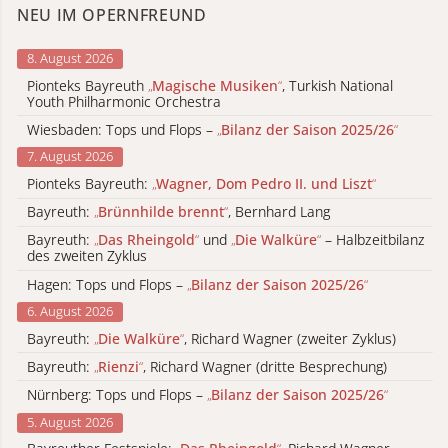
NEU IM OPERNFREUND
8. August 2026
Pionteks Bayreuth
„
Magische Musiken
“
, Turkish National
Youth Philharmonic Orchestra
Wiesbaden: Tops und Flops –
„
Bilanz der Saison 2025/26
“
7. August 2026
Pionteks Bayreuth:
„
Wagner, Dom Pedro II. und Liszt
“
Bayreuth:
„
Brünnhilde brennt
“
, Bernhard Lang
Bayreuth:
„
Das Rheingold
“
und
„
Die Walküre
“
– Halbzeitbilanz
des zweiten Zyklus
Hagen: Tops und Flops –
„
Bilanz der Saison 2025/26
“
6. August 2026
Bayreuth:
„
Die Walküre
“
, Richard Wagner (zweiter Zyklus)
Bayreuth:
„
Rienzi
“
, Richard Wagner (dritte Besprechung)
Nürnberg: Tops und Flops –
„
Bilanz der Saison 2025/26
“
5. August 2026