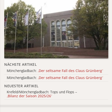
NÄCHSTE ARTIKEL
Mönchengladbach:
„
Der seltsame Fall des Claus Grünberg
“
Mönchengladbach:
„
Der seltsame Fall des Claus Grünberg
“
NEUESTER ARTIKEL
Krefeld/Mönchengladbach: Tops und Flops –
„
Bilanz der Saison 2025/26
“