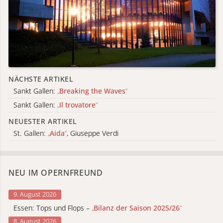
NÄCHSTE ARTIKEL
Sankt Gallen:
„
Breaking the Waves
“
Sankt Gallen:
„
Il trovatore
“
NEUESTER ARTIKEL
St. Gallen:
„
Aida
“
, Giuseppe Verdi
NEU IM OPERNFREUND
9. August 2026
Essen: Tops und Flops –
„
Bilanz der Saison 2025/26
“
8. August 2026