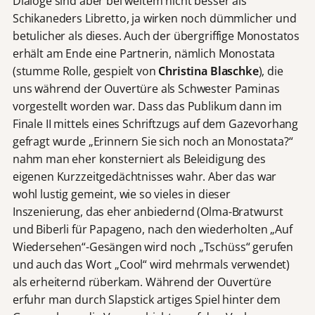
Dialoge sind aber bei weitem nicht besser als
Schikaneders Libretto, ja wirken noch dümmlicher und
betulicher als dieses. Auch der übergriffige Monostatos
erhält am Ende eine Partnerin, nämlich Monostata
(stumme Rolle, gespielt von
Christina Blaschke
), die
uns während der Ouvertüre als Schwester Paminas
vorgestellt worden war. Dass das Publikum dann im
Finale II mittels eines Schriftzugs auf dem Gazevorhang
gefragt wurde „Erinnern Sie sich noch an Monostata?“
nahm man eher konsterniert als Beleidigung des
eigenen Kurzzeitgedächtnisses wahr. Aber das war
wohl lustig gemeint, wie so vieles in dieser
Inszenierung, das eher anbiedernd (Olma-Bratwurst
und Biberli für Papageno, nach den wiederholten „Auf
Wiedersehen“-Gesängen wird noch „Tschüss“ gerufen
und auch das Wort „Cool“ wird mehrmals verwendet)
als erheiternd rüberkam. Während der Ouvertüre
erfuhr man durch Slapstick artiges Spiel hinter dem