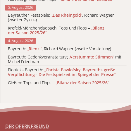
5. August 2026
Bayreuther Festspiele:
„
Das Rheingold
“
, Richard Wagner
(zweiter Zyklus)
Krefeld/Mönchengladbach: Tops und Flops –
„
Bilanz
der Saison 2025/26
“
4. August 2026
Bayreuth:
„
Rienzi
“
, Richard Wagner (zweite Vorstellung)
Bayreuth: Gedenkveranstaltung
„
Verstummte Stimmen
“
mit
Michel Friedman
Pionteks Bayreuth:
„
Christa Pawlofsky: Bayreuths große
Verpflichtung - Die Festspielzeit im Spiegel der Presse
“
Gießen: Tops und Flops –
„
Bilanz der Saison 2025/26
“
DER OPERNFREUND