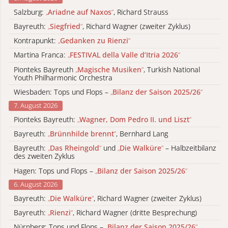
Salzburg:
„
Ariadne auf Naxos
“
, Richard Strauss
Bayreuth:
„
Siegfried
“
, Richard Wagner (zweiter Zyklus)
Kontrapunkt:
„
Gedanken zu Rienzi
“
Martina Franca:
„
FESTIVAL della Valle d’Itria 2026
“
Pionteks Bayreuth
„
Magische Musiken
“
, Turkish National
Youth Philharmonic Orchestra
Wiesbaden: Tops und Flops –
„
Bilanz der Saison 2025/26
“
7. August 2026
Pionteks Bayreuth:
„
Wagner, Dom Pedro II. und Liszt
“
Bayreuth:
„
Brünnhilde brennt
“
, Bernhard Lang
Bayreuth:
„
Das Rheingold
“
und
„
Die Walküre
“
– Halbzeitbilanz
des zweiten Zyklus
Hagen: Tops und Flops –
„
Bilanz der Saison 2025/26
“
6. August 2026
Bayreuth:
„
Die Walküre
“
, Richard Wagner (zweiter Zyklus)
Bayreuth:
„
Rienzi
“
, Richard Wagner (dritte Besprechung)
Nürnberg: Tops und Flops –
„
Bilanz der Saison 2025/26
“