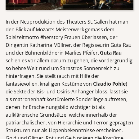
In der Neuproduktion des Theaters St.Gallen hat man
den Blick auf Mozarts Meisterwerk gemäss dem
Spielzeitmotto #herstory Frauen überlassen, der
Dirigentin Katharina Müllner, der Regisseurin Guta Rau
und der Bühnenbildnerin Marlies Pfeifer.
Guta Rau
schien es vor allem darum zu gehen, die vordergründig
so hehre Welt rund um Sarastros Sonnenreich zu
hinterfragen. Sie stellt (auch mit Hilfe der
fantasievollen, knalligen Kostüme von
Claudio Pohle
)
die Sekte der Isis- und Osiris-Anhänger bloss, lässt sie
als matronenhaft kostümierte Sonderlinge auftreten,
denen ihr Erscheinungsbild wichtiger ist als
aufklärerische Grundsätze, welche innerhalb der
patriarchalischen, von Hierarchie und Terror geprägten
Strukturen nur als Lippenbekenntnisse erscheinen.
Gold und Glitzer, Rot und Gelb prägen die Kostüme,