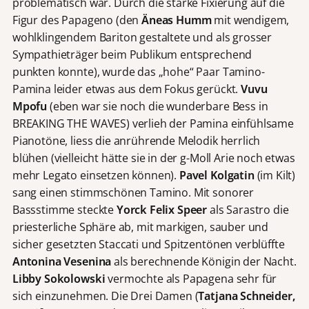
problematisch war. Durch die starke Fixierung auf die
Figur des Papageno (den
Äneas Humm
mit wendigem,
wohlklingendem Bariton gestaltete und als grosser
Sympathieträger beim Publikum entsprechend
punkten konnte), wurde das „hohe“ Paar Tamino-
Pamina leider etwas aus dem Fokus gerückt.
Vuvu
Mpofu
(eben war sie noch die wunderbare Bess in
BREAKING THE WAVES) verlieh der Pamina einfühlsame
Pianotöne, liess die anrührende Melodik herrlich
blühen (vielleicht hätte sie in der g-Moll Arie noch etwas
mehr Legato einsetzen können).
Pavel Kolgatin
(im Kilt)
sang einen stimmschönen Tamino. Mit sonorer
Bassstimme steckte
Yorck Felix Speer
als Sarastro die
priesterliche Sphäre ab, mit markigen, sauber und
sicher gesetzten Staccati und Spitzentönen verblüffte
Antonina Vesenina
als berechnende Königin der Nacht.
Libby Sokolowski
vermochte als Papagena sehr für
sich einzunehmen. Die Drei Damen (
Tatjana Schneider,