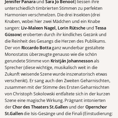
Jennifer Panara
und
Sara Jo Benoot
) liessen ihre
unterschiedlich timbrierten Stimmen zu perfekten
Harmonien verschmelzen. Die drei Insekten (drei
Knaben, wobei hier zwei Mädchen und ein Knabe
sangen:
Liv-Maleen Nagel, Lorin Rütsche
und
Tessa
Güssow
) eroberten durch ihr kindliches Gezänk und
die Reinheit des Gesangs die Herzen des Publikums.
Der von
Riccardo Botta
ganz wunderbar gestaltete
Monostatos überzeugte genauso wie die schön
gerundete Stimme von
Kristján Johannesson
als
Sprecher (diese wichtige, musikalisch weit in die
Zukunft weisende Szene wurde inszenatorisch etwas
verschenkt). Er sang auch den Zweiten Geharnischten,
zusammen mit der Stimme des Ersten Geharnischten
von Christoph Sokolowski entfaltete sich in der kurzen
Szene eine magische Wirkung. Prägnant intonierten
der
Chor des Theaters St.Gallen
und der
Opernchor
St.Gallen
die Isis-Gesänge und die Finali (Einstudierung: