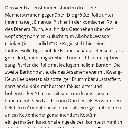
Den vier Frauenstimmen standen drei tiefe
Männerstimmen gegenüber. Die größte Rolle unter
ihnen hatte
J. Emanual Pichler
in der komischen Rolle
des Dieners
Elviro
. Als ihn das Geschehen über den
Kopf stieg nahm er Zuflucht zum Alkohol: „Wasser
(trinken) ist schädlich!“ Die Regie stellt hier eine
fantasievolle Figur auf die Bühne: schauspielerisch stark
gefordert, handlungstreibend und nicht kontemplativ
sang Pichler die Rolle mit kräftigem hellem Bariton. Die
zweite Baritonpartie, die des Arsamene war mit Kwang-
Keun Lee besetzt; als zotteliger Brummbär ausstaffiert,
sang er die Rolle mit bestens fokussierter und
höhenstarker Stimme mit sonorem klangstarkem
Fundament. Sein Landsmann Don Lee, als Bass für den
Feldherrn Ariodate besetzt und als einziger mit seinem
an ein Kettenhemd gemahnendem Kostüm
einigermaßen funktional eingekleidet, konnte stimmlich