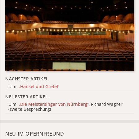
NÄCHSTER ARTIKEL
Ulm:
„
Hänsel und Gretel
“
NEUESTER ARTIKEL
Ulm:
„
Die Meistersinger von Nürnberg
“
, Richard Wagner
(zweite Besprechung)
NEU IM OPERNFREUND