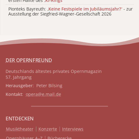
ersten Hälfte des
„
KI-Rings
“
Pionteks Bayreuth:
„
Keine Festspiele im Jubiläumsjahr?
“
- zur
Ausstellung der Siegfried-Wagner-Gesellschaft 2026
DER OPERNFREUND
Deutschlands ältestes privates
Opernmagazin
57. Jahrgang
Herausgeber
: Peter Bilsing
Kontakt
:
opera@e.mail.de
ENTDECKEN
Musiktheater
Konzerte
Interviews
Opernhäuser A–Z
Bücherecke