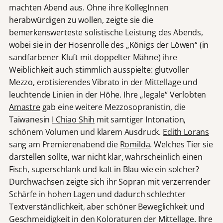
machten Abend aus. Ohne ihre KollegInnen
herabwürdigen zu wollen, zeigte sie die
bemerkenswerteste solistische Leistung des Abends,
wobei sie in der Hosenrolle des „Königs der Löwen“ (in
sandfarbener Kluft mit doppelter Mähne) ihre
Weiblichkeit auch stimmlich ausspielte: glutvoller
Mezzo, erotisierendes Vibrato in der Mittellage und
leuchtende Linien in der Höhe. Ihre „legale“ Verlobten
Amastre
gab eine weitere Mezzosopranistin, die
Taiwanesin
I Chiao Shih
mit samtiger Intonation,
schönem Volumen und klarem Ausdruck.
Edith Lorans
sang am Premierenabend die
Romilda
. Welches Tier sie
darstellen sollte, war nicht klar, wahrscheinlich einen
Fisch, superschlank und kalt in Blau wie ein solcher?
Durchwachsen zeigte sich ihr Sopran mit verzerrender
Schärfe in hohen Lagen und dadurch schlechter
Textverständlichkeit, aber schöner Beweglichkeit und
Geschmeidigkeit in den Koloraturen der Mittellage. Ihre