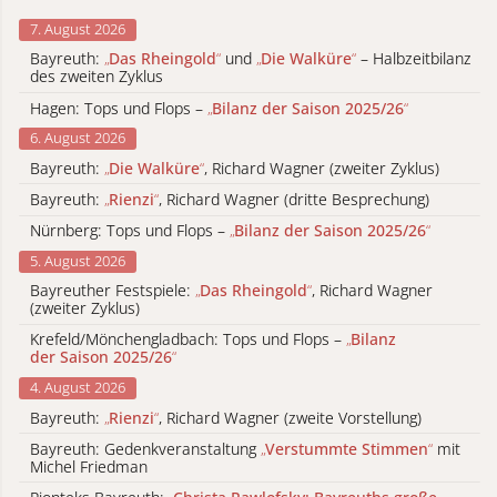
7. August 2026
Bayreuth:
„
Das Rheingold
“
und
„
Die Walküre
“
– Halbzeitbilanz
des zweiten Zyklus
Hagen: Tops und Flops –
„
Bilanz der Saison 2025/26
“
6. August 2026
Bayreuth:
„
Die Walküre
“
, Richard Wagner (zweiter Zyklus)
Bayreuth:
„
Rienzi
“
, Richard Wagner (dritte Besprechung)
Nürnberg: Tops und Flops –
„
Bilanz der Saison 2025/26
“
5. August 2026
Bayreuther Festspiele:
„
Das Rheingold
“
, Richard Wagner
(zweiter Zyklus)
Krefeld/Mönchengladbach: Tops und Flops –
„
Bilanz
der Saison 2025/26
“
4. August 2026
Bayreuth:
„
Rienzi
“
, Richard Wagner (zweite Vorstellung)
Bayreuth: Gedenkveranstaltung
„
Verstummte Stimmen
“
mit
Michel Friedman