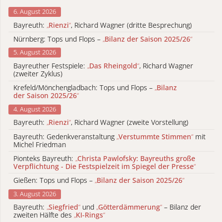
6. August 2026
Bayreuth:
„
Rienzi
“
, Richard Wagner (dritte Besprechung)
Nürnberg: Tops und Flops –
„
Bilanz der Saison 2025/26
“
5. August 2026
Bayreuther Festspiele:
„
Das Rheingold
“
, Richard Wagner
(zweiter Zyklus)
Krefeld/Mönchengladbach: Tops und Flops –
„
Bilanz
der Saison 2025/26
“
4. August 2026
Bayreuth:
„
Rienzi
“
, Richard Wagner (zweite Vorstellung)
Bayreuth: Gedenkveranstaltung
„
Verstummte Stimmen
“
mit
Michel Friedman
Pionteks Bayreuth:
„
Christa Pawlofsky: Bayreuths große
Verpflichtung - Die Festspielzeit im Spiegel der Presse
“
Gießen: Tops und Flops –
„
Bilanz der Saison 2025/26
“
3. August 2026
Bayreuth:
„
Siegfried
“
und
„
Götterdämmerung
“
– Bilanz der
zweiten Hälfte des
„
KI-Rings
“