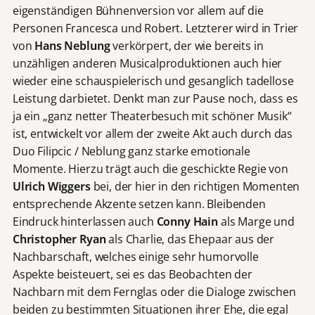
eigenständigen Bühnenversion vor allem auf die
Personen Francesca und Robert. Letzterer wird in Trier
von
Hans Neblung
verkörpert, der wie bereits in
unzähligen anderen Musicalproduktionen auch hier
wieder eine schauspielerisch und gesanglich tadellose
Leistung darbietet. Denkt man zur Pause noch, dass es
ja ein „ganz netter Theaterbesuch mit schöner Musik“
ist, entwickelt vor allem der zweite Akt auch durch das
Duo Filipcic / Neblung ganz starke emotionale
Momente. Hierzu trägt auch die geschickte Regie von
Ulrich Wiggers
bei, der hier in den richtigen Momenten
entsprechende Akzente setzen kann. Bleibenden
Eindruck hinterlassen auch
Conny Hain
als Marge und
Christopher Ryan
als Charlie, das Ehepaar aus der
Nachbarschaft, welches einige sehr humorvolle
Aspekte beisteuert, sei es das Beobachten der
Nachbarn mit dem Fernglas oder die Dialoge zwischen
beiden zu bestimmten Situationen ihrer Ehe, die egal