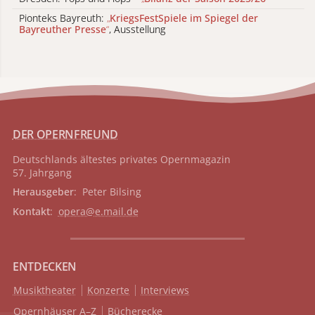
Pionteks Bayreuth:
„
KriegsFestSpiele im Spiegel der
Bayreuther Presse
“
, Ausstellung
DER OPERNFREUND
Deutschlands ältestes privates
Opernmagazin
57. Jahrgang
Herausgeber
: Peter Bilsing
Kontakt
:
opera@e.mail.de
ENTDECKEN
Musiktheater
Konzerte
Interviews
Opernhäuser A–Z
Bücherecke