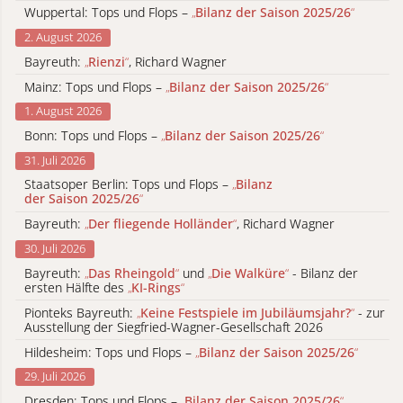
Wuppertal: Tops und Flops –
„
Bilanz der Saison 2025/26
“
2. August 2026
Bayreuth:
„
Rienzi
“
, Richard Wagner
Mainz: Tops und Flops –
„
Bilanz der Saison 2025/26
“
1. August 2026
Bonn: Tops und Flops –
„
Bilanz der Saison 2025/26
“
31. Juli 2026
Staatsoper Berlin: Tops und Flops –
„
Bilanz
der Saison 2025/26
“
Bayreuth:
„
Der fliegende Holländer
“
, Richard Wagner
30. Juli 2026
Bayreuth:
„
Das Rheingold
“
und
„
Die Walküre
“
- Bilanz der
ersten Hälfte des
„
KI-Rings
“
Pionteks Bayreuth:
„
Keine Festspiele im Jubiläumsjahr?
“
- zur
Ausstellung der Siegfried-Wagner-Gesellschaft 2026
Hildesheim: Tops und Flops –
„
Bilanz der Saison 2025/26
“
29. Juli 2026
Dresden: Tops und Flops –
„
Bilanz der Saison 2025/26
“