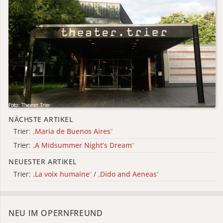
NÄCHSTE ARTIKEL
Trier:
„
Maria de Buenos Aires
“
Trier:
„
A Midsummer Night’s Dream
“
NEUESTER ARTIKEL
Trier:
„
La voix humaine
“
/
„
Dido and Aeneas
“
NEU IM OPERNFREUND