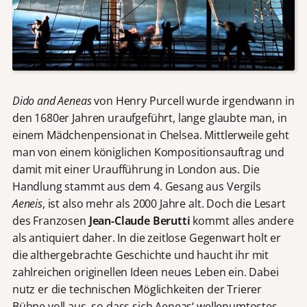
Dido and Aeneas
von Henry Purcell wurde irgendwann in
den 1680er Jahren uraufgeführt, lange glaubte man, in
einem Mädchenpensionat in Chelsea. Mittlerweile geht
man von einem königlichen Kompositionsauftrag und
damit mit einer Uraufführung in London aus. Die
Handlung stammt aus dem 4. Gesang aus Vergils
Aeneis
, ist also mehr als 2000 Jahre alt. Doch die Lesart
des Franzosen
Jean-Claude Berutti
kommt alles andere
als antiquiert daher. In die zeitlose Gegenwart holt er
die althergebrachte Geschichte und haucht ihr mit
zahlreichen originellen Ideen neues Leben ein. Dabei
nutz er die technischen Möglichkeiten der Trierer
Bühne voll aus, so dass sich Aeneas‘ wellenumtostes