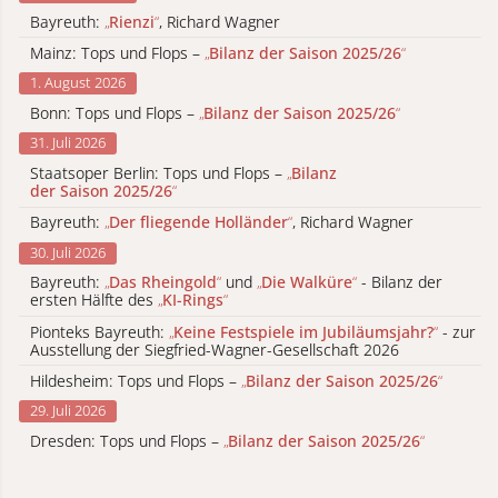
Bayreuth:
„
Rienzi
“
, Richard Wagner
Mainz: Tops und Flops –
„
Bilanz der Saison 2025/26
“
1. August 2026
Bonn: Tops und Flops –
„
Bilanz der Saison 2025/26
“
31. Juli 2026
Staatsoper Berlin: Tops und Flops –
„
Bilanz
der Saison 2025/26
“
Bayreuth:
„
Der fliegende Holländer
“
, Richard Wagner
30. Juli 2026
Bayreuth:
„
Das Rheingold
“
und
„
Die Walküre
“
- Bilanz der
ersten Hälfte des
„
KI-Rings
“
Pionteks Bayreuth:
„
Keine Festspiele im Jubiläumsjahr?
“
- zur
Ausstellung der Siegfried-Wagner-Gesellschaft 2026
Hildesheim: Tops und Flops –
„
Bilanz der Saison 2025/26
“
29. Juli 2026
Dresden: Tops und Flops –
„
Bilanz der Saison 2025/26
“