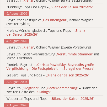
Bayreuth:
„
Rienzi
“
, Richard Wagner (dritte Besprechung)
Nürnberg: Tops und Flops –
„
Bilanz der Saison 2025/26
“
5. August 2026
Bayreuther Festspiele:
„
Das Rheingold
“
, Richard Wagner
(zweiter Zyklus)
Krefeld/Mönchengladbach: Tops und Flops –
„
Bilanz
der Saison 2025/26
“
4. August 2026
Bayreuth:
„
Rienzi
“
, Richard Wagner (zweite Vorstellung)
Bayreuth: Gedenkveranstaltung
„
Verstummte Stimmen
“
mit
Michel Friedman
Pionteks Bayreuth:
„
Christa Pawlofsky: Bayreuths große
Verpflichtung - Die Festspielzeit im Spiegel der Presse
“
Gießen: Tops und Flops –
„
Bilanz der Saison 2025/26
“
3. August 2026
Bayreuth:
„
Siegfried
“
und
„
Götterdämmerung
“
– Bilanz der
zweiten Hälfte des
„
KI-Rings
“
Wuppertal: Tops und Flops –
„
Bilanz der Saison 2025/26
“
2. August 2026