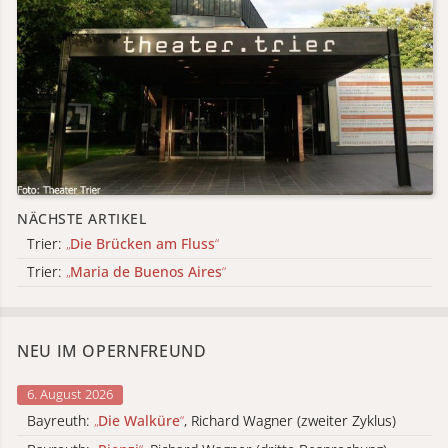
NÄCHSTE ARTIKEL
Trier:
„
Die Brücken am Fluss
“
Trier:
„
Maria de Buenos Aires
“
NEU IM OPERNFREUND
6. August 2026
Bayreuth:
„
Die Walküre
“
, Richard Wagner (zweiter Zyklus)