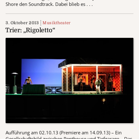
Shore den Soundtrack. Dabei blieb es . . .
3. Oktober 2013
Musiktheater
Trier: „Rigoletto“
Aufführung am 02.10.13 (Premiere am 14.09.13) – Ein
Gesellschaftsbild zwischen Penthouse und Tiefgarage – Das